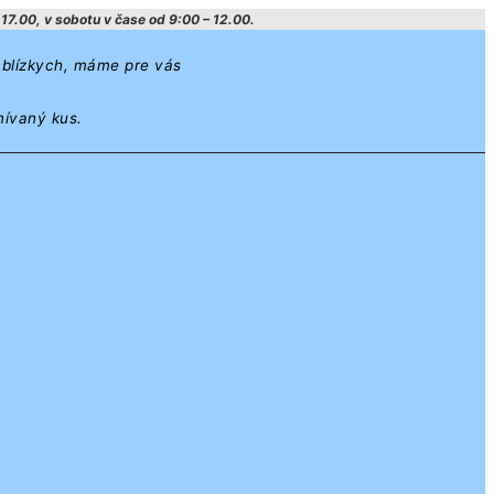
17.00, v sobotu v čase od 9:00 – 12.00.
h blízkych, máme pre vás
nívaný kus.