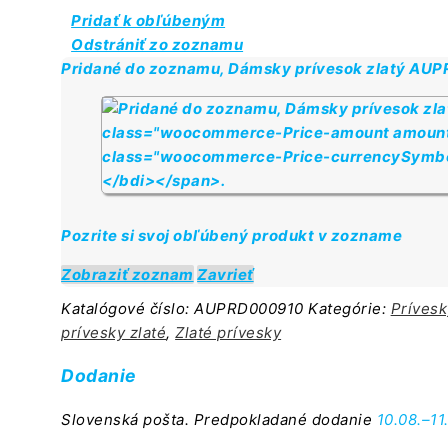
Dámsky
Pridať k obľúbeným
prívesok
Odstrániť zo zoznamu
zlatý
Pridané do zoznamu, Dámsky prívesok zlatý AU
AUPRD000910
Pozrite si svoj obľúbený produkt v zozname
Zobraziť zoznam
Zavrieť
Katalógové číslo:
AUPRD000910
Kategórie:
Prívesk
prívesky zlaté
,
Zlaté prívesky
Dodanie
Slovenská pošta. Predpokladané dodanie
10.08.–11