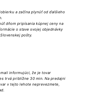
dobierku a začína plynúť od ďalšieho
m.
núť dňom pripísania kúpnej ceny na
nformácie o stave svojej objednávky
 Slovenskej pošty.
ail informujúci, že je tovar
s trvá priblížne 30 min. Na predajni
var v tejto lehote neprevezmete,
ad.