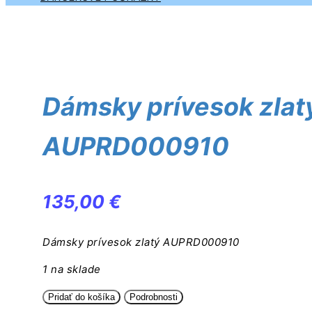
Zoom
Dámsky prívesok zlat
AUPRD000910
135,00
€
Dámsky prívesok zlatý AUPRD000910
1 na sklade
množstvo
Pridať do košíka
Podrobnosti