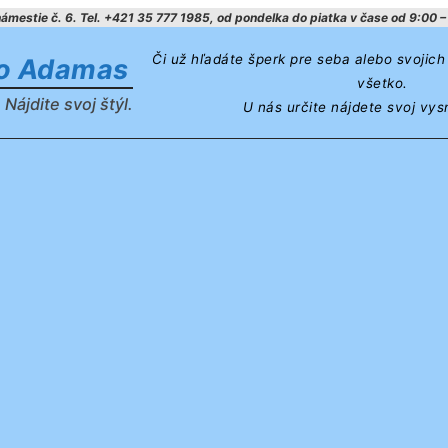
mestie č. 6. Tel. +421 35 777 1985, od pondelka do piatka v čase od 9:00 – 
Či už hľadáte šperk pre seba alebo svojic
vo Adamas
všetko.
 Nájdite svoj štýl.
U nás určite nájdete svoj vys