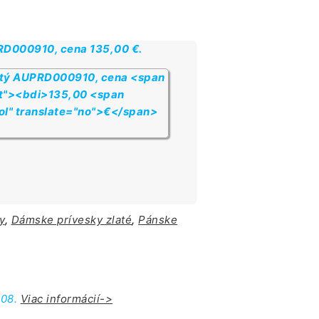
PRD000910, cena
135,00
€
.
y
,
Dámske prívesky zlaté
,
Pánske
.08.
Viac informácií->