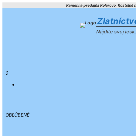
Preskočiť
Kamenná predajňa Kolárovo, Kostolné ná
na
Zlatníct
obsah
Nájdite svoj lesk.
0
OBĽÚBENÉ