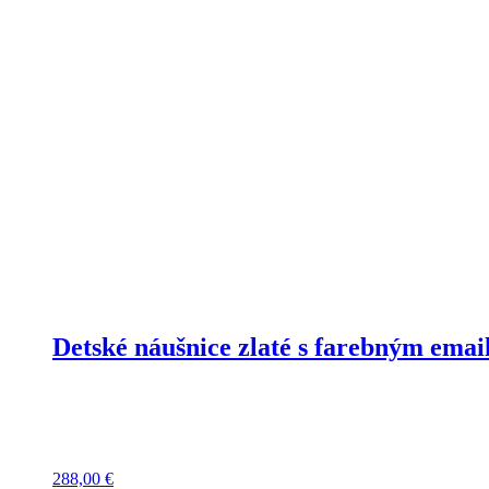
Detské náušnice zlaté s farebným em
288,00
€