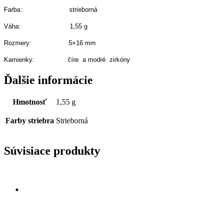
Farba: strieborná
Váha: 1,55 g
Rozmery: 5×16 mm
Kamienky: číre a modré zirkóny
Ďalšie informácie
Hmotnosť
1,55 g
Farby striebra
Strieborná
Súvisiace produkty