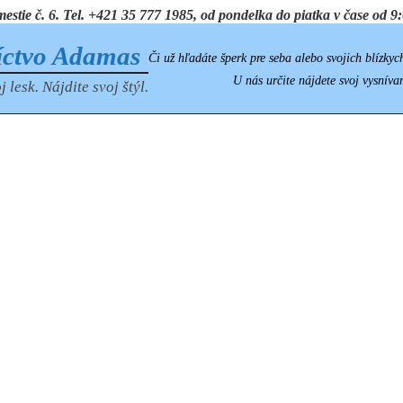
ie č. 6. Tel. +421 35 777 1985, od pondelka do piatka v čase od 9:0
íctvo Adamas
Či už hľadáte šperk pre seba alebo svojich blízkyc
U nás určite nájdete svoj vysníva
j lesk. Nájdite svoj štýl.