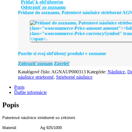
náušnice
Pridať k obľúbeným
strieborné
Odstrániť zo zoznamu
AGNAUP000313
Pridané do zoznamu, Patentové náušnice strieborné A
Pozrite si svoj obľúbený produkt v zozname
Zobraziť zoznam
Zavrieť
Katalógové číslo:
AGNAUP000313
Kategórie:
Náušnice
,
De
náušnice strieborné
,
Strieborné náušnice
Popis
Ďalšie informácie
Popis
Patentové náušnice strieborné so zirkónmi
Materiál: Ag 925/1000