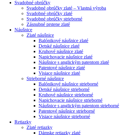
Svadobné obrúčky
Svadobné obrúčky zlaté – Vlastná výroba
Svadobné obrúčky zlaté
Svadobné obrúčky strieborné
Zásnubné prstene zlaté
Náušnice
Zlaté náušnice
Balónikové náušnice zlaté
Detské náušnice zlaté
Kruhové náušnice zlaté
Napichovacie náušnice zlaté
Náušnice s anglickým patentom zlaté
Patentové náušnice zlaté
Visiace náušnice zlaté
Strieborné náušnice
Balónikové náušnice strieborné
Detské náušnice strieborné
Kruhové náušnice strieborné
Napichovacie náušnice strieborné
Náušnice s anglickým patentom strieborné
Patentové náušnice strieborné
Visiace náušnice strieborné
Retiazky
Zlaté retiazky
Dámske retiazky zlaté