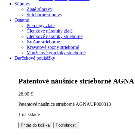
Súpravy
Zlaté súpravy
Strieborné súpravy
Ostatné
Piercingy zlaté
Členkové náramky zlaté
Členkové náramky strieborné
Brošne strieborné
Kravatové spony strieborné
Manžetové gombíky strieborné
Darčekové poukážky
Zoom
Patentové náušnice strieborné AGN
26,00
€
Patentové náušnice strieborné AGNAUP000313
1 na sklade
množstvo
Pridať do košíka
Podrobnosti
Patentové