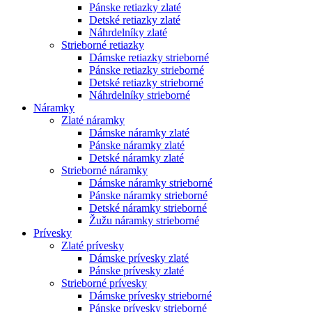
Pánske retiazky zlaté
Detské retiazky zlaté
Náhrdelníky zlaté
Strieborné retiazky
Dámske retiazky strieborné
Pánske retiazky strieborné
Detské retiazky strieborné
Náhrdelníky strieborné
Náramky
Zlaté náramky
Dámske náramky zlaté
Pánske náramky zlaté
Detské náramky zlaté
Strieborné náramky
Dámske náramky strieborné
Pánske náramky strieborné
Detské náramky strieborné
Žužu náramky strieborné
Prívesky
Zlaté prívesky
Dámske prívesky zlaté
Pánske prívesky zlaté
Strieborné prívesky
Dámske prívesky strieborné
Pánske prívesky strieborné