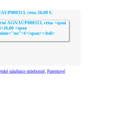
GNAUP000313, cena
26,00
€
.
tské náušnice strieborné
,
Patentové