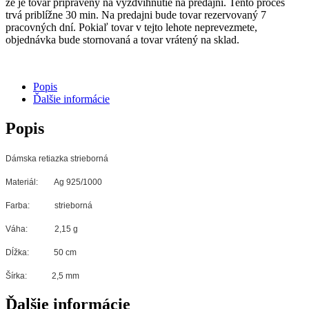
že je tovar pripravený na vyzdvihnutie na predajni. Tento proces
trvá priblížne 30 min. Na predajni bude tovar rezervovaný 7
pracovných dní. Pokiaľ tovar v tejto lehote neprevezmete,
objednávka bude stornovaná a tovar vrátený na sklad.
Popis
Ďalšie informácie
Popis
Dámska retiazka strieborná
Materiál: Ag 925/1000
Farba: strieborná
Váha: 2,15 g
Dĺžka: 50 cm
Šírka: 2,5 mm
Ďalšie informácie