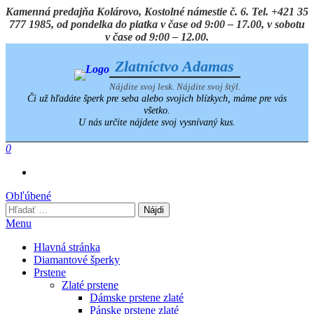
Preskočiť
Kamenná predajňa Kolárovo, Kostolné námestie č. 6. Tel. +421 35
na
777 1985, od pondelka do piatka v čase od 9:00 – 17.00, v sobotu
obsah
v čase od 9:00 – 12.00.
Zlatníctvo Adamas
Nájdite svoj lesk. Nájdite svoj štýl.
Či už hľadáte šperk pre seba alebo svojich blízkych, máme pre vás
všetko.
U nás určite nájdete svoj vysnívaný kus.
0
Obľúbené
Hľadať:
Menu
Hlavná stránka
Diamantové šperky
Prstene
Zlaté prstene
Dámske prstene zlaté
Pánske prstene zlaté