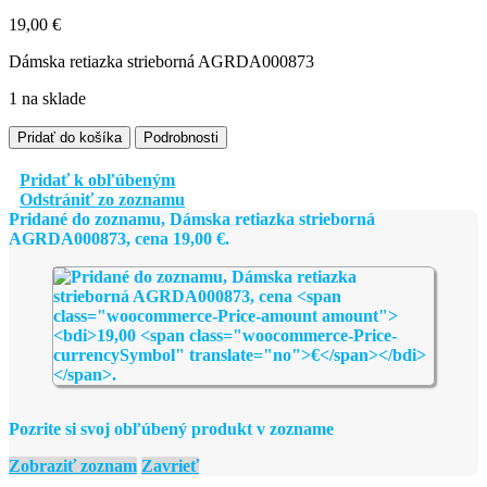
19,00
€
Dámska retiazka strieborná AGRDA000873
1 na sklade
množstvo
Pridať do košíka
Podrobnosti
Dámska
retiazka
Pridať k obľúbeným
strieborná
Odstrániť zo zoznamu
AGRDA000873
Pridané do zoznamu, Dámska retiazka strieborná
AGRDA000873, cena
19,00
€
.
Pozrite si svoj obľúbený produkt v zozname
Zobraziť zoznam
Zavrieť