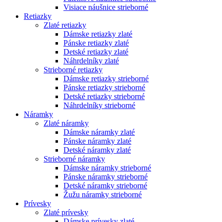
Visiace náušnice strieborné
Retiazky
Zlaté retiazky
Dámske retiazky zlaté
Pánske retiazky zlaté
Detské retiazky zlaté
Náhrdelníky zlaté
Strieborné retiazky
Dámske retiazky strieborné
Pánske retiazky strieborné
Detské retiazky strieborné
Náhrdelníky strieborné
Náramky
Zlaté náramky
Dámske náramky zlaté
Pánske náramky zlaté
Detské náramky zlaté
Strieborné náramky
Dámske náramky strieborné
Pánske náramky strieborné
Detské náramky strieborné
Žužu náramky strieborné
Prívesky
Zlaté prívesky
Dámske prívesky zlaté