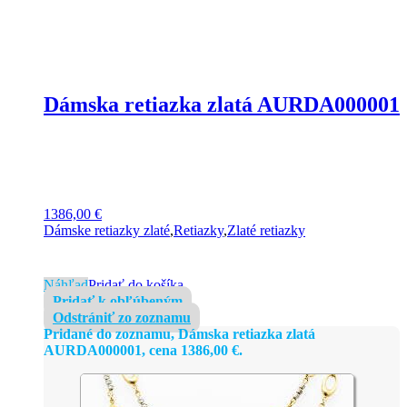
Dámska retiazka zlatá AURDA000001
1386,00
€
Dámske retiazky zlaté
,
Retiazky
,
Zlaté retiazky
Náhľad
Pridať do košíka
Pridať k obľúbeným
Odstrániť zo zoznamu
Pridané do zoznamu, Dámska retiazka zlatá
AURDA000001, cena
1386,00
€
.