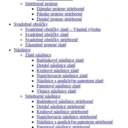
Strieborné prstene
Dámske prstene strieborné
Pánske prstene strieborné
Detské prstene strieborné
Svadobné obrúčky
Svadobné obrúčky zlaté – Vlastná výroba
Svadobné obrúčky zlaté
Svadobné obrúčky strieborné
Zásnubné prstene zlaté
Náušnice
Zlaté náušnice
Balónikové náušnice zlaté
Detské náušnice zlaté
Kruhové náušnice zlaté
Napichovacie náušnice zlaté
Náušnice s anglickým patentom zlaté
Patentové náušnice zlaté
Visiace náušnice zlaté
Strieborné náušnice
Balónikové náušnice strieborné
Detské náušnice strieborné
Kruhové náušnice strieborné
Napichovacie náušnice strieborné
Náušnice s anglickým patentom strieborné
Patentové náušnice strieborné