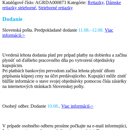
Katalógové číslo:
AGRDA000873
Kategórie:
Retiazky
,
Dámske
retiazky strieborné
,
Strieborné retiazky
Dodanie
Slovenská pošta. Predpokladané dodanie
11.08.–12.08.
Viac
informácií->
Uvedená lehota dodania platí pre prípad platby na dobierku a začína
plynúť od ďalšieho pracovného dňa po vytvorení objednávky
kupujúcim.
Pri platbách bankovým prevodom začína lehota plynúť dňom
pripísania kúpnej ceny na účet predávajúceho. Kupujúci môže zistiť
bližšie informácie o stave svojej objednávky pomocou čísla zásielky
na internetových stránkach Slovenskej pošty.
Osobný odber. Dodanie
10.08.
.
Viac informácií->
V prípade osobného odberu prosíme počkajte na e-mail informujúci,