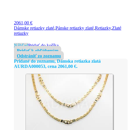
2061,00
€
Dámske retiazky zlaté
,
Pánske retiazky zlaté
,
Retiazky
,
Zlaté
retiazky
Náhľad
Pridať do košíka
Pridať k obľúbeným
Odstrániť zo zoznamu
Pridané do zoznamu, Dámska retiazka zlatá
AURDA000053, cena
2061,00
€
.