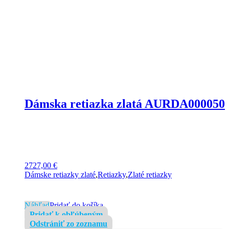
Dámska retiazka zlatá AURDA000050
2727,00
€
Dámske retiazky zlaté
,
Retiazky
,
Zlaté retiazky
Náhľad
Pridať do košíka
Pridať k obľúbeným
Odstrániť zo zoznamu