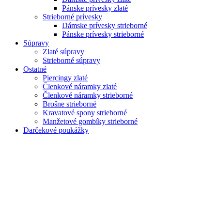
Pánske prívesky zlaté
Strieborné prívesky
Dámske prívesky strieborné
Pánske prívesky strieborné
Súpravy
Zlaté súpravy
Strieborné súpravy
Ostatné
Piercingy zlaté
Členkové náramky zlaté
Členkové náramky strieborné
Brošne strieborné
Kravatové spony strieborné
Manžetové gombíky strieborné
Darčekové poukážky
Zoom