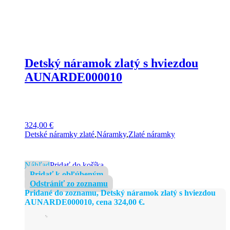
Detský náramok zlatý s hviezdou
AUNARDE000010
324,00
€
Detské náramky zlaté
,
Náramky
,
Zlaté náramky
Náhľad
Pridať do košíka
Pridať k obľúbeným
Odstrániť zo zoznamu
Pridané do zoznamu, Detský náramok zlatý s hviezdou
AUNARDE000010, cena
324,00
€
.