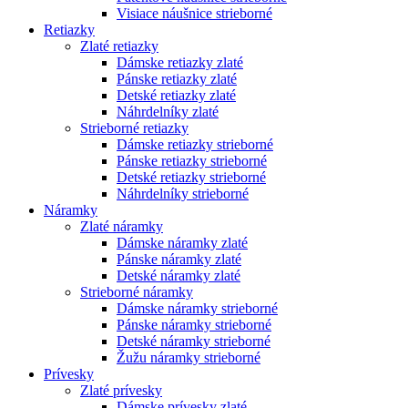
Visiace náušnice strieborné
Retiazky
Zlaté retiazky
Dámske retiazky zlaté
Pánske retiazky zlaté
Detské retiazky zlaté
Náhrdelníky zlaté
Strieborné retiazky
Dámske retiazky strieborné
Pánske retiazky strieborné
Detské retiazky strieborné
Náhrdelníky strieborné
Náramky
Zlaté náramky
Dámske náramky zlaté
Pánske náramky zlaté
Detské náramky zlaté
Strieborné náramky
Dámske náramky strieborné
Pánske náramky strieborné
Detské náramky strieborné
Žužu náramky strieborné
Prívesky
Zlaté prívesky
Dámske prívesky zlaté