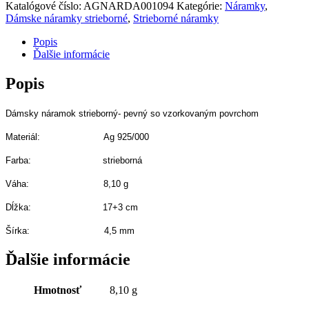
Katalógové číslo:
AGNARDA001094
Kategórie:
Náramky
,
Dámske náramky strieborné
,
Strieborné náramky
Popis
Ďalšie informácie
Popis
Dámsky náramok strieborný- pevný so vzorkovaným povrchom
Materiál: Ag 925/000
Farba: strieborná
Váha: 8,10
g
Dĺžka: 17+3 cm
Šírka: 4,5 mm
Ďalšie informácie
Hmotnosť
8,10 g