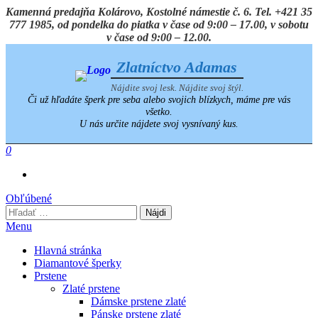
Preskočiť
Kamenná predajňa Kolárovo, Kostolné námestie č. 6. Tel. +421 35
na
777 1985, od pondelka do piatka v čase od 9:00 – 17.00, v sobotu
obsah
v čase od 9:00 – 12.00.
Zlatníctvo Adamas
Nájdite svoj lesk. Nájdite svoj štýl.
Či už hľadáte šperk pre seba alebo svojich blízkych, máme pre vás
všetko.
U nás určite nájdete svoj vysnívaný kus.
0
Obľúbené
Hľadať:
Menu
Hlavná stránka
Diamantové šperky
Prstene
Zlaté prstene
Dámske prstene zlaté
Pánske prstene zlaté