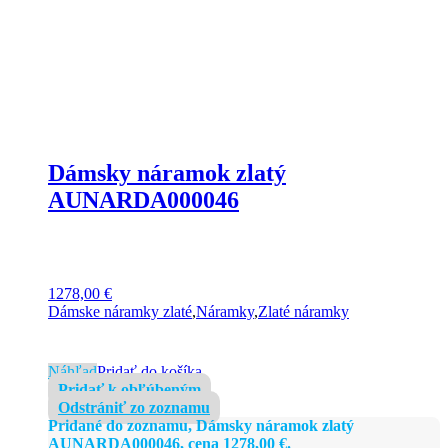
Dámsky náramok zlatý
AUNARDA000046
1278,00
€
Dámske náramky zlaté
,
Náramky
,
Zlaté náramky
Náhľad
Pridať do košíka
Pridať k obľúbeným
Odstrániť zo zoznamu
Pridané do zoznamu, Dámsky náramok zlatý
AUNARDA000046, cena
1278,00
€
.