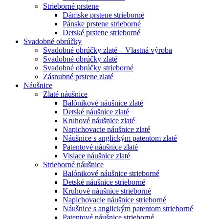
Strieborné prstene
Dámske prstene strieborné
Pánske prstene strieborné
Detské prstene strieborné
Svadobné obrúčky
Svadobné obrúčky zlaté – Vlastná výroba
Svadobné obrúčky zlaté
Svadobné obrúčky strieborné
Zásnubné prstene zlaté
Náušnice
Zlaté náušnice
Balónikové náušnice zlaté
Detské náušnice zlaté
Kruhové náušnice zlaté
Napichovacie náušnice zlaté
Náušnice s anglickým patentom zlaté
Patentové náušnice zlaté
Visiace náušnice zlaté
Strieborné náušnice
Balónikové náušnice strieborné
Detské náušnice strieborné
Kruhové náušnice strieborné
Napichovacie náušnice strieborné
Náušnice s anglickým patentom strieborné
Patentové náušnice strieborné