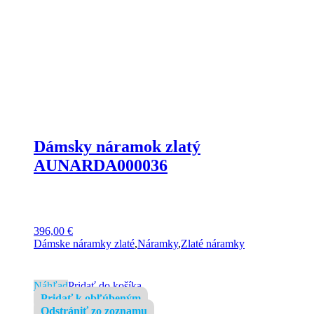
Dámsky náramok zlatý
AUNARDA000036
396,00
€
Dámske náramky zlaté
,
Náramky
,
Zlaté náramky
Náhľad
Pridať do košíka
Pridať k obľúbeným
Odstrániť zo zoznamu