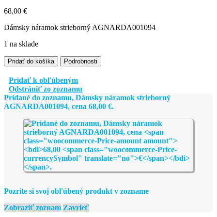
68,00
€
Dámsky náramok strieborný AGNARDA001094
1 na sklade
množstvo
Pridať do košíka
Podrobnosti
Dámsky
náramok
Pridať k obľúbeným
strieborný
Odstrániť zo zoznamu
AGNARDA001094
Pridané do zoznamu, Dámsky náramok strieborný
AGNARDA001094, cena
68,00
€
.
Pozrite si svoj obľúbený produkt v zozname
Zobraziť zoznam
Zavrieť