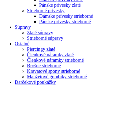
Pánske prívesky zlaté
Strieborné prívesky
Dámske prívesky strieborné
Pánske prívesky strieborné
Súpravy
Zlaté súpravy
Strieborné súpravy
Ostatné
Piercingy zlaté
Členkové náramky zlaté
Členkové náramky strieborné
Brošne strieborné
Kravatové spony strieborné
Manžetové gombíky strieborné
Darčekové poukážky
Zoom