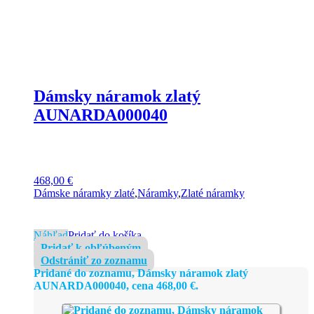
Dámsky náramok zlatý
AUNARDA000040
468,00
€
Dámske náramky zlaté
,
Náramky
,
Zlaté náramky
Náhľad
Pridať do košíka
Pridať k obľúbeným
Odstrániť zo zoznamu
Pridané do zoznamu, Dámsky náramok zlatý
AUNARDA000040, cena
468,00
€
.