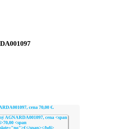
RDA001097
NARDA001097, cena
70,00
€
.