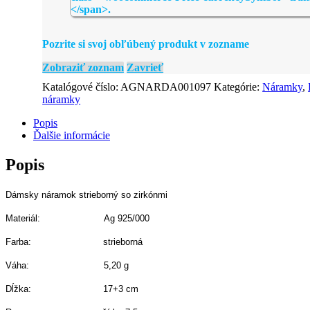
Pozrite si svoj obľúbený produkt v zozname
Zobraziť zoznam
Zavrieť
Katalógové číslo:
AGNARDA001097
Kategórie:
Náramky
,
náramky
Popis
Ďalšie informácie
Popis
Dámsky náramok strieborný so zirkónmi
Materiál: Ag 925/000
Farba: strieborná
Váha: 5,20
g
Dĺžka: 17+3 cm