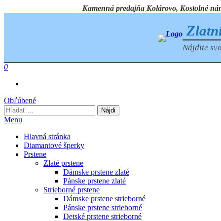
Preskočiť
Kamenná predajňa Kolárovo, Kostolné námest
na
obsah
Zlatn
Nájdite svo
0
Obľúbené
Hľadať:
Menu
Hlavná stránka
Diamantové šperky
Prstene
Zlaté prstene
Dámske prstene zlaté
Pánske prstene zlaté
Strieborné prstene
Dámske prstene strieborné
Pánske prstene strieborné
Detské prstene strieborné