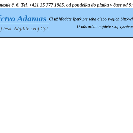
ie č. 6. Tel. +421 35 777 1985, od pondelka do piatka v čase od 9:0
íctvo Adamas
Či už hľadáte šperk pre seba alebo svojich blízkyc
U nás určite nájdete svoj vysníva
j lesk. Nájdite svoj štýl.