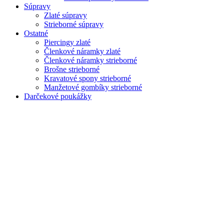
Súpravy
Zlaté súpravy
Strieborné súpravy
Ostatné
Piercingy zlaté
Členkové náramky zlaté
Členkové náramky strieborné
Brošne strieborné
Kravatové spony strieborné
Manžetové gombíky strieborné
Darčekové poukážky
Zoom