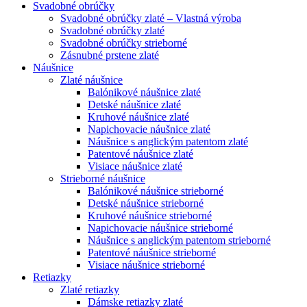
Svadobné obrúčky
Svadobné obrúčky zlaté – Vlastná výroba
Svadobné obrúčky zlaté
Svadobné obrúčky strieborné
Zásnubné prstene zlaté
Náušnice
Zlaté náušnice
Balónikové náušnice zlaté
Detské náušnice zlaté
Kruhové náušnice zlaté
Napichovacie náušnice zlaté
Náušnice s anglickým patentom zlaté
Patentové náušnice zlaté
Visiace náušnice zlaté
Strieborné náušnice
Balónikové náušnice strieborné
Detské náušnice strieborné
Kruhové náušnice strieborné
Napichovacie náušnice strieborné
Náušnice s anglickým patentom strieborné
Patentové náušnice strieborné
Visiace náušnice strieborné
Retiazky
Zlaté retiazky
Dámske retiazky zlaté