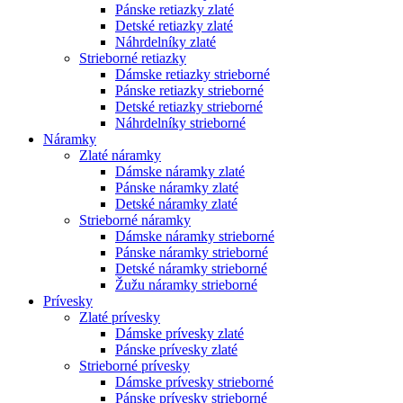
Pánske retiazky zlaté
Detské retiazky zlaté
Náhrdelníky zlaté
Strieborné retiazky
Dámske retiazky strieborné
Pánske retiazky strieborné
Detské retiazky strieborné
Náhrdelníky strieborné
Náramky
Zlaté náramky
Dámske náramky zlaté
Pánske náramky zlaté
Detské náramky zlaté
Strieborné náramky
Dámske náramky strieborné
Pánske náramky strieborné
Detské náramky strieborné
Žužu náramky strieborné
Prívesky
Zlaté prívesky
Dámske prívesky zlaté
Pánske prívesky zlaté
Strieborné prívesky
Dámske prívesky strieborné
Pánske prívesky strieborné