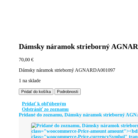
Dámsky náramok strieborný AGNA
70,00
€
Dámsky náramok strieborný AGNARDA001097
1 na sklade
množstvo
Pridať do košíka
Podrobnosti
Dámsky
náramok
Pridať k obľúbeným
strieborný
Odstrániť zo zoznamu
AGNARDA001097
Pridané do zoznamu, Dámsky náramok strieborný AG