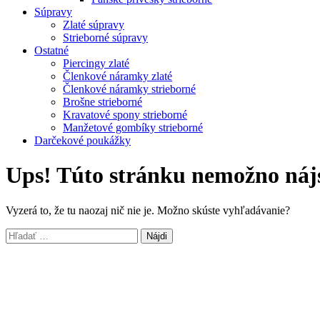
Súpravy
Zlaté súpravy
Strieborné súpravy
Ostatné
Piercingy zlaté
Členkové náramky zlaté
Členkové náramky strieborné
Brošne strieborné
Kravatové spony strieborné
Manžetové gombíky strieborné
Darčekové poukážky
Ups! Túto stránku nemožno náj
Vyzerá to, že tu naozaj nič nie je. Možno skúste vyhľadávanie?
Hľadať: