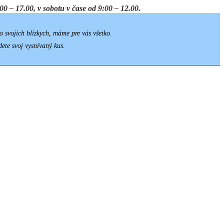
0 – 17.00, v sobotu v čase od 9:00 – 12.00.
o svojich blízkych, máme pre vás všetko.
dete svoj vysnívaný kus.