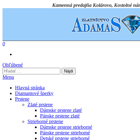
Preskočiť
Kamenná predajňa Kolárovo, Kostolné námest
na
obsah
0
Obľúbené
Hľadať:
Menu
Hlavná stránka
Diamantové šperky
Prstene
Zlaté prstene
Dámske prstene zlaté
Pánske prstene zlaté
Strieborné prstene
Dámske prstene strieborné
Pánske prstene strieborné
Detské prstene strieborné