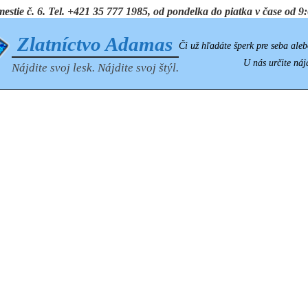
ie č. 6. Tel. +421 35 777 1985, od pondelka do piatka v čase od 9:0
Zlatníctvo Adamas
Či už hľadáte šperk pre seba aleb
U nás určite náj
Nájdite svoj lesk. Nájdite svoj štýl.