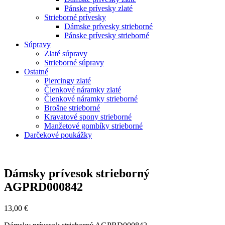
Pánske prívesky zlaté
Strieborné prívesky
Dámske prívesky strieborné
Pánske prívesky strieborné
Súpravy
Zlaté súpravy
Strieborné súpravy
Ostatné
Piercingy zlaté
Členkové náramky zlaté
Členkové náramky strieborné
Brošne strieborné
Kravatové spony strieborné
Manžetové gombíky strieborné
Darčekové poukážky
Zoom
Dámsky prívesok strieborný
AGPRD000842
13,00
€