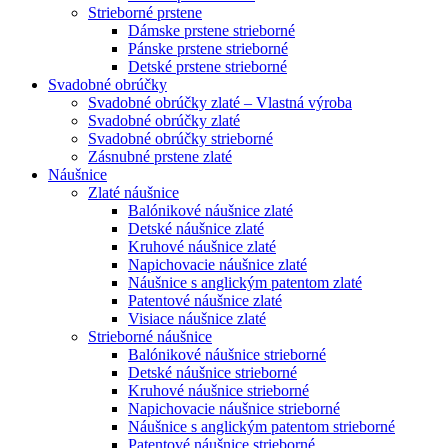
Strieborné prstene
Dámske prstene strieborné
Pánske prstene strieborné
Detské prstene strieborné
Svadobné obrúčky
Svadobné obrúčky zlaté – Vlastná výroba
Svadobné obrúčky zlaté
Svadobné obrúčky strieborné
Zásnubné prstene zlaté
Náušnice
Zlaté náušnice
Balónikové náušnice zlaté
Detské náušnice zlaté
Kruhové náušnice zlaté
Napichovacie náušnice zlaté
Náušnice s anglickým patentom zlaté
Patentové náušnice zlaté
Visiace náušnice zlaté
Strieborné náušnice
Balónikové náušnice strieborné
Detské náušnice strieborné
Kruhové náušnice strieborné
Napichovacie náušnice strieborné
Náušnice s anglickým patentom strieborné
Patentové náušnice strieborné