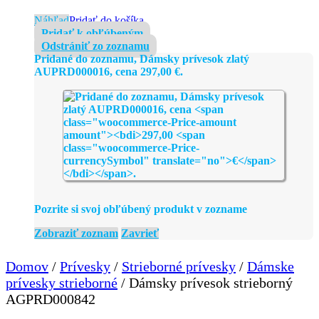
Náhľad
Pridať do košíka
Pridať k obľúbeným
Odstrániť zo zoznamu
Pridané do zoznamu, Dámsky prívesok zlatý
AUPRD000016, cena
297,00
€
.
Pozrite si svoj obľúbený produkt v zozname
Zobraziť zoznam
Zavrieť
Domov
/
Prívesky
/
Strieborné prívesky
/
Dámske
prívesky strieborné
/ Dámsky prívesok strieborný
AGPRD000842