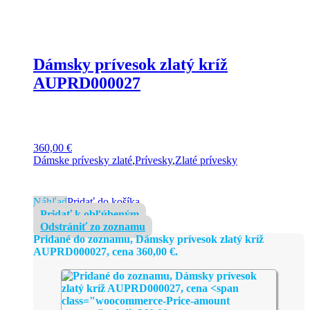
Dámsky prívesok zlatý kríž
AUPRD000027
360,00
€
Dámske prívesky zlaté
,
Prívesky
,
Zlaté prívesky
Náhľad
Pridať do košíka
Pridať k obľúbeným
Odstrániť zo zoznamu
Pridané do zoznamu, Dámsky prívesok zlatý kríž
AUPRD000027, cena
360,00
€
.