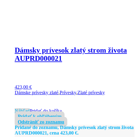
Dámsky prívesok zlatý strom života
AUPRD000021
423,00
€
Dámske prívesky zlaté
,
Prívesky
,
Zlaté prívesky
Náhľad
Pridať do košíka
Pridať k obľúbeným
Odstrániť zo zoznamu
Pridané do zoznamu, Dámsky prívesok zlatý strom života
AUPRD000021, cena
423,00
€
.