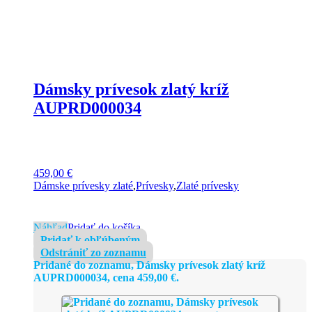
Dámsky prívesok zlatý kríž
AUPRD000034
459,00
€
Dámske prívesky zlaté
,
Prívesky
,
Zlaté prívesky
Náhľad
Pridať do košíka
Pridať k obľúbeným
Odstrániť zo zoznamu
Pridané do zoznamu, Dámsky prívesok zlatý kríž
AUPRD000034, cena
459,00
€
.