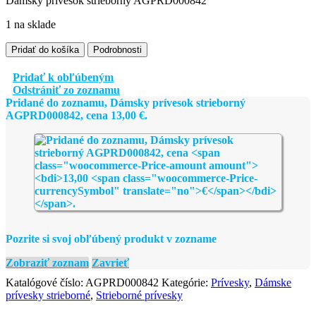
Dámsky prívesok strieborný AGPRD000842
1 na sklade
množstvo
Pridať do košíka
Podrobnosti
Dámsky
prívesok
Pridať k obľúbeným
strieborný
Odstrániť zo zoznamu
AGPRD000842
Pridané do zoznamu, Dámsky prívesok strieborný
AGPRD000842, cena
13,00
€
.
Pozrite si svoj obľúbený produkt v zozname
Zobraziť zoznam
Zavrieť
Katalógové číslo:
AGPRD000842
Kategórie:
Prívesky
,
Dámske
prívesky strieborné
,
Strieborné prívesky