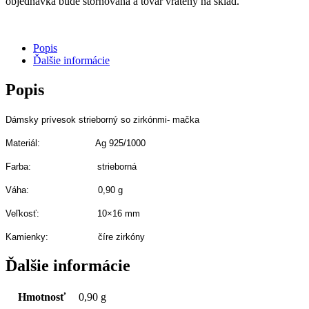
objednávka bude stornovaná a tovar vrátený na sklad.
Popis
Ďalšie informácie
Popis
Dámsky prívesok strieborný so zirkónmi- mačka
Materiál: Ag 925/1000
Farba: strieborná
Váha: 0,90 g
Veľkosť: 10×16
mm
Kamienky: číre zirkóny
Ďalšie informácie
Hmotnosť
0,90 g