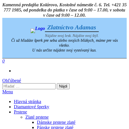
Preskočiť
Kamenná predajňa Kolárovo, Kostolné námestie č. 6. Tel. +421 35
na
777 1985, od pondelka do piatka v čase od 9:00 – 17.00, v sobotu
obsah
v čase od 9:00 – 12.00.
Zlatníctvo Adamas
Nájdite svoj lesk. Nájdite svoj štýl.
Či už hľadáte šperk pre seba alebo svojich blízkych, máme pre vás
všetko.
U nás určite nájdete svoj vysnívaný kus.
0
Obľúbené
Hľadať:
Menu
Hlavná stránka
Diamantové šperky
Prstene
Zlaté prstene
Dámske prstene zlaté
Pánske prstene zlaté