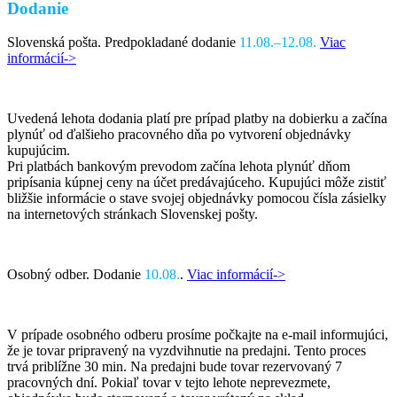
Dodanie
Slovenská pošta. Predpokladané dodanie
11.08.–12.08.
Viac
informácií->
Uvedená lehota dodania platí pre prípad platby na dobierku a začína
plynúť od ďalšieho pracovného dňa po vytvorení objednávky
kupujúcim.
Pri platbách bankovým prevodom začína lehota plynúť dňom
pripísania kúpnej ceny na účet predávajúceho. Kupujúci môže zistiť
bližšie informácie o stave svojej objednávky pomocou čísla zásielky
na internetových stránkach Slovenskej pošty.
Osobný odber. Dodanie
10.08.
.
Viac informácií->
V prípade osobného odberu prosíme počkajte na e-mail informujúci,
že je tovar pripravený na vyzdvihnutie na predajni. Tento proces
trvá priblížne 30 min. Na predajni bude tovar rezervovaný 7
pracovných dní. Pokiaľ tovar v tejto lehote neprevezmete,