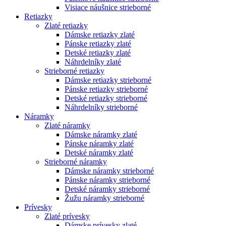
Visiace náušnice strieborné
Retiazky
Zlaté retiazky
Dámske retiazky zlaté
Pánske retiazky zlaté
Detské retiazky zlaté
Náhrdelníky zlaté
Strieborné retiazky
Dámske retiazky strieborné
Pánske retiazky strieborné
Detské retiazky strieborné
Náhrdelníky strieborné
Náramky
Zlaté náramky
Dámske náramky zlaté
Pánske náramky zlaté
Detské náramky zlaté
Strieborné náramky
Dámske náramky strieborné
Pánske náramky strieborné
Detské náramky strieborné
Žužu náramky strieborné
Prívesky
Zlaté prívesky
Dámske prívesky zlaté