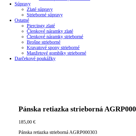
Súpravy
Zlaté súpravy
Strieborné súpravy
Ostatné
Piercingy zlaté
Členkové náramky zlaté
Členkové náramky strieborné
Brošne strieborné
Kravatové spony strieborné
Manžetové gombíky strieborné
Darčekové poukážky
Zoom
Pánska retiazka strieborná AGRP00
185,00
€
Pánska retiazka strieborná AGRP000303