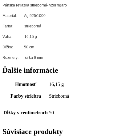
Pánska retiazka strieborná- vzor figaro
Materiál: Ag 925/1000
Farba: strieborná
Váha: 16,15 g
Dĺžka: 50 cm
Rozmery: šírka 6 mm
Ďalšie informácie
Hmotnosť
16,15 g
Farby striebra
Strieborná
Dĺžky v centimetroch
50
Súvisiace produkty