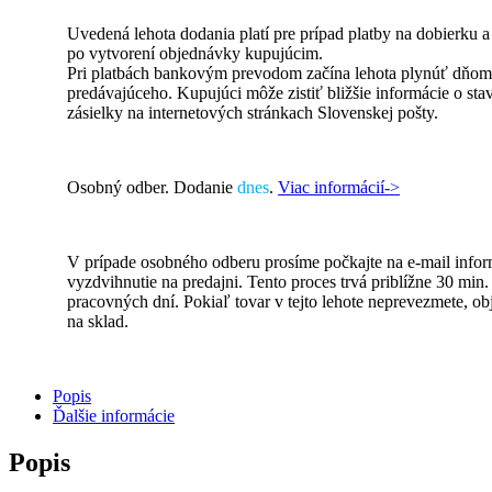
Uvedená lehota dodania platí pre prípad platby na dobierku 
po vytvorení objednávky kupujúcim.
Pri platbách bankovým prevodom začína lehota plynúť dňom 
predávajúceho. Kupujúci môže zistiť bližšie informácie o st
zásielky na internetových stránkach Slovenskej pošty.
Osobný odber. Dodanie
dnes
.
Viac informácií->
V prípade osobného odberu prosíme počkajte na e-mail inform
vyzdvihnutie na predajni. Tento proces trvá priblížne 30 min
pracovných dní. Pokiaľ tovar v tejto lehote neprevezmete, o
na sklad.
Popis
Ďalšie informácie
Popis