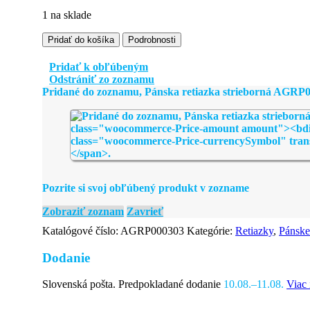
1 na sklade
množstvo
Pridať do košíka
Podrobnosti
Pánska
retiazka
Pridať k obľúbeným
strieborná
Odstrániť zo zoznamu
AGRP000303
Pridané do zoznamu, Pánska retiazka strieborná AGRP
Pozrite si svoj obľúbený produkt v zozname
Zobraziť zoznam
Zavrieť
Katalógové číslo:
AGRP000303
Kategórie:
Retiazky
,
Pánske 
Dodanie
Slovenská pošta. Predpokladané dodanie
10.08.–11.08.
Viac 