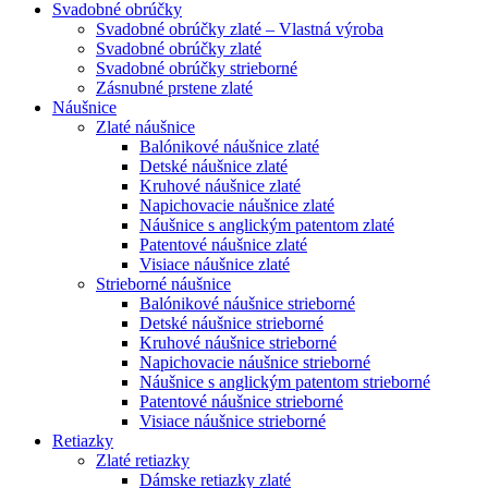
Svadobné obrúčky
Svadobné obrúčky zlaté – Vlastná výroba
Svadobné obrúčky zlaté
Svadobné obrúčky strieborné
Zásnubné prstene zlaté
Náušnice
Zlaté náušnice
Balónikové náušnice zlaté
Detské náušnice zlaté
Kruhové náušnice zlaté
Napichovacie náušnice zlaté
Náušnice s anglickým patentom zlaté
Patentové náušnice zlaté
Visiace náušnice zlaté
Strieborné náušnice
Balónikové náušnice strieborné
Detské náušnice strieborné
Kruhové náušnice strieborné
Napichovacie náušnice strieborné
Náušnice s anglickým patentom strieborné
Patentové náušnice strieborné
Visiace náušnice strieborné
Retiazky
Zlaté retiazky
Dámske retiazky zlaté