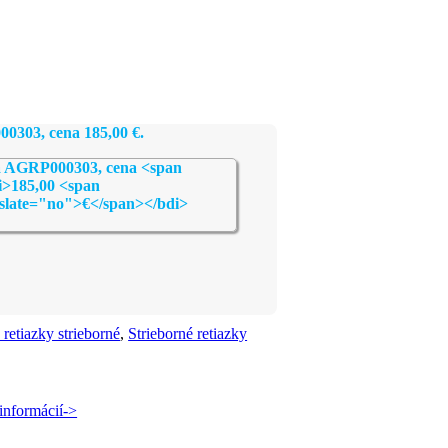
000303, cena
185,00
€
.
retiazky strieborné
,
Strieborné retiazky
informácií->