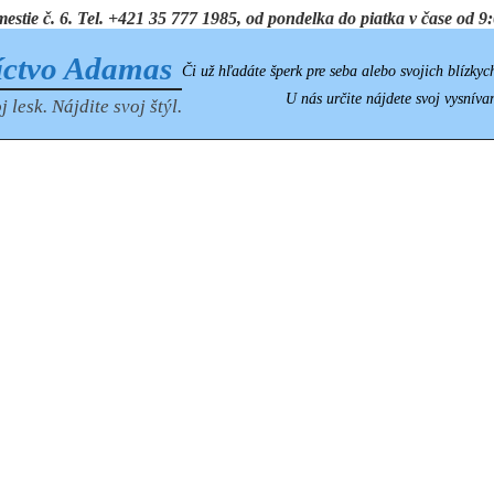
ie č. 6. Tel. +421 35 777 1985, od pondelka do piatka v čase od 9:0
íctvo Adamas
Či už hľadáte šperk pre seba alebo svojich blízkyc
U nás určite nájdete svoj vysníva
j lesk. Nájdite svoj štýl.