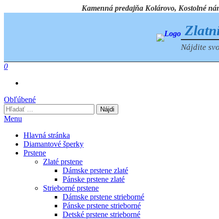
Preskočiť
Kamenná predajňa Kolárovo, Kostolné námest
na
obsah
Zlatn
Nájdite svo
0
Obľúbené
Hľadať:
Menu
Hlavná stránka
Diamantové šperky
Prstene
Zlaté prstene
Dámske prstene zlaté
Pánske prstene zlaté
Strieborné prstene
Dámske prstene strieborné
Pánske prstene strieborné
Detské prstene strieborné