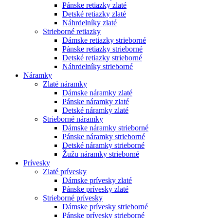
Pánske retiazky zlaté
Detské retiazky zlaté
Náhrdelníky zlaté
Strieborné retiazky
Dámske retiazky strieborné
Pánske retiazky strieborné
Detské retiazky strieborné
Náhrdelníky strieborné
Náramky
Zlaté náramky
Dámske náramky zlaté
Pánske náramky zlaté
Detské náramky zlaté
Strieborné náramky
Dámske náramky strieborné
Pánske náramky strieborné
Detské náramky strieborné
Žužu náramky strieborné
Prívesky
Zlaté prívesky
Dámske prívesky zlaté
Pánske prívesky zlaté
Strieborné prívesky
Dámske prívesky strieborné
Pánske prívesky strieborné