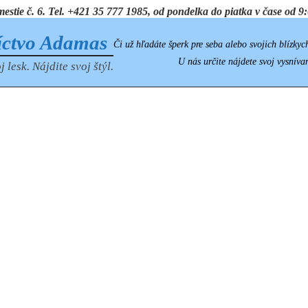
ie č. 6. Tel. +421 35 777 1985, od pondelka do piatka v čase od 9:0
íctvo Adamas
Či už hľadáte šperk pre seba alebo svojich blízkyc
U nás určite nájdete svoj vysníva
j lesk. Nájdite svoj štýl.