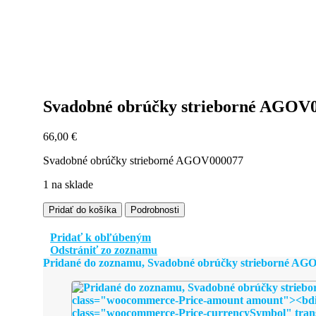
Svadobné obrúčky strieborné AGOV
66,00
€
Svadobné obrúčky strieborné AGOV000077
1 na sklade
množstvo
Pridať do košíka
Podrobnosti
Svadobné
obrúčky
Pridať k obľúbeným
strieborné
Odstrániť zo zoznamu
AGOV000077
Pridané do zoznamu, Svadobné obrúčky strieborné AG