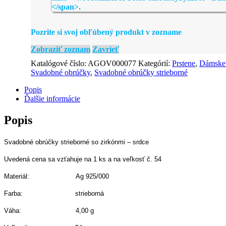
Pozrite si svoj obľúbený produkt v zozname
Zobraziť zoznam
Zavrieť
Katalógové číslo:
AGOV000077
Kategórií:
Prstene
,
Dámske 
Svadobné obrúčky
,
Svadobné obrúčky strieborné
Popis
Ďalšie informácie
Popis
Svadobné obrúčky strieborné so zirkónmi – srdce
Uvedená cena sa vzťahuje na 1 ks a na veľkosť č. 54
Materiál: Ag 925/000
Farba: strieborná
Váha: 4,00 g