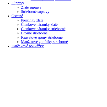
Súpravy
Zlaté súpravy
Strieborné súpravy
Ostatné
Piercingy zlaté
Členkové náramky zlaté
Členkové náramky strieborné
Brošne strieborné
Kravatové spony strieborné
Manžetové gombíky strieborné
Darčekové poukážky
Zoom