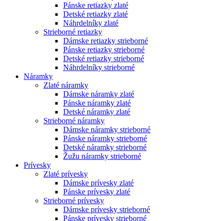
Pánske retiazky zlaté
Detské retiazky zlaté
Náhrdelníky zlaté
Strieborné retiazky
Dámske retiazky strieborné
Pánske retiazky strieborné
Detské retiazky strieborné
Náhrdelníky strieborné
Náramky
Zlaté náramky
Dámske náramky zlaté
Pánske náramky zlaté
Detské náramky zlaté
Strieborné náramky
Dámske náramky strieborné
Pánske náramky strieborné
Detské náramky strieborné
Žužu náramky strieborné
Prívesky
Zlaté prívesky
Dámske prívesky zlaté
Pánske prívesky zlaté
Strieborné prívesky
Dámske prívesky strieborné
Pánske prívesky strieborné