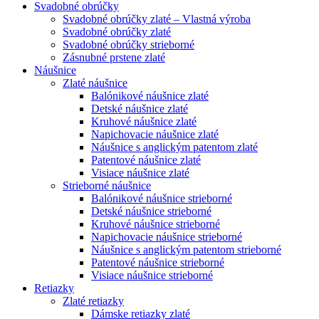
Svadobné obrúčky
Svadobné obrúčky zlaté – Vlastná výroba
Svadobné obrúčky zlaté
Svadobné obrúčky strieborné
Zásnubné prstene zlaté
Náušnice
Zlaté náušnice
Balónikové náušnice zlaté
Detské náušnice zlaté
Kruhové náušnice zlaté
Napichovacie náušnice zlaté
Náušnice s anglickým patentom zlaté
Patentové náušnice zlaté
Visiace náušnice zlaté
Strieborné náušnice
Balónikové náušnice strieborné
Detské náušnice strieborné
Kruhové náušnice strieborné
Napichovacie náušnice strieborné
Náušnice s anglickým patentom strieborné
Patentové náušnice strieborné
Visiace náušnice strieborné
Retiazky
Zlaté retiazky
Dámske retiazky zlaté