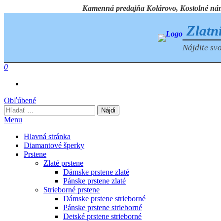
Preskočiť
Kamenná predajňa Kolárovo, Kostolné námest
na
obsah
Zlatn
Nájdite svo
0
Obľúbené
Hľadať:
Menu
Hlavná stránka
Diamantové šperky
Prstene
Zlaté prstene
Dámske prstene zlaté
Pánske prstene zlaté
Strieborné prstene
Dámske prstene strieborné
Pánske prstene strieborné
Detské prstene strieborné