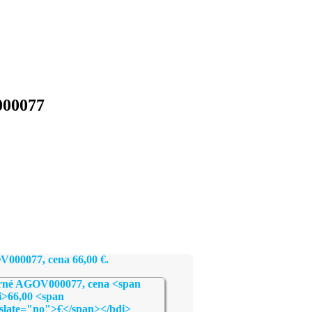
000077
OV000077, cena
66,00
€
.