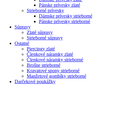
Pánske prívesky zlaté
Strieborné prívesky
Dámske prívesky strieborné
Pánske prívesky strieborné
Súpravy
Zlaté súpravy
Strieborné súpravy
Ostatné
Piercingy zlaté
Členkové náramky zlaté
Členkové náramky strieborné
Brošne strieborné
Kravatové spony strieborné
Manžetové gombíky strieborné
Darčekové poukážky
Zoom