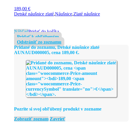
189,00
€
Detské náušnice zlaté
,
Náušnice
,
Zlaté náušnice
Náhľad
Pridať do košíka
Pridať k obľúbeným
Odstrániť zo zoznamu
Pridané do zoznamu, Detské náušnice zlaté
AUNAUD000005, cena
189,00
€
.
Pozrite si svoj obľúbený produkt v zozname
Zobraziť zoznam
Zavrieť