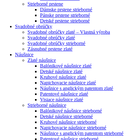
Strieborné prstene
Dámske prstene strieborné
Pánske prstene strieborné
Detské prstene strieborné
Svadobné obrúčky
Svadobné obrúčky zlaté – Vlastná výroba
Svadobné obrúčky zlaté
Svadobné obrúčky strieborné
Zásnubné prstene zlaté
Náušnice
Zlaté náušnice
Balónikové náušnice zlaté
Detské náušnice zlaté
Kruhové náušnice zlaté
Napichovacie náušnice zlaté
Náušnice s anglickým patentom zlaté
Patentové náušnice zlaté
Visiace náušnice zlaté
Strieborné náušnice
Balónikové náušnice strieborné
Detské náušnice strieborné
Kruhové náušnice strieborné
Napichovacie náušnice strieborné
Náušnice s anglickým patentom strieborné
Patentové náušnice strieborné