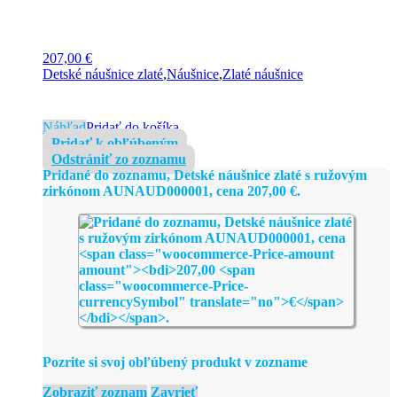
207,00
€
Detské náušnice zlaté
,
Náušnice
,
Zlaté náušnice
Náhľad
Pridať do košíka
Pridať k obľúbeným
Odstrániť zo zoznamu
Pridané do zoznamu, Detské náušnice zlaté s ružovým
zirkónom AUNAUD000001, cena
207,00
€
.
Pozrite si svoj obľúbený produkt v zozname
Zobraziť zoznam
Zavrieť