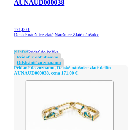
AUNAUD000038
171,00
€
Detské náušnice zlaté
,
Náušnice
,
Zlaté náušnice
Náhľad
Pridať do košíka
Pridať k obľúbeným
Odstrániť zo zoznamu
Pridané do zoznamu, Detské náušnice zlaté delfín
AUNAUD000038, cena
171,00
€
.