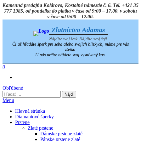
Preskočiť
Kamenná predajňa Kolárovo, Kostolné námestie č. 6. Tel. +421 35
na
777 1985, od pondelka do piatka v čase od 9:00 – 17.00, v sobotu
obsah
v čase od 9:00 – 12.00.
Zlatníctvo Adamas
Nájdite svoj lesk. Nájdite svoj štýl.
Či už hľadáte šperk pre seba alebo svojich blízkych, máme pre vás
všetko.
U nás určite nájdete svoj vysnívaný kus.
0
Obľúbené
Hľadať:
Menu
Hlavná stránka
Diamantové šperky
Prstene
Zlaté prstene
Dámske prstene zlaté
Pánske prstene zlaté