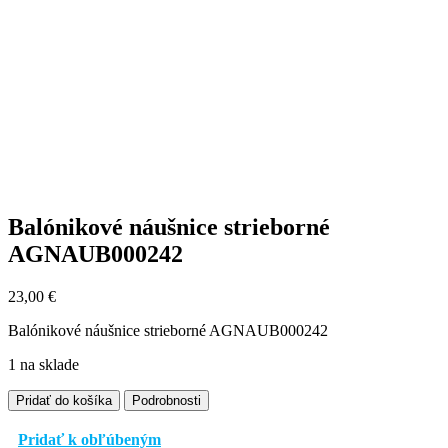
Balónikové náušnice strieborné
AGNAUB000242
23,00
€
Balónikové náušnice strieborné AGNAUB000242
1 na sklade
množstvo
Pridať do košíka
Podrobnosti
Balónikové
náušnice
Pridať k obľúbeným