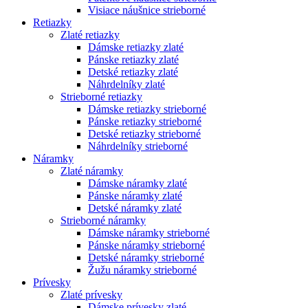
Visiace náušnice strieborné
Retiazky
Zlaté retiazky
Dámske retiazky zlaté
Pánske retiazky zlaté
Detské retiazky zlaté
Náhrdelníky zlaté
Strieborné retiazky
Dámske retiazky strieborné
Pánske retiazky strieborné
Detské retiazky strieborné
Náhrdelníky strieborné
Náramky
Zlaté náramky
Dámske náramky zlaté
Pánske náramky zlaté
Detské náramky zlaté
Strieborné náramky
Dámske náramky strieborné
Pánske náramky strieborné
Detské náramky strieborné
Žužu náramky strieborné
Prívesky
Zlaté prívesky
Dámske prívesky zlaté