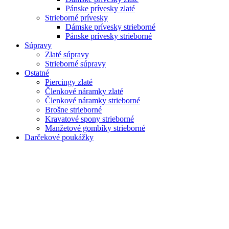
Pánske prívesky zlaté
Strieborné prívesky
Dámske prívesky strieborné
Pánske prívesky strieborné
Súpravy
Zlaté súpravy
Strieborné súpravy
Ostatné
Piercingy zlaté
Členkové náramky zlaté
Členkové náramky strieborné
Brošne strieborné
Kravatové spony strieborné
Manžetové gombíky strieborné
Darčekové poukážky
Zoom