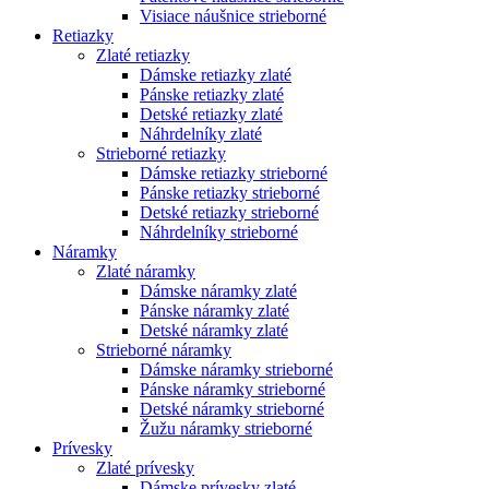
Visiace náušnice strieborné
Retiazky
Zlaté retiazky
Dámske retiazky zlaté
Pánske retiazky zlaté
Detské retiazky zlaté
Náhrdelníky zlaté
Strieborné retiazky
Dámske retiazky strieborné
Pánske retiazky strieborné
Detské retiazky strieborné
Náhrdelníky strieborné
Náramky
Zlaté náramky
Dámske náramky zlaté
Pánske náramky zlaté
Detské náramky zlaté
Strieborné náramky
Dámske náramky strieborné
Pánske náramky strieborné
Detské náramky strieborné
Žužu náramky strieborné
Prívesky
Zlaté prívesky
Dámske prívesky zlaté