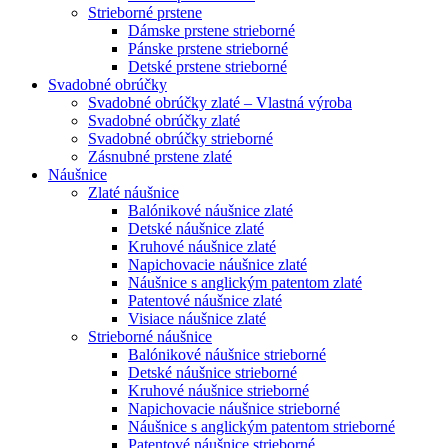
Strieborné prstene
Dámske prstene strieborné
Pánske prstene strieborné
Detské prstene strieborné
Svadobné obrúčky
Svadobné obrúčky zlaté – Vlastná výroba
Svadobné obrúčky zlaté
Svadobné obrúčky strieborné
Zásnubné prstene zlaté
Náušnice
Zlaté náušnice
Balónikové náušnice zlaté
Detské náušnice zlaté
Kruhové náušnice zlaté
Napichovacie náušnice zlaté
Náušnice s anglickým patentom zlaté
Patentové náušnice zlaté
Visiace náušnice zlaté
Strieborné náušnice
Balónikové náušnice strieborné
Detské náušnice strieborné
Kruhové náušnice strieborné
Napichovacie náušnice strieborné
Náušnice s anglickým patentom strieborné
Patentové náušnice strieborné