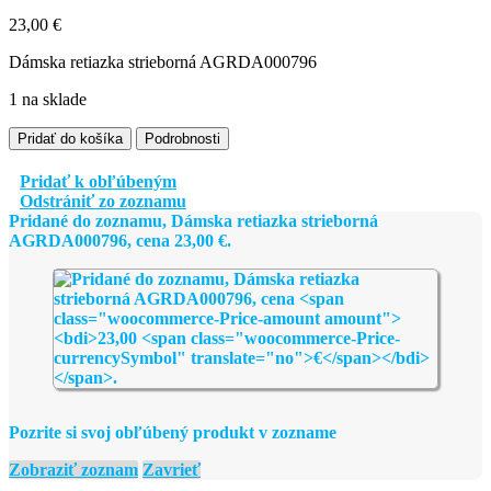
23,00
€
Dámska retiazka strieborná AGRDA000796
1 na sklade
množstvo
Pridať do košíka
Podrobnosti
Dámska
retiazka
Pridať k obľúbeným
strieborná
Odstrániť zo zoznamu
AGRDA000796
Pridané do zoznamu, Dámska retiazka strieborná
AGRDA000796, cena
23,00
€
.
Pozrite si svoj obľúbený produkt v zozname
Zobraziť zoznam
Zavrieť