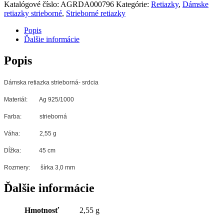
Katalógové číslo:
AGRDA000796
Kategórie:
Retiazky
,
Dámske
retiazky strieborné
,
Strieborné retiazky
Popis
Ďalšie informácie
Popis
Dámska retiazka strieborná- srdcia
Materiál: Ag 925/1000
Farba: strieborná
Váha: 2,55 g
Dĺžka: 45 cm
Rozmery: šírka 3,0 mm
Ďalšie informácie
Hmotnosť
2,55 g