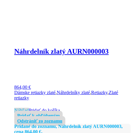
Náhrdelník zlatý AURN000003
864,00
€
Dámske retiazky zlaté
,
Náhrdelníky zlaté
,
Retiazky
,
Zlaté
retiazky
Náhľad
Pridať do košíka
Pridať k obľúbeným
Odstrániť zo zoznamu
Pridané do zoznamu, Náhrdelník zlatý AURN000003,
cena
864,00
€
.