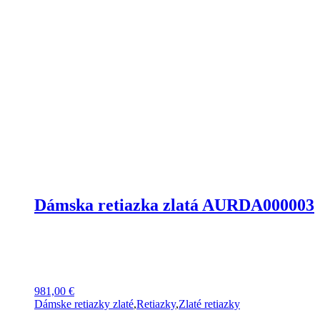
Dámska retiazka zlatá AURDA000003
981,00
€
Dámske retiazky zlaté
,
Retiazky
,
Zlaté retiazky