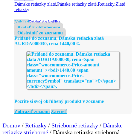
Dámske retiazky zlaté
,
Pánske retiazky zlaté
,
Retiazky
,
Zlaté
retiazky
Náhľad
Pridať do košíka
Pridať k obľúbeným
Odstrániť zo zoznamu
Pridané do zoznamu, Dámska retiazka zlatá
AURDA000030, cena
1440,00
€
.
Pozrite si svoj obľúbený produkt v zozname
Zobraziť zoznam
Zavrieť
Domov
/
Retiazky
/
Strieborné retiazky
/
Dámske
retiazky strieborné
/ Dámska retiazka strieborná