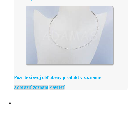
Pozrite si svoj obľúbený produkt v zozname
Zobraziť zoznam
Zavrieť