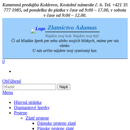
Preskočiť
Kamenná predajňa Kolárovo, Kostolné námestie č. 6. Tel. +421 35
na
777 1985, od pondelka do piatka v čase od 9:00 – 17.00, v sobotu
obsah
v čase od 9:00 – 12.00.
Zlatníctvo Adamas
Nájdite svoj lesk. Nájdite svoj štýl.
Či už hľadáte šperk pre seba alebo svojich blízkych, máme pre vás
všetko.
U nás určite nájdete svoj vysnívaný kus.
0
Obľúbené
Hľadať:
Menu
Hlavná stránka
Diamantové šperky
Prstene
Zlaté prstene
Dámske prstene zlaté
Pánske prstene zlaté