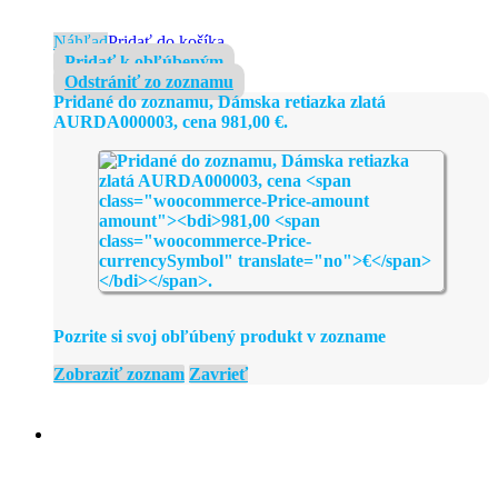
Náhľad
Pridať do košíka
Pridať k obľúbeným
Odstrániť zo zoznamu
Pridané do zoznamu, Dámska retiazka zlatá
AURDA000003, cena
981,00
€
.
Pozrite si svoj obľúbený produkt v zozname
Zobraziť zoznam
Zavrieť