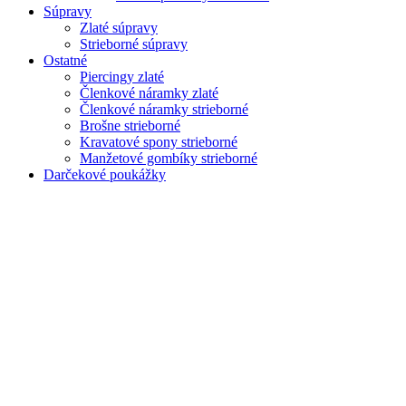
Súpravy
Zlaté súpravy
Strieborné súpravy
Ostatné
Piercingy zlaté
Členkové náramky zlaté
Členkové náramky strieborné
Brošne strieborné
Kravatové spony strieborné
Manžetové gombíky strieborné
Darčekové poukážky
Zoom