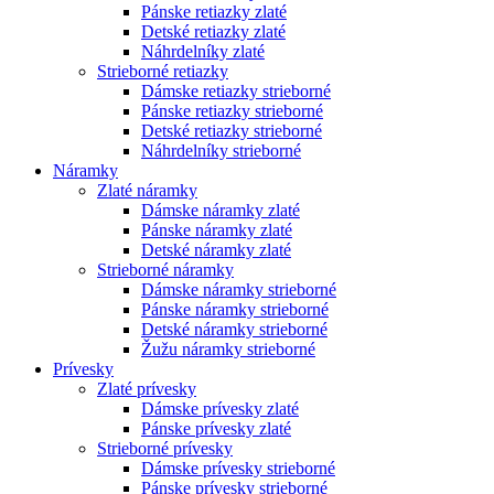
Pánske retiazky zlaté
Detské retiazky zlaté
Náhrdelníky zlaté
Strieborné retiazky
Dámske retiazky strieborné
Pánske retiazky strieborné
Detské retiazky strieborné
Náhrdelníky strieborné
Náramky
Zlaté náramky
Dámske náramky zlaté
Pánske náramky zlaté
Detské náramky zlaté
Strieborné náramky
Dámske náramky strieborné
Pánske náramky strieborné
Detské náramky strieborné
Žužu náramky strieborné
Prívesky
Zlaté prívesky
Dámske prívesky zlaté
Pánske prívesky zlaté
Strieborné prívesky
Dámske prívesky strieborné
Pánske prívesky strieborné