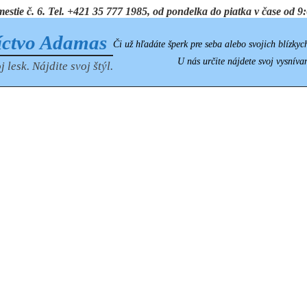
ie č. 6. Tel. +421 35 777 1985, od pondelka do piatka v čase od 9:0
íctvo Adamas
Či už hľadáte šperk pre seba alebo svojich blízkyc
U nás určite nájdete svoj vysníva
j lesk. Nájdite svoj štýl.