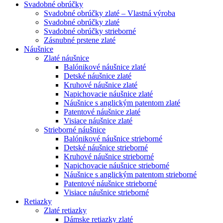
Svadobné obrúčky
Svadobné obrúčky zlaté – Vlastná výroba
Svadobné obrúčky zlaté
Svadobné obrúčky strieborné
Zásnubné prstene zlaté
Náušnice
Zlaté náušnice
Balónikové náušnice zlaté
Detské náušnice zlaté
Kruhové náušnice zlaté
Napichovacie náušnice zlaté
Náušnice s anglickým patentom zlaté
Patentové náušnice zlaté
Visiace náušnice zlaté
Strieborné náušnice
Balónikové náušnice strieborné
Detské náušnice strieborné
Kruhové náušnice strieborné
Napichovacie náušnice strieborné
Náušnice s anglickým patentom strieborné
Patentové náušnice strieborné
Visiace náušnice strieborné
Retiazky
Zlaté retiazky
Dámske retiazky zlaté