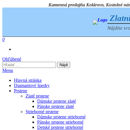
Preskočiť
Kamenná predajňa Kolárovo, Kostolné námest
na
obsah
Zlatn
Nájdite svo
0
Obľúbené
Hľadať:
Menu
Hlavná stránka
Diamantové šperky
Prstene
Zlaté prstene
Dámske prstene zlaté
Pánske prstene zlaté
Strieborné prstene
Dámske prstene strieborné
Pánske prstene strieborné
Detské prstene strieborné