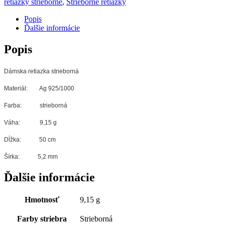
retiazky strieborné
,
Strieborné retiazky
Popis
Ďalšie informácie
Popis
Dámska retiazka strieborná
Materiál: Ag 925/1000
Farba: strieborná
Váha: 9,15 g
Dĺžka: 50 cm
Šírka: 5,2 mm
Ďalšie informácie
Hmotnosť
9,15 g
Farby striebra
Strieborná