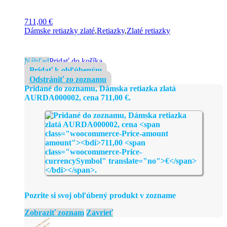
711,00
€
Dámske retiazky zlaté
,
Retiazky
,
Zlaté retiazky
Náhľad
Pridať do košíka
Pridať k obľúbeným
Odstrániť zo zoznamu
Pridané do zoznamu, Dámska retiazka zlatá
AURDA000002, cena
711,00
€
.
Pozrite si svoj obľúbený produkt v zozname
Zobraziť zoznam
Zavrieť