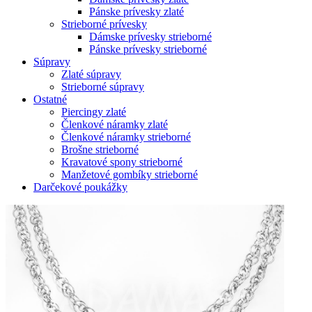
Pánske prívesky zlaté
Strieborné prívesky
Dámske prívesky strieborné
Pánske prívesky strieborné
Súpravy
Zlaté súpravy
Strieborné súpravy
Ostatné
Piercingy zlaté
Členkové náramky zlaté
Členkové náramky strieborné
Brošne strieborné
Kravatové spony strieborné
Manžetové gombíky strieborné
Darčekové poukážky
Zoom