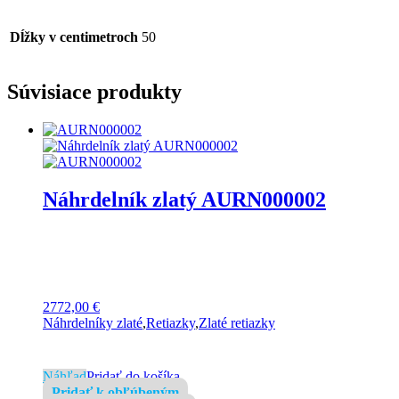
Dĺžky v centimetroch
50
Súvisiace produkty
Náhrdelník zlatý AURN000002
2772,00
€
Náhrdelníky zlaté
,
Retiazky
,
Zlaté retiazky
Náhľad
Pridať do košíka
Pridať k obľúbeným