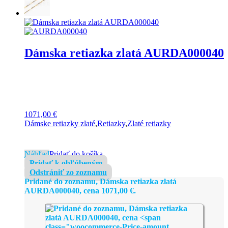
Dámska retiazka zlatá AURDA000040
1071,00
€
Dámske retiazky zlaté
,
Retiazky
,
Zlaté retiazky
Náhľad
Pridať do košíka
Pridať k obľúbeným
Odstrániť zo zoznamu
Pridané do zoznamu, Dámska retiazka zlatá
AURDA000040, cena
1071,00
€
.