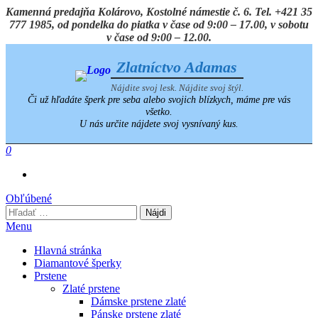
Preskočiť
Kamenná predajňa Kolárovo, Kostolné námestie č. 6. Tel. +421 35
na
777 1985, od pondelka do piatka v čase od 9:00 – 17.00, v sobotu
obsah
v čase od 9:00 – 12.00.
Zlatníctvo Adamas
Nájdite svoj lesk. Nájdite svoj štýl.
Či už hľadáte šperk pre seba alebo svojich blízkych, máme pre vás
všetko.
U nás určite nájdete svoj vysnívaný kus.
0
Obľúbené
Hľadať:
Menu
Hlavná stránka
Diamantové šperky
Prstene
Zlaté prstene
Dámske prstene zlaté
Pánske prstene zlaté