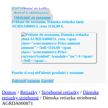
Náhľad
Pridať do košíka
Pridať k obľúbeným
Odstrániť zo zoznamu
Pridané do zoznamu, Dámska retiazka zlatá
AURDA000013, cena
1116,00
€
.
Pozrite si svoj obľúbený produkt v zozname
Zobraziť zoznam
Zavrieť
Domov
/
Retiazky
/
Strieborné retiazky
/
Dámske
retiazky strieborné
/ Dámska retiazka strieborná
AGRDA000871