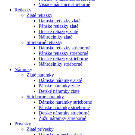
Visiace náušnice strieborné
Retiazky
Zlaté retiazky
Dámske retiazky zlaté
Pánske retiazky zlaté
Detské retiazky zlaté
Náhrdelníky zlaté
Strieborné retiazky
Dámske retiazky strieborné
Pánske retiazky strieborné
Detské retiazky strieborné
Náhrdelníky strieborné
Náramky
Zlaté náramky
Dámske náramky zlaté
Pánske náramky zlaté
Detské náramky zlaté
Strieborné náramky
Dámske náramky strieborné
Pánske náramky strieborné
Detské náramky strieborné
Žužu náramky strieborné
Prívesky
Zlaté prívesky
Dámske prívesky zlaté