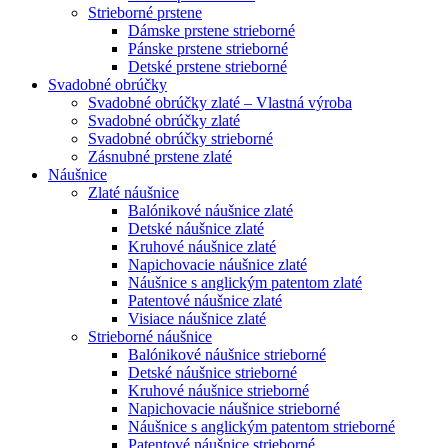
Strieborné prstene
Dámske prstene strieborné
Pánske prstene strieborné
Detské prstene strieborné
Svadobné obrúčky
Svadobné obrúčky zlaté – Vlastná výroba
Svadobné obrúčky zlaté
Svadobné obrúčky strieborné
Zásnubné prstene zlaté
Náušnice
Zlaté náušnice
Balónikové náušnice zlaté
Detské náušnice zlaté
Kruhové náušnice zlaté
Napichovacie náušnice zlaté
Náušnice s anglickým patentom zlaté
Patentové náušnice zlaté
Visiace náušnice zlaté
Strieborné náušnice
Balónikové náušnice strieborné
Detské náušnice strieborné
Kruhové náušnice strieborné
Napichovacie náušnice strieborné
Náušnice s anglickým patentom strieborné
Patentové náušnice strieborné