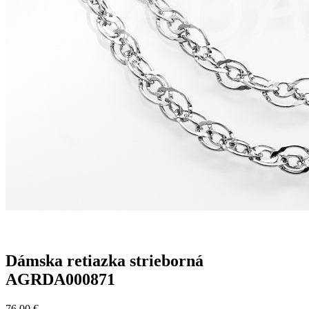
Dámska retiazka strieborná
AGRDA000871
76,00
€