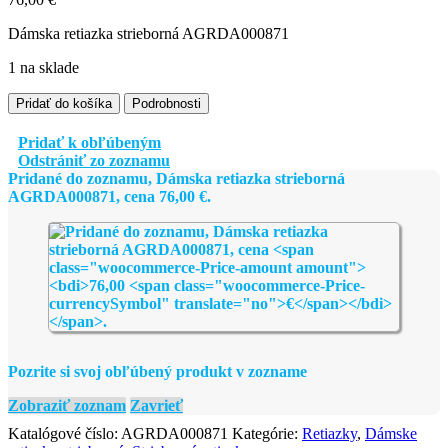
Dámska retiazka strieborná AGRDA000871
1 na sklade
množstvo
Pridať do košíka
Podrobnosti
Dámska
retiazka
Pridať k obľúbeným
strieborná
Odstrániť zo zoznamu
AGRDA000871
Pridané do zoznamu, Dámska retiazka strieborná
AGRDA000871, cena
76,00
€
.
Pozrite si svoj obľúbený produkt v zozname
Zobraziť zoznam
Zavrieť
Katalógové číslo:
AGRDA000871
Kategórie:
Retiazky
,
Dámske