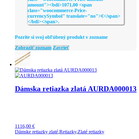
Pozrite si svoj obľúbený produkt v zozname
Zobraziť zoznam
Zavrieť
Dámska retiazka zlatá AURDA000013
1116,00
€
Dámske retiazky zlaté
,
Retiazky
,
Zlaté retiazky