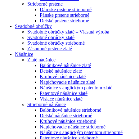
Strieborné prstene
Dámske prstene strieborné
Pánske prstene strieborné
Detské prstene strieborné
Svadobné obrúčky
Svadobné obrúčky zlaté – Vlastná výroba
Svadobné obrúčky zlaté
Svadobné obrúčky strieborné
Zásnubné prstene zlaté
Náušnice
Zlaté náušnice
Balónikové náušnice zlaté
Detské náušnice zlaté
Kruhové náušnice zlaté
Napichovacie náušnice zlaté
Náušnice s anglickým patentom zlaté
Patentové náušnice zlaté
Visiace náušnice zlaté
Strieborné náušnice
Balónikové náušnice strieborné
Detské náušnice strieborné
Kruhové náušnice strieborné
Napichovacie náušnice strieborné
Náušnice s anglickým patentom strieborné
Patentové náušnice strieborné