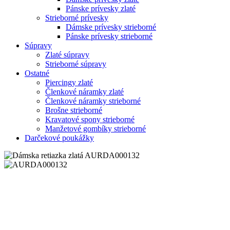
Pánske prívesky zlaté
Strieborné prívesky
Dámske prívesky strieborné
Pánske prívesky strieborné
Súpravy
Zlaté súpravy
Strieborné súpravy
Ostatné
Piercingy zlaté
Členkové náramky zlaté
Členkové náramky strieborné
Brošne strieborné
Kravatové spony strieborné
Manžetové gombíky strieborné
Darčekové poukážky
Zoom