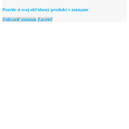
Pozrite si svoj obľúbený produkt v zozname
Zobraziť zoznam
Zavrieť