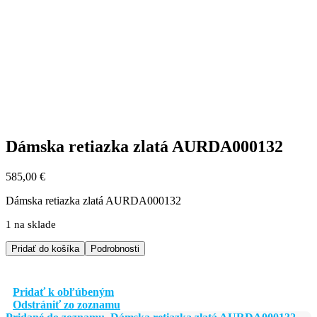
Dámska retiazka zlatá AURDA000132
585,00
€
Dámska retiazka zlatá AURDA000132
1 na sklade
množstvo
Pridať do košíka
Podrobnosti
Dámska
retiazka
zlatá
Pridať k obľúbeným
AURDA000132
Odstrániť zo zoznamu