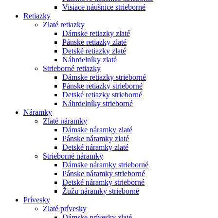
Visiace náušnice strieborné
Retiazky
Zlaté retiazky
Dámske retiazky zlaté
Pánske retiazky zlaté
Detské retiazky zlaté
Náhrdelníky zlaté
Strieborné retiazky
Dámske retiazky strieborné
Pánske retiazky strieborné
Detské retiazky strieborné
Náhrdelníky strieborné
Náramky
Zlaté náramky
Dámske náramky zlaté
Pánske náramky zlaté
Detské náramky zlaté
Strieborné náramky
Dámske náramky strieborné
Pánske náramky strieborné
Detské náramky strieborné
Žužu náramky strieborné
Prívesky
Zlaté prívesky
Dámske prívesky zlaté