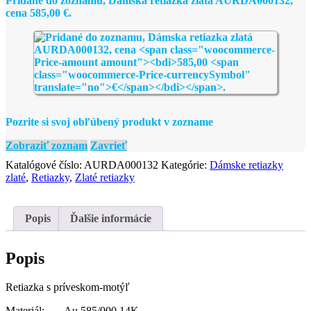
Pridané do zoznamu, Dámska retiazka zlatá AURDA000132,
cena
585,00
€
.
Pozrite si svoj obľúbený produkt v zozname
Zobraziť zoznam
Zavrieť
Katalógové číslo:
AURDA000132
Kategórie:
Dámske retiazky
zlaté
,
Retiazky
,
Zlaté retiazky
Popis
Ďalšie informácie
Popis
Retiazka s príveskom-motýľ
Materiál: Au 585/000 14K