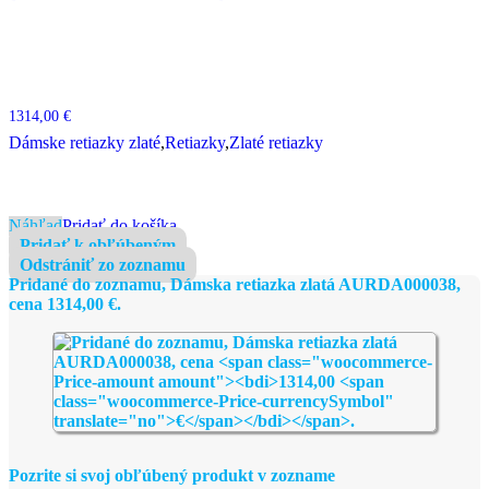
1314,00
€
Dámske retiazky zlaté
,
Retiazky
,
Zlaté retiazky
Náhľad
Pridať do košíka
Pridať k obľúbeným
Odstrániť zo zoznamu
Pridané do zoznamu, Dámska retiazka zlatá AURDA000038,
cena
1314,00
€
.
Pozrite si svoj obľúbený produkt v zozname