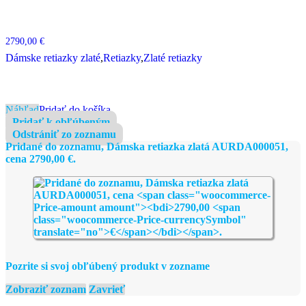
2790,00
€
Dámske retiazky zlaté
,
Retiazky
,
Zlaté retiazky
Náhľad
Pridať do košíka
Pridať k obľúbeným
Odstrániť zo zoznamu
Pridané do zoznamu, Dámska retiazka zlatá AURDA000051,
cena
2790,00
€
.
Pozrite si svoj obľúbený produkt v zozname
Zobraziť zoznam
Zavrieť