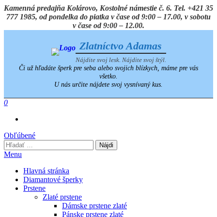
Preskočiť
Kamenná predajňa Kolárovo, Kostolné námestie č. 6. Tel. +421 35
na
777 1985, od pondelka do piatka v čase od 9:00 – 17.00, v sobotu
obsah
v čase od 9:00 – 12.00.
Zlatníctvo Adamas
Nájdite svoj lesk. Nájdite svoj štýl.
Či už hľadáte šperk pre seba alebo svojich blízkych, máme pre vás
všetko.
U nás určite nájdete svoj vysnívaný kus.
0
Obľúbené
Hľadať:
Menu
Hlavná stránka
Diamantové šperky
Prstene
Zlaté prstene
Dámske prstene zlaté
Pánske prstene zlaté