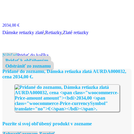
2034,00
€
Dámske retiazky zlaté
,
Retiazky
,
Zlaté retiazky
Náhľad
Pridať do košíka
Pridať k obľúbeným
Odstrániť zo zoznamu
Pridané do zoznamu, Dámska retiazka zlatá AURDA000032,
cena
2034,00
€
.
Pozrite si svoj obľúbený produkt v zozname
Zobraziť zoznam
Zavrieť