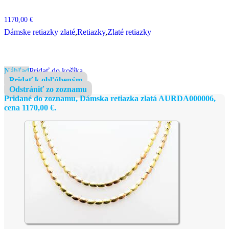
1170,00
€
Dámske retiazky zlaté
,
Retiazky
,
Zlaté retiazky
Náhľad
Pridať do košíka
Pridať k obľúbeným
Odstrániť zo zoznamu
Pridané do zoznamu, Dámska retiazka zlatá AURDA000006,
cena
1170,00
€
.