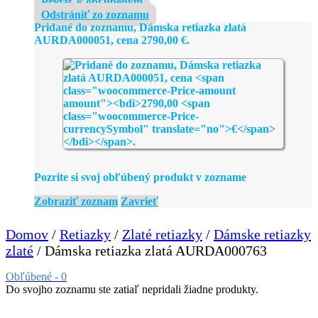
Pridať k obľúbeným
Odstrániť zo zoznamu
Pridané do zoznamu, Dámska retiazka zlatá
AURDA000051, cena
2790,00
€
.
Pozrite si svoj obľúbený produkt v zozname
Zobraziť zoznam
Zavrieť
Domov
/
Retiazky
/
Zlaté retiazky
/
Dámske retiazky
zlaté
/ Dámska retiazka zlatá AURDA000763
Obľúbené -
0
Do svojho zoznamu ste zatiaľ nepridali žiadne produkty.