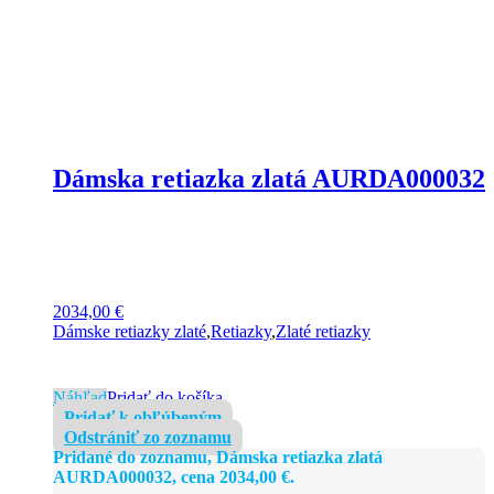
Dámska retiazka zlatá AURDA000032
2034,00
€
Dámske retiazky zlaté
,
Retiazky
,
Zlaté retiazky
Náhľad
Pridať do košíka
Pridať k obľúbeným
Odstrániť zo zoznamu
Pridané do zoznamu, Dámska retiazka zlatá
AURDA000032, cena
2034,00
€
.