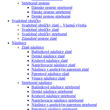
Strieborné prstene
Dámske prstene strieborné
Pánske prstene strieborné
Detské prstene strieborné
Svadobné obrúčky
Svadobné obrúčky zlaté – Vlastná výroba
Svadobné obrúčky zlaté
Svadobné obrúčky strieborné
Zásnubné prstene zlaté
Náušnice
Zlaté náušnice
Balónikové náušnice zlaté
Detské náušnice zlaté
Kruhové náušnice zlaté
Napichovacie náušnice zlaté
Náušnice s anglickým patentom zlaté
Patentové náušnice zlaté
Visiace náušnice zlaté
Strieborné náušnice
Balónikové náušnice strieborné
Detské náušnice strieborné
Kruhové náušnice strieborné
Napichovacie náušnice strieborné
Náušnice s anglickým patentom strieborné
Patentové náušnice strieborné