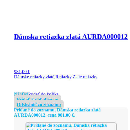
Dámska retiazka zlatá AURDA000012
981,00
€
Dámske retiazky zlaté
,
Retiazky
,
Zlaté retiazky
Náhľad
Pridať do košíka
Pridať k obľúbeným
Odstrániť zo zoznamu
Pridané do zoznamu, Dámska retiazka zlatá
AURDA000012, cena
981,00
€
.