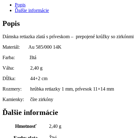
Popis
Ďalšie informácie
Popis
Dámska retiazka zlatá s príveskom – prepojené krúžky so zirkónmi
Materiál: Au 585/000 14K
Farba: žltá
Váha: 2,40 g
Dĺžka: 44+2 cm
Rozmery: hrúbka retiazky 1 mm, prívesok 11×14 mm
Kamienky: číre zirkóny
Ďalšie informácie
Hmotnosť
2,40 g
Farby zlata
Žlté