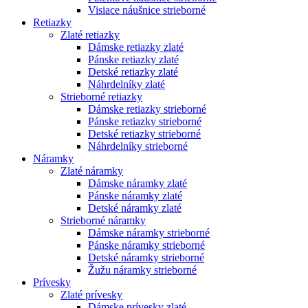
Visiace náušnice strieborné
Retiazky
Zlaté retiazky
Dámske retiazky zlaté
Pánske retiazky zlaté
Detské retiazky zlaté
Náhrdelníky zlaté
Strieborné retiazky
Dámske retiazky strieborné
Pánske retiazky strieborné
Detské retiazky strieborné
Náhrdelníky strieborné
Náramky
Zlaté náramky
Dámske náramky zlaté
Pánske náramky zlaté
Detské náramky zlaté
Strieborné náramky
Dámske náramky strieborné
Pánske náramky strieborné
Detské náramky strieborné
Žužu náramky strieborné
Prívesky
Zlaté prívesky
Dámske prívesky zlaté