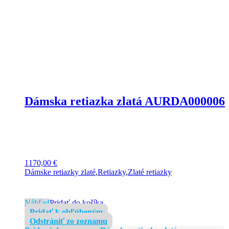
Dámska retiazka zlatá AURDA000006
1170,00
€
Dámske retiazky zlaté
,
Retiazky
,
Zlaté retiazky
Náhľad
Pridať do košíka
Pridať k obľúbeným
Odstrániť zo zoznamu