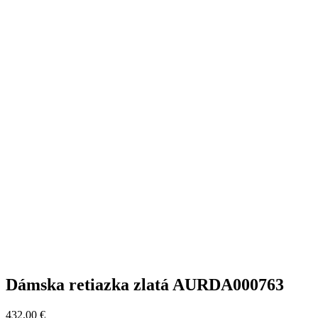
Dámska retiazka zlatá AURDA000763
432,00
€