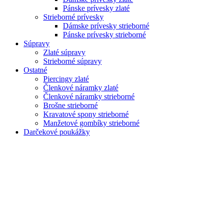
Pánske prívesky zlaté
Strieborné prívesky
Dámske prívesky strieborné
Pánske prívesky strieborné
Súpravy
Zlaté súpravy
Strieborné súpravy
Ostatné
Piercingy zlaté
Členkové náramky zlaté
Členkové náramky strieborné
Brošne strieborné
Kravatové spony strieborné
Manžetové gombíky strieborné
Darčekové poukážky
Zoom