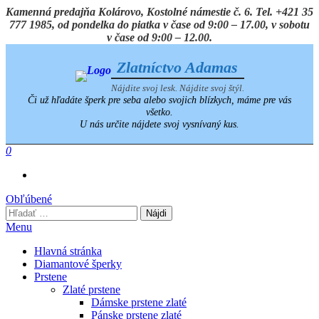
Preskočiť
Kamenná predajňa Kolárovo, Kostolné námestie č. 6. Tel. +421 35
na
777 1985, od pondelka do piatka v čase od 9:00 – 17.00, v sobotu
obsah
v čase od 9:00 – 12.00.
Zlatníctvo Adamas
Nájdite svoj lesk. Nájdite svoj štýl.
Či už hľadáte šperk pre seba alebo svojich blízkych, máme pre vás
všetko.
U nás určite nájdete svoj vysnívaný kus.
0
Obľúbené
Hľadať:
Menu
Hlavná stránka
Diamantové šperky
Prstene
Zlaté prstene
Dámske prstene zlaté
Pánske prstene zlaté