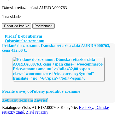
Dámska retiazka zlatá AURDA000763
1 na sklade
množstvo
Pridať do košíka
Podrobnosti
Dámska
retiazka
Pridať k obľúbeným
zlatá
Odstrániť zo zoznamu
AURDA000763
Pridané do zoznamu, Dámska retiazka zlatá AURDA000763,
cena
432,00
€
.
Pozrite si svoj obľúbený produkt v zozname
Zobraziť zoznam
Zavrieť
Katalógové číslo:
AURDA000763
Kategórie:
Retiazky
,
Dámske
retiazky zlaté
,
Zlaté retiazky