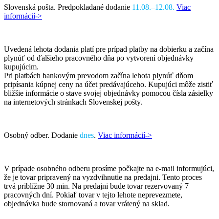
Slovenská pošta. Predpokladané dodanie
11.08.–12.08.
Viac
informácií->
Uvedená lehota dodania platí pre prípad platby na dobierku a začína
plynúť od ďalšieho pracovného dňa po vytvorení objednávky
kupujúcim.
Pri platbách bankovým prevodom začína lehota plynúť dňom
pripísania kúpnej ceny na účet predávajúceho. Kupujúci môže zistiť
bližšie informácie o stave svojej objednávky pomocou čísla zásielky
na internetových stránkach Slovenskej pošty.
Osobný odber. Dodanie
dnes
.
Viac informácií->
V prípade osobného odberu prosíme počkajte na e-mail informujúci,
že je tovar pripravený na vyzdvihnutie na predajni. Tento proces
trvá priblížne 30 min. Na predajni bude tovar rezervovaný 7
pracovných dní. Pokiaľ tovar v tejto lehote neprevezmete,
objednávka bude stornovaná a tovar vrátený na sklad.