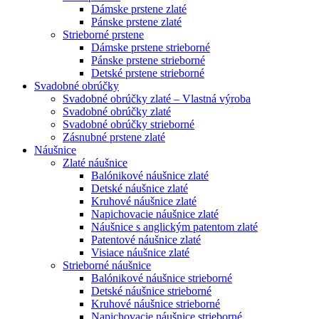
Dámske prstene zlaté
Pánske prstene zlaté
Strieborné prstene
Dámske prstene strieborné
Pánske prstene strieborné
Detské prstene strieborné
Svadobné obrúčky
Svadobné obrúčky zlaté – Vlastná výroba
Svadobné obrúčky zlaté
Svadobné obrúčky strieborné
Zásnubné prstene zlaté
Náušnice
Zlaté náušnice
Balónikové náušnice zlaté
Detské náušnice zlaté
Kruhové náušnice zlaté
Napichovacie náušnice zlaté
Náušnice s anglickým patentom zlaté
Patentové náušnice zlaté
Visiace náušnice zlaté
Strieborné náušnice
Balónikové náušnice strieborné
Detské náušnice strieborné
Kruhové náušnice strieborné
Napichovacie náušnice strieborné