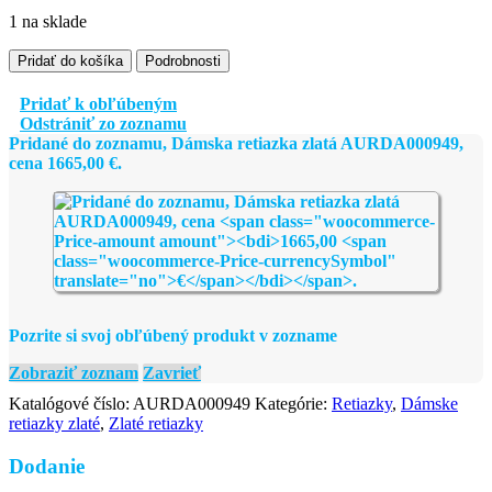
1 na sklade
množstvo
Pridať do košíka
Podrobnosti
Dámska
retiazka
Pridať k obľúbeným
zlatá
Odstrániť zo zoznamu
AURDA000949
Pridané do zoznamu, Dámska retiazka zlatá AURDA000949,
cena
1665,00
€
.
Pozrite si svoj obľúbený produkt v zozname
Zobraziť zoznam
Zavrieť
Katalógové číslo:
AURDA000949
Kategórie:
Retiazky
,
Dámske
retiazky zlaté
,
Zlaté retiazky
Dodanie