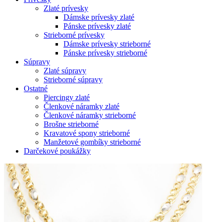
Zlaté prívesky
Dámske prívesky zlaté
Pánske prívesky zlaté
Strieborné prívesky
Dámske prívesky strieborné
Pánske prívesky strieborné
Súpravy
Zlaté súpravy
Strieborné súpravy
Ostatné
Piercingy zlaté
Členkové náramky zlaté
Členkové náramky strieborné
Brošne strieborné
Kravatové spony strieborné
Manžetové gombíky strieborné
Darčekové poukážky
Zoom