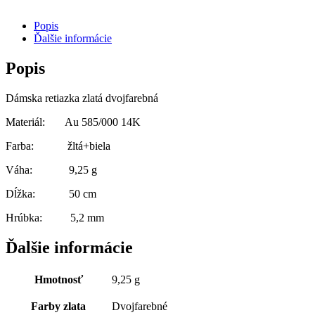
Popis
Ďalšie informácie
Popis
Dámska retiazka zlatá dvojfarebná
Materiál: Au 585/000 14K
Farba: žltá+biela
Váha: 9,25 g
Dĺžka: 50 cm
Hrúbka: 5,2 mm
Ďalšie informácie
Hmotnosť
9,25 g
Farby zlata
Dvojfarebné