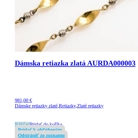
Dámska retiazka zlatá AURDA000003
981,00
€
Dámske retiazky zlaté
,
Retiazky
,
Zlaté retiazky
Náhľad
Pridať do košíka
Pridať k obľúbeným
Odstrániť zo zoznamu