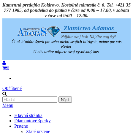
Preskočiť
Kamenná predajňa Kolárovo, Kostolné námestie č. 6. Tel. +421 35
na
777 1985, od pondelka do piatka v čase od 9:00 – 17.00, v sobotu
obsah
v čase od 9:00 – 12.00.
Zlatníctvo Adamas
Nájdite svoj lesk. Nájdite svoj štýl.
Či už hľadáte šperk pre seba alebo svojich blízkych, máme pre vás
všetko.
U nás určite nájdete svoj vysnívaný kus.
0
Obľúbené
Hľadať:
Menu
Hlavná stránka
Diamantové šperky
Prstene
Zlaté prstene