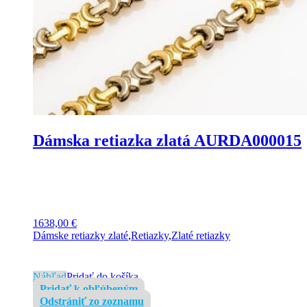
Dámska retiazka zlatá AURDA000015
1638,00
€
Dámske retiazky zlaté
,
Retiazky
,
Zlaté retiazky
Náhľad
Pridať do košíka
Pridať k obľúbeným
Odstrániť zo zoznamu