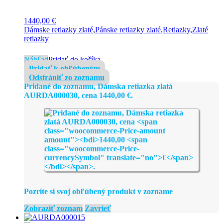
1440,00
€
Dámske retiazky zlaté
,
Pánske retiazky zlaté
,
Retiazky
,
Zlaté
retiazky
Náhľad
Pridať do košíka
Pridať k obľúbeným
Odstrániť zo zoznamu
Pridané do zoznamu, Dámska retiazka zlatá
AURDA000030, cena
1440,00
€
.
Pozrite si svoj obľúbený produkt v zozname
Zobraziť zoznam
Zavrieť