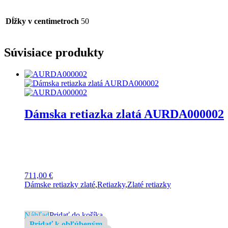
Dĺžky v centimetroch
50
Súvisiace produkty
Dámska retiazka zlatá AURDA000002
711,00
€
Dámske retiazky zlaté
,
Retiazky
,
Zlaté retiazky
Náhľad
Pridať do košíka
Pridať k obľúbeným