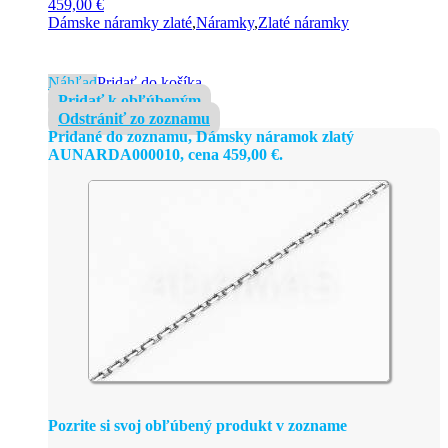
459,00
€
Dámske náramky zlaté
,
Náramky
,
Zlaté náramky
Náhľad
Pridať do košíka
Pridať k obľúbeným
Odstrániť zo zoznamu
Pridané do zoznamu, Dámsky náramok zlatý
AUNARDA000010, cena
459,00
€
.
Pozrite si svoj obľúbený produkt v zozname