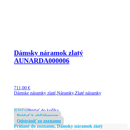
Dámsky náramok zlatý
AUNARDA000006
711,00
€
Dámske náramky zlaté
,
Náramky
,
Zlaté náramky
Náhľad
Pridať do košíka
Pridať k obľúbeným
Odstrániť zo zoznamu
Pridané do zoznamu, Dámsky náramok zlatý