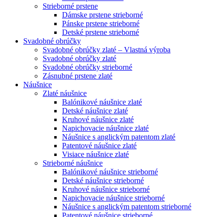
Strieborné prstene
Dámske prstene strieborné
Pánske prstene strieborné
Detské prstene strieborné
Svadobné obrúčky
Svadobné obrúčky zlaté – Vlastná výroba
Svadobné obrúčky zlaté
Svadobné obrúčky strieborné
Zásnubné prstene zlaté
Náušnice
Zlaté náušnice
Balónikové náušnice zlaté
Detské náušnice zlaté
Kruhové náušnice zlaté
Napichovacie náušnice zlaté
Náušnice s anglickým patentom zlaté
Patentové náušnice zlaté
Visiace náušnice zlaté
Strieborné náušnice
Balónikové náušnice strieborné
Detské náušnice strieborné
Kruhové náušnice strieborné
Napichovacie náušnice strieborné
Náušnice s anglickým patentom strieborné
Patentové náušnice strieborné