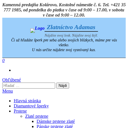
Preskočiť
Kamenná predajňa Kolárovo, Kostolné námestie č. 6. Tel. +421 35
na
777 1985, od pondelka do piatka v čase od 9:00 – 17.00, v sobotu
obsah
v čase od 9:00 – 12.00.
Zlatníctvo Adamas
Nájdite svoj lesk. Nájdite svoj štýl.
Či už hľadáte šperk pre seba alebo svojich blízkych, máme pre vás
všetko.
U nás určite nájdete svoj vysnívaný kus.
0
Obľúbené
Hľadať:
Menu
Hlavná stránka
Diamantové šperky
Prstene
Zlaté prstene
Dámske prstene zlaté
Pánske prstene zlaté