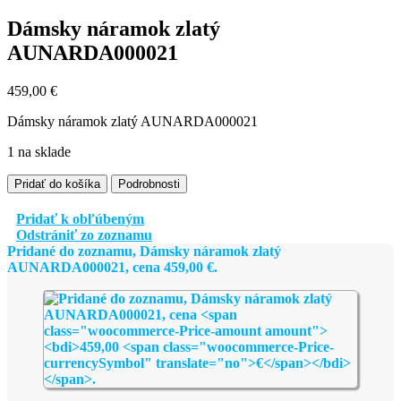
Dámsky náramok zlatý
AUNARDA000021
459,00
€
Dámsky náramok zlatý AUNARDA000021
1 na sklade
množstvo
Pridať do košíka
Podrobnosti
Dámsky
náramok
Pridať k obľúbeným
zlatý
Odstrániť zo zoznamu
AUNARDA000021
Pridané do zoznamu, Dámsky náramok zlatý
AUNARDA000021, cena
459,00
€
.