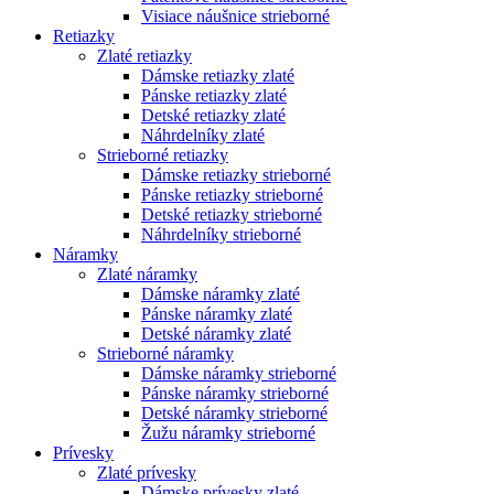
Visiace náušnice strieborné
Retiazky
Zlaté retiazky
Dámske retiazky zlaté
Pánske retiazky zlaté
Detské retiazky zlaté
Náhrdelníky zlaté
Strieborné retiazky
Dámske retiazky strieborné
Pánske retiazky strieborné
Detské retiazky strieborné
Náhrdelníky strieborné
Náramky
Zlaté náramky
Dámske náramky zlaté
Pánske náramky zlaté
Detské náramky zlaté
Strieborné náramky
Dámske náramky strieborné
Pánske náramky strieborné
Detské náramky strieborné
Žužu náramky strieborné
Prívesky
Zlaté prívesky
Dámske prívesky zlaté