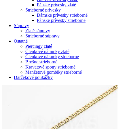
Pánske prívesky zlaté
Strieborné prívesky
Dámske prívesky strieborné
Pánske prívesky strieborné
Súpravy
Zlaté súpravy
Strieborné súpravy
Ostatné
Piercingy zlaté
Členkové náramky zlaté
Členkové náramky strieborné
Brošne strieborné
Kravatové spony strieborné
Manžetové gombíky strieborné
Darčekové poukážky
Zoom