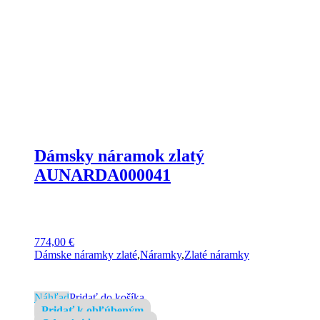
Dámsky náramok zlatý
AUNARDA000041
774,00
€
Dámske náramky zlaté
,
Náramky
,
Zlaté náramky
Náhľad
Pridať do košíka
Pridať k obľúbeným