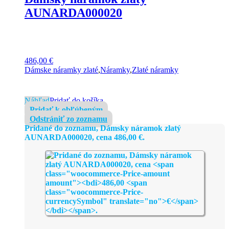
AUNARDA000020
486,00
€
Dámske náramky zlaté
,
Náramky
,
Zlaté náramky
Náhľad
Pridať do košíka
Pridať k obľúbeným
Odstrániť zo zoznamu
Pridané do zoznamu, Dámsky náramok zlatý
AUNARDA000020, cena
486,00
€
.