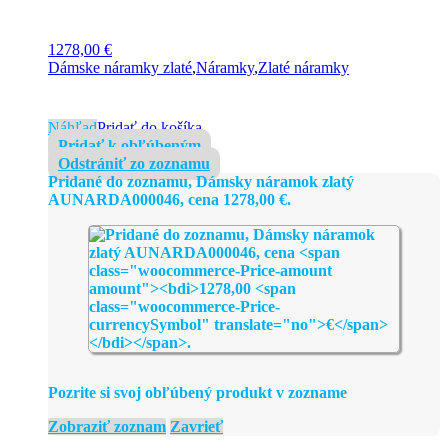
1278,00
€
Dámske náramky zlaté
,
Náramky
,
Zlaté náramky
Náhľad
Pridať do košíka
Pridať k obľúbeným
Odstrániť zo zoznamu
Pridané do zoznamu, Dámsky náramok zlatý
AUNARDA000046, cena
1278,00
€
.
Pozrite si svoj obľúbený produkt v zozname
Zobraziť zoznam
Zavrieť