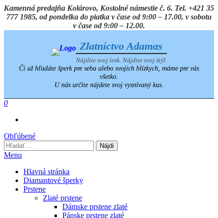
Preskočiť
Kamenná predajňa Kolárovo, Kostolné námestie č. 6. Tel. +421 35
na
777 1985, od pondelka do piatka v čase od 9:00 – 17.00, v sobotu
obsah
v čase od 9:00 – 12.00.
Zlatníctvo Adamas
Nájdite svoj lesk. Nájdite svoj štýl.
Či už hľadáte šperk pre seba alebo svojich blízkych, máme pre vás
všetko.
U nás určite nájdete svoj vysnívaný kus.
0
Obľúbené
Hľadať:
Menu
Hlavná stránka
Diamantové šperky
Prstene
Zlaté prstene
Dámske prstene zlaté
Pánske prstene zlaté