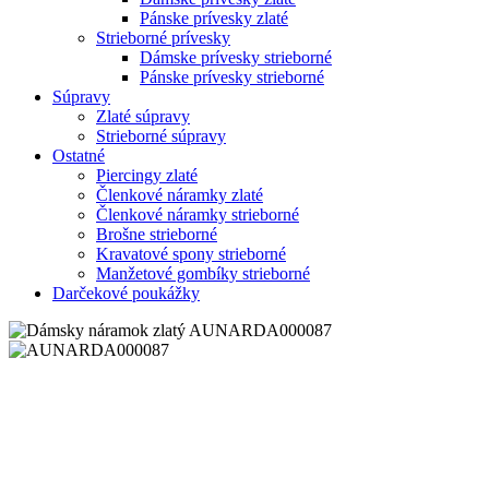
Pánske prívesky zlaté
Strieborné prívesky
Dámske prívesky strieborné
Pánske prívesky strieborné
Súpravy
Zlaté súpravy
Strieborné súpravy
Ostatné
Piercingy zlaté
Členkové náramky zlaté
Členkové náramky strieborné
Brošne strieborné
Kravatové spony strieborné
Manžetové gombíky strieborné
Darčekové poukážky
Zoom