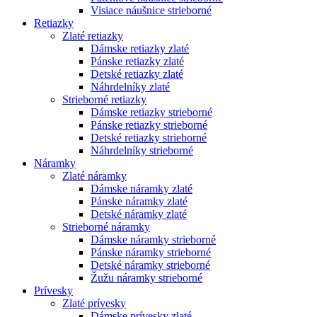
Visiace náušnice strieborné
Retiazky
Zlaté retiazky
Dámske retiazky zlaté
Pánske retiazky zlaté
Detské retiazky zlaté
Náhrdelníky zlaté
Strieborné retiazky
Dámske retiazky strieborné
Pánske retiazky strieborné
Detské retiazky strieborné
Náhrdelníky strieborné
Náramky
Zlaté náramky
Dámske náramky zlaté
Pánske náramky zlaté
Detské náramky zlaté
Strieborné náramky
Dámske náramky strieborné
Pánske náramky strieborné
Detské náramky strieborné
Žužu náramky strieborné
Prívesky
Zlaté prívesky
Dámske prívesky zlaté