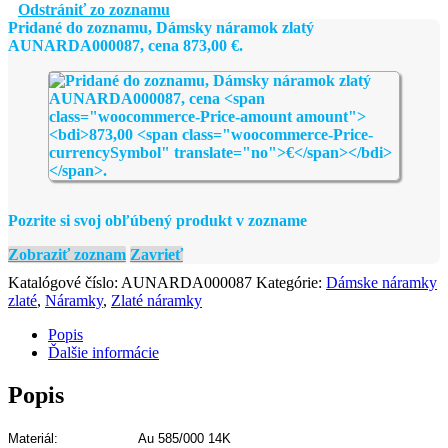
zlatý
Odstrániť zo zoznamu
AUNARDA000087
Pridané do zoznamu, Dámsky náramok zlatý
AUNARDA000087, cena
873,00
€
.
Pozrite si svoj obľúbený produkt v zozname
Zobraziť zoznam
Zavrieť
Katalógové číslo:
AUNARDA000087
Kategórie:
Dámske náramky
zlaté
,
Náramky
,
Zlaté náramky
Popis
Ďalšie informácie
Popis
Materiál: Au 585/000 14K