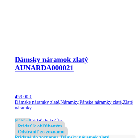
Dámsky náramok zlatý
AUNARDA000021
459,00
€
Dámske náramky zlaté
,
Náramky
,
Pánske náramky zlaté
,
Zlaté
náramky
Náhľad
Pridať do košíka
Pridať k obľúbeným
Odstrániť zo zoznamu
Pridané do zoznamu, Dámsky náramok zlatý