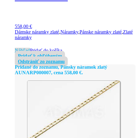
558,00
€
Dámske náramky zlaté
,
Náramky
,
Pánske náramky zlaté
,
Zlaté
náramky
Náhľad
Pridať do košíka
Pridať k obľúbeným
Odstrániť zo zoznamu
Pridané do zoznamu, Pánsky náramok zlatý
AUNARP000007, cena
558,00
€
.