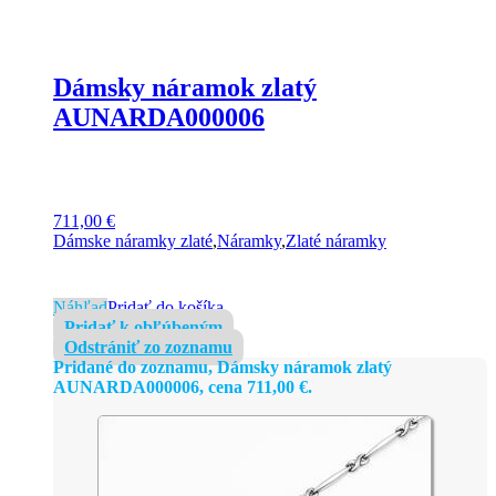
Dámsky náramok zlatý
AUNARDA000006
711,00
€
Dámske náramky zlaté
,
Náramky
,
Zlaté náramky
Náhľad
Pridať do košíka
Pridať k obľúbeným
Odstrániť zo zoznamu
Pridané do zoznamu, Dámsky náramok zlatý
AUNARDA000006, cena
711,00
€
.