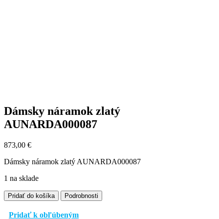
Dámsky náramok zlatý
AUNARDA000087
873,00
€
Dámsky náramok zlatý AUNARDA000087
1 na sklade
množstvo
Pridať do košíka
Podrobnosti
Dámsky
náramok
Pridať k obľúbeným