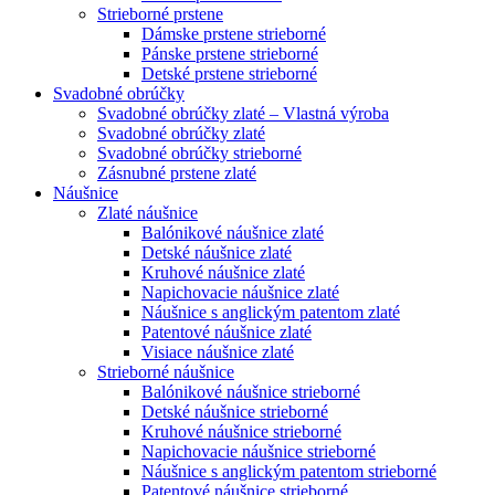
Strieborné prstene
Dámske prstene strieborné
Pánske prstene strieborné
Detské prstene strieborné
Svadobné obrúčky
Svadobné obrúčky zlaté – Vlastná výroba
Svadobné obrúčky zlaté
Svadobné obrúčky strieborné
Zásnubné prstene zlaté
Náušnice
Zlaté náušnice
Balónikové náušnice zlaté
Detské náušnice zlaté
Kruhové náušnice zlaté
Napichovacie náušnice zlaté
Náušnice s anglickým patentom zlaté
Patentové náušnice zlaté
Visiace náušnice zlaté
Strieborné náušnice
Balónikové náušnice strieborné
Detské náušnice strieborné
Kruhové náušnice strieborné
Napichovacie náušnice strieborné
Náušnice s anglickým patentom strieborné
Patentové náušnice strieborné