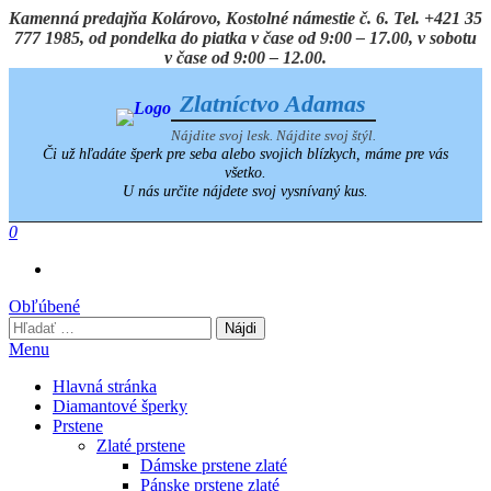
Preskočiť
Kamenná predajňa Kolárovo, Kostolné námestie č. 6. Tel. +421 35
na
777 1985, od pondelka do piatka v čase od 9:00 – 17.00, v sobotu
obsah
v čase od 9:00 – 12.00.
Zlatníctvo Adamas
Nájdite svoj lesk. Nájdite svoj štýl.
Či už hľadáte šperk pre seba alebo svojich blízkych, máme pre vás
všetko.
U nás určite nájdete svoj vysnívaný kus.
0
Obľúbené
Hľadať:
Menu
Hlavná stránka
Diamantové šperky
Prstene
Zlaté prstene
Dámske prstene zlaté
Pánske prstene zlaté