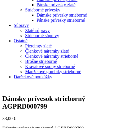
Pánske prívesky zlaté
Strieborné prívesky
Dámske prívesky strieborné
Pánske prívesky strieborné
Súpravy
Zlaté súpravy
Strieborné súpravy
Ostatné
Piercingy zlaté
Členkové náramky zlaté
Členkové náramky strieborné
Brošne strieborné
Kravatové spony strieborné
Manžetové gombíky strieborné
Darčekové poukážky
Zoom
Dámsky prívesok strieborný
AGPRD000799
33,00
€