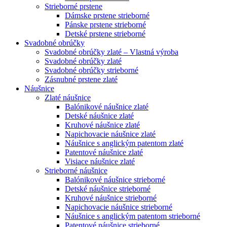
Strieborné prstene
Dámske prstene strieborné
Pánske prstene strieborné
Detské prstene strieborné
Svadobné obrúčky
Svadobné obrúčky zlaté – Vlastná výroba
Svadobné obrúčky zlaté
Svadobné obrúčky strieborné
Zásnubné prstene zlaté
Náušnice
Zlaté náušnice
Balónikové náušnice zlaté
Detské náušnice zlaté
Kruhové náušnice zlaté
Napichovacie náušnice zlaté
Náušnice s anglickým patentom zlaté
Patentové náušnice zlaté
Visiace náušnice zlaté
Strieborné náušnice
Balónikové náušnice strieborné
Detské náušnice strieborné
Kruhové náušnice strieborné
Napichovacie náušnice strieborné
Náušnice s anglickým patentom strieborné
Patentové náušnice strieborné