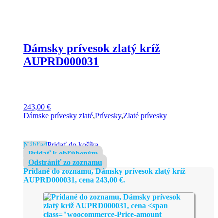
Dámsky prívesok zlatý kríž
AUPRD000031
243,00
€
Dámske prívesky zlaté
,
Prívesky
,
Zlaté prívesky
Náhľad
Pridať do košíka
Pridať k obľúbeným
Odstrániť zo zoznamu
Pridané do zoznamu, Dámsky prívesok zlatý kríž
AUPRD000031, cena
243,00
€
.