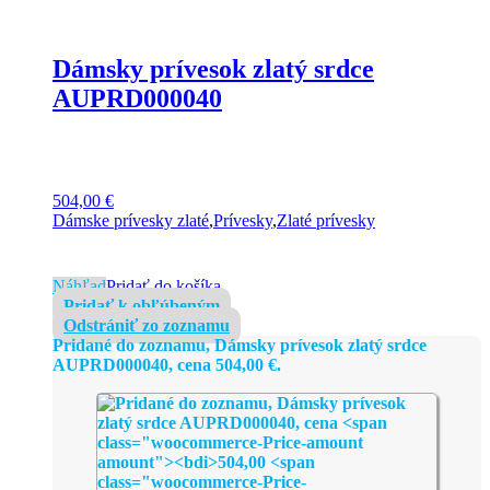
Dámsky prívesok zlatý srdce
AUPRD000040
504,00
€
Dámske prívesky zlaté
,
Prívesky
,
Zlaté prívesky
Náhľad
Pridať do košíka
Pridať k obľúbeným
Odstrániť zo zoznamu
Pridané do zoznamu, Dámsky prívesok zlatý srdce
AUPRD000040, cena
504,00
€
.