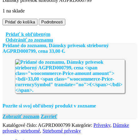
Dámsky prívesok strieborný AGPRD000799
1 na sklade
množstvo
Pridať do košíka
Podrobnosti
Dámsky
prívesok
Pridať k obľúbeným
strieborný
Odstrániť zo zoznamu
AGPRD000799
Pridané do zoznamu, Dámsky prívesok strieborný
AGPRD000799, cena
33,00
€
.
Pozrite si svoj obľúbený produkt v zozname
Zobraziť zoznam
Zavrieť
Katalógové číslo:
AGPRD000799
Kategórie:
Prívesky
,
Dámske
prívesky strieborné
,
Strieborné prívesky