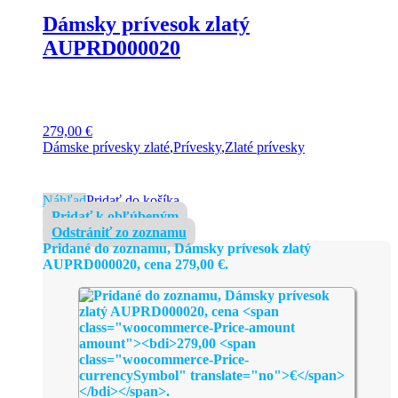
Dámsky prívesok zlatý
AUPRD000020
279,00
€
Dámske prívesky zlaté
,
Prívesky
,
Zlaté prívesky
Náhľad
Pridať do košíka
Pridať k obľúbeným
Odstrániť zo zoznamu
Pridané do zoznamu, Dámsky prívesok zlatý
AUPRD000020, cena
279,00
€
.