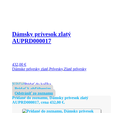
Dámsky prívesok zlatý
AUPRD000017
432,00
€
Dámske prívesky zlaté
,
Prívesky
,
Zlaté prívesky
Náhľad
Pridať do košíka
Pridať k obľúbeným
Odstrániť zo zoznamu
Pridané do zoznamu, Dámsky prívesok zlatý
AUPRD000017, cena
432,00
€
.