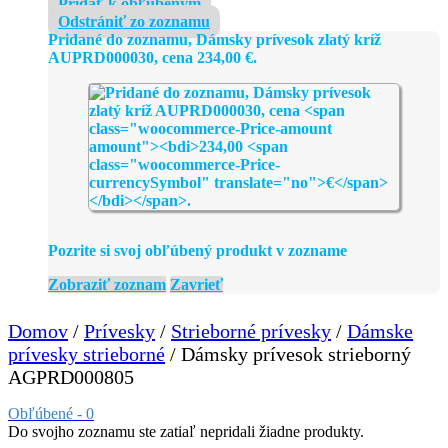
Pridať k obľúbeným
Odstrániť zo zoznamu
Pridané do zoznamu, Dámsky prívesok zlatý kríž
AUPRD000030, cena
234,00
€
.
Pozrite si svoj obľúbený produkt v zozname
Zobraziť zoznam
Zavrieť
Domov
/
Prívesky
/
Strieborné prívesky
/
Dámske
prívesky strieborné
/ Dámsky prívesok strieborný
AGPRD000805
Obľúbené -
0
Do svojho zoznamu ste zatiaľ nepridali žiadne produkty.