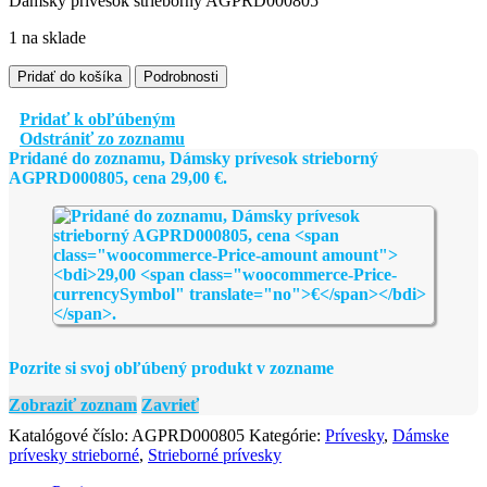
Dámsky prívesok strieborný AGPRD000805
1 na sklade
množstvo
Pridať do košíka
Podrobnosti
Dámsky
prívesok
Pridať k obľúbeným
strieborný
Odstrániť zo zoznamu
AGPRD000805
Pridané do zoznamu, Dámsky prívesok strieborný
AGPRD000805, cena
29,00
€
.
Pozrite si svoj obľúbený produkt v zozname
Zobraziť zoznam
Zavrieť
Katalógové číslo:
AGPRD000805
Kategórie:
Prívesky
,
Dámske
prívesky strieborné
,
Strieborné prívesky