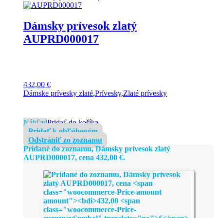
Dámsky prívesok zlatý
AUPRD000017
432,00
€
Dámske prívesky zlaté
,
Prívesky
,
Zlaté prívesky
Náhľad
Pridať do košíka
Pridať k obľúbeným
Odstrániť zo zoznamu
Pridané do zoznamu, Dámsky prívesok zlatý
AUPRD000017, cena
432,00
€
.