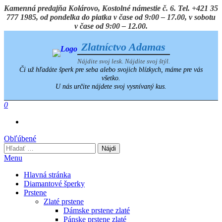
Preskočiť
Kamenná predajňa Kolárovo, Kostolné námestie č. 6. Tel. +421 35
na
777 1985, od pondelka do piatka v čase od 9:00 – 17.00, v sobotu
obsah
v čase od 9:00 – 12.00.
Zlatníctvo Adamas
Nájdite svoj lesk. Nájdite svoj štýl.
Či už hľadáte šperk pre seba alebo svojich blízkych, máme pre vás
všetko.
U nás určite nájdete svoj vysnívaný kus.
0
Obľúbené
Hľadať:
Menu
Hlavná stránka
Diamantové šperky
Prstene
Zlaté prstene
Dámske prstene zlaté
Pánske prstene zlaté