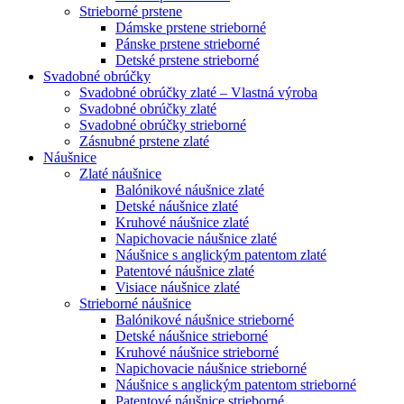
Strieborné prstene
Dámske prstene strieborné
Pánske prstene strieborné
Detské prstene strieborné
Svadobné obrúčky
Svadobné obrúčky zlaté – Vlastná výroba
Svadobné obrúčky zlaté
Svadobné obrúčky strieborné
Zásnubné prstene zlaté
Náušnice
Zlaté náušnice
Balónikové náušnice zlaté
Detské náušnice zlaté
Kruhové náušnice zlaté
Napichovacie náušnice zlaté
Náušnice s anglickým patentom zlaté
Patentové náušnice zlaté
Visiace náušnice zlaté
Strieborné náušnice
Balónikové náušnice strieborné
Detské náušnice strieborné
Kruhové náušnice strieborné
Napichovacie náušnice strieborné
Náušnice s anglickým patentom strieborné
Patentové náušnice strieborné