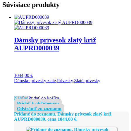
Súvisiace produkty
Dámsky prívesok zlatý kríž
AUPRD000039
1044,00
€
Dámske prívesky zlaté
,
Prívesky
,
Zlaté prívesky
Náhľad
Pridať do košíka
Pridať k obľúbeným
Odstrániť zo zoznamu
Pridané do zoznamu, Dámsky prívesok zlatý kríž
AUPRD000039, cena
1044,00
€
.