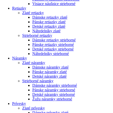
Visiace náušnice strieborné
Retiazky
Zlaté retiazky
Dámske retiazky zlaté
Pánske retiazky zlaté
Detské retiazky zlaté
Náhrdelníky zlaté
Strieborné retiazky
Dámske retiazky strieborné
Pánske retiazky strieborné
Detské retiazky strieborné
Náhrdelníky strieborné
Náramky
Zlaté náramky
Dámske náramky zlaté
Pánske náramky zlaté
Detské náramky zlaté
Strieborné náramky
Dámske náramky strieborné
Pánske náramky strieborné
Detské náramky strieborné
Žužu náramky strieborné
Prívesky
Zlaté prívesky
Dámske prívesky zlaté