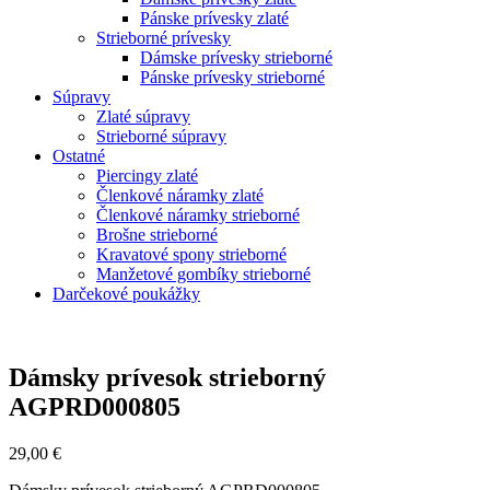
Pánske prívesky zlaté
Strieborné prívesky
Dámske prívesky strieborné
Pánske prívesky strieborné
Súpravy
Zlaté súpravy
Strieborné súpravy
Ostatné
Piercingy zlaté
Členkové náramky zlaté
Členkové náramky strieborné
Brošne strieborné
Kravatové spony strieborné
Manžetové gombíky strieborné
Darčekové poukážky
Zoom
Dámsky prívesok strieborný
AGPRD000805
29,00
€