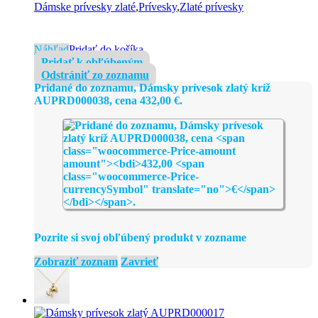
Dámske prívesky zlaté
,
Prívesky
,
Zlaté prívesky
Náhľad
Pridať do košíka
Pridať k obľúbeným
Odstrániť zo zoznamu
Pridané do zoznamu, Dámsky prívesok zlatý kríž
AUPRD000038, cena
432,00
€
.
Pozrite si svoj obľúbený produkt v zozname
Zobraziť zoznam
Zavrieť