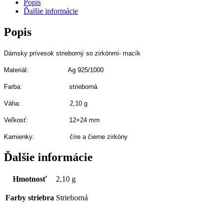
Popis
Ďalšie informácie
Popis
Dámsky prívesok strieborný so zirkónmi- macík
Materiál: Ag 925/1000
Farba: strieborná
Váha: 2,10 g
Veľkosť: 12×24
mm
Kamienky: číre a čierne zirkóny
Ďalšie informácie
Hmotnosť
2,10 g
Farby striebra
Strieborná