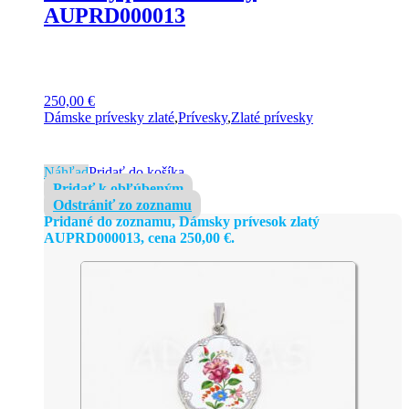
AUPRD000013
250,00
€
Dámske prívesky zlaté
,
Prívesky
,
Zlaté prívesky
Náhľad
Pridať do košíka
Pridať k obľúbeným
Odstrániť zo zoznamu
Pridané do zoznamu, Dámsky prívesok zlatý
AUPRD000013, cena
250,00
€
.