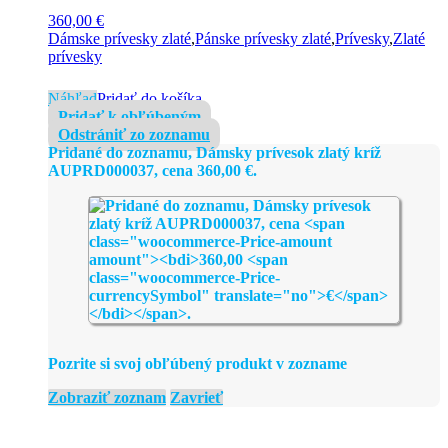
360,00
€
Dámske prívesky zlaté
,
Pánske prívesky zlaté
,
Prívesky
,
Zlaté
prívesky
Náhľad
Pridať do košíka
Pridať k obľúbeným
Odstrániť zo zoznamu
Pridané do zoznamu, Dámsky prívesok zlatý kríž
AUPRD000037, cena
360,00
€
.
Pozrite si svoj obľúbený produkt v zozname
Zobraziť zoznam
Zavrieť