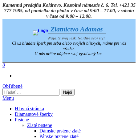
Preskočiť
Kamenná predajňa Kolárovo, Kostolné námestie č. 6. Tel. +421 35
na
777 1985, od pondelka do piatka v čase od 9:00 – 17.00, v sobotu
obsah
v čase od 9:00 – 12.00.
Zlatníctvo Adamas
Nájdite svoj lesk. Nájdite svoj štýl.
Či už hľadáte šperk pre seba alebo svojich blízkych, máme pre vás
všetko.
U nás určite nájdete svoj vysnívaný kus.
0
Obľúbené
Hľadať:
Menu
Hlavná stránka
Diamantové šperky
Prstene
Zlaté prstene
Dámske prstene zlaté
Pánske prstene zlaté