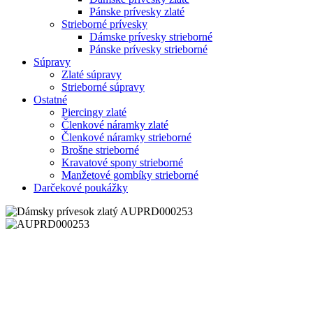
Pánske prívesky zlaté
Strieborné prívesky
Dámske prívesky strieborné
Pánske prívesky strieborné
Súpravy
Zlaté súpravy
Strieborné súpravy
Ostatné
Piercingy zlaté
Členkové náramky zlaté
Členkové náramky strieborné
Brošne strieborné
Kravatové spony strieborné
Manžetové gombíky strieborné
Darčekové poukážky
Zoom