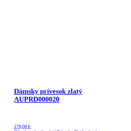
Dámsky prívesok zlatý
AUPRD000020
279,00
€