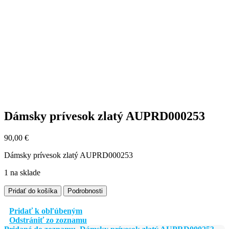
Dámsky prívesok zlatý AUPRD000253
90,00
€
Dámsky prívesok zlatý AUPRD000253
1 na sklade
množstvo
Pridať do košíka
Podrobnosti
Dámsky
prívesok
Pridať k obľúbeným
zlatý
Odstrániť zo zoznamu
AUPRD000253