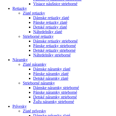
Visiace náušnice strieborné
Retiazky
Zlaté retiazky
Dámske retiazky zlaté
Pánske retiazky zlaté
Detské retiazky zlaté
Náhrdelníky zlaté
Strieborné retiazky
Dámske retiazky strieborné
Pánske retiazky strieborné
Detské retiazky strieborné
Náhrdelníky strieborné
Náramky
Zlaté náramky
Dámske náramky zlaté
Pánske náramky zlaté
Detské náramky zlaté
Strieborné náramky
Dámske náramky strieborné
Pánske náramky strieborné
Detské náramky strieborné
Žužu náramky strieborné
Prívesky
Zlaté prívesky
Dámske prívesky zlaté