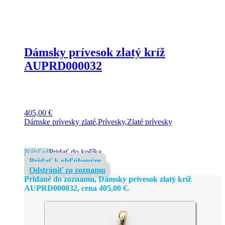
Dámsky prívesok zlatý kríž
AUPRD000032
405,00
€
Dámske prívesky zlaté
,
Prívesky
,
Zlaté prívesky
Náhľad
Pridať do košíka
Pridať k obľúbeným
Odstrániť zo zoznamu
Pridané do zoznamu, Dámsky prívesok zlatý kríž
AUPRD000032, cena
405,00
€
.