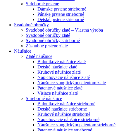
Strieborné prstene
Dámske prstene strieborné
Pánske prstene strieborné
Detské prstene strieborné
Svadobné obrúčky
Svadobné obrúčky zlaté – Vlastná výroba
Svadobné obrúčky zlaté
Svadobné obrúčky strieborné
Zásnubné prstene zlaté
Náušnice
Zlaté náušnice
Balónikové náušnice zlaté
Detské náušnice zlaté
Kruhové náušnice zlaté
Napichovacie náušnice zlaté
Náušnice s anglickým patentom zlaté
Patentové náušnice zlaté
Visiace náušnice zlaté
Strieborné náušnice
Balónikové náušnice strieborné
Detské náušnice strieborné
Kruhové náušnice strieborné
Napichovacie náušnice strieborné
Náušnice s anglickým patentom strieborné
Patentové náušnice strieborné