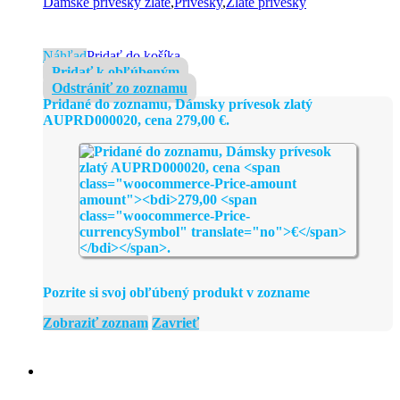
Dámske prívesky zlaté
,
Prívesky
,
Zlaté prívesky
Náhľad
Pridať do košíka
Pridať k obľúbeným
Odstrániť zo zoznamu
Pridané do zoznamu, Dámsky prívesok zlatý
AUPRD000020, cena
279,00
€
.
Pozrite si svoj obľúbený produkt v zozname
Zobraziť zoznam
Zavrieť