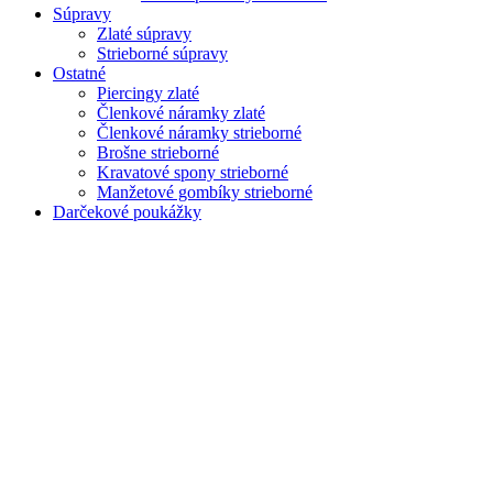
Súpravy
Zlaté súpravy
Strieborné súpravy
Ostatné
Piercingy zlaté
Členkové náramky zlaté
Členkové náramky strieborné
Brošne strieborné
Kravatové spony strieborné
Manžetové gombíky strieborné
Darčekové poukážky
Zoom