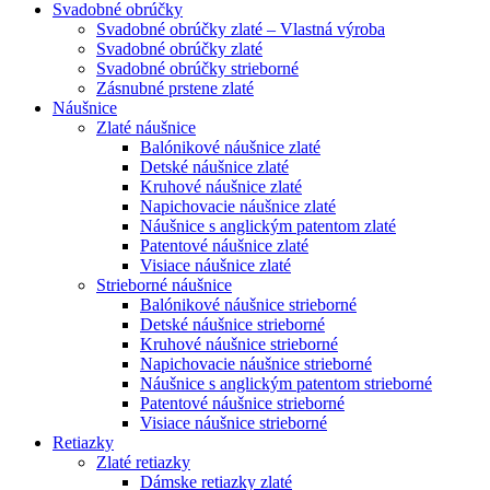
Svadobné obrúčky
Svadobné obrúčky zlaté – Vlastná výroba
Svadobné obrúčky zlaté
Svadobné obrúčky strieborné
Zásnubné prstene zlaté
Náušnice
Zlaté náušnice
Balónikové náušnice zlaté
Detské náušnice zlaté
Kruhové náušnice zlaté
Napichovacie náušnice zlaté
Náušnice s anglickým patentom zlaté
Patentové náušnice zlaté
Visiace náušnice zlaté
Strieborné náušnice
Balónikové náušnice strieborné
Detské náušnice strieborné
Kruhové náušnice strieborné
Napichovacie náušnice strieborné
Náušnice s anglickým patentom strieborné
Patentové náušnice strieborné
Visiace náušnice strieborné
Retiazky
Zlaté retiazky
Dámske retiazky zlaté