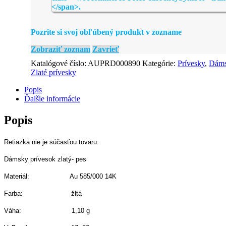
Pozrite si svoj obľúbený produkt v zozname
Zobraziť zoznam
Zavrieť
Katalógové číslo:
AUPRD000890
Kategórie:
Prívesky
,
Dáms
Zlaté prívesky
Popis
Ďalšie informácie
Popis
Retiazka nie je súčasťou tovaru.
Dámsky prívesok zlatý- pes
Materiál: Au 585/000 14K
Farba: žltá
Váha: 1,10 g