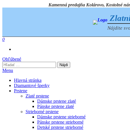
Preskočiť
Kamenná predajňa Kolárovo, Kostolné námest
na
obsah
Zlatn
Nájdite svo
0
Obľúbené
Hľadať:
Menu
Hlavná stránka
Diamantové šperky
Prstene
Zlaté prstene
Dámske prstene zlaté
Pánske prstene zlaté
Strieborné prstene
Dámske prstene strieborné
Pánske prstene strieborné
Detské prstene strieborné