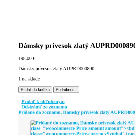
Dámsky prívesok zlatý AUPRD00089
198,00
€
Dámsky prívesok zlatý AUPRD000890
1 na sklade
množstvo
Pridať do košíka
Podrobnosti
Dámsky
prívesok
Pridať k obľúbeným
zlatý
Odstrániť zo zoznamu
AUPRD000890
Pridané do zoznamu, Dámsky prívesok zlatý AUPRD000