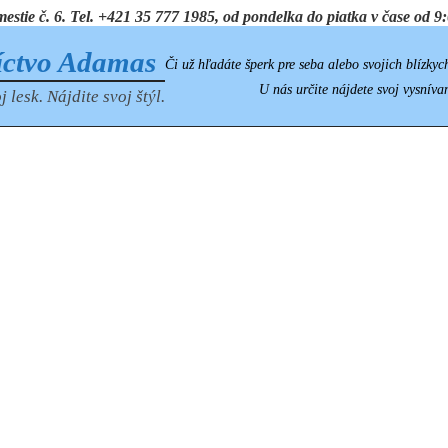
ie č. 6. Tel. +421 35 777 1985, od pondelka do piatka v čase od 9:0
íctvo Adamas
Či už hľadáte šperk pre seba alebo svojich blízkyc
U nás určite nájdete svoj vysníva
j lesk. Nájdite svoj štýl.