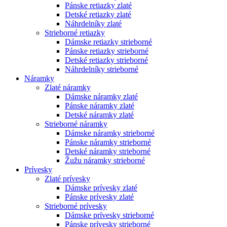
Pánske retiazky zlaté
Detské retiazky zlaté
Náhrdelníky zlaté
Strieborné retiazky
Dámske retiazky strieborné
Pánske retiazky strieborné
Detské retiazky strieborné
Náhrdelníky strieborné
Náramky
Zlaté náramky
Dámske náramky zlaté
Pánske náramky zlaté
Detské náramky zlaté
Strieborné náramky
Dámske náramky strieborné
Pánske náramky strieborné
Detské náramky strieborné
Žužu náramky strieborné
Prívesky
Zlaté prívesky
Dámske prívesky zlaté
Pánske prívesky zlaté
Strieborné prívesky
Dámske prívesky strieborné
Pánske prívesky strieborné