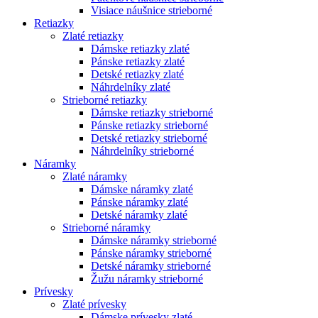
Visiace náušnice strieborné
Retiazky
Zlaté retiazky
Dámske retiazky zlaté
Pánske retiazky zlaté
Detské retiazky zlaté
Náhrdelníky zlaté
Strieborné retiazky
Dámske retiazky strieborné
Pánske retiazky strieborné
Detské retiazky strieborné
Náhrdelníky strieborné
Náramky
Zlaté náramky
Dámske náramky zlaté
Pánske náramky zlaté
Detské náramky zlaté
Strieborné náramky
Dámske náramky strieborné
Pánske náramky strieborné
Detské náramky strieborné
Žužu náramky strieborné
Prívesky
Zlaté prívesky
Dámske prívesky zlaté