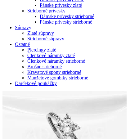
Pánske prívesky zlaté
Strieborné prívesky
Dámske prívesky strieborné
Pánske prívesky strieborné
Súpravy
Zlaté súpravy
Strieborné súpravy
Ostatné
Piercingy zlaté
Členkové náramky zlaté
Členkové náramky strieborné
Brošne strieborné
Kravatové spony strieborné
Manžetové gombíky strieborné
Darčekové poukážky
Zoom