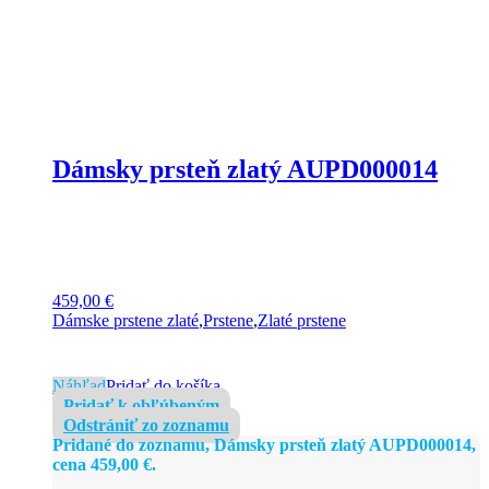
Dámsky prsteň zlatý AUPD000014
459,00
€
Dámske prstene zlaté
,
Prstene
,
Zlaté prstene
Náhľad
Pridať do košíka
Pridať k obľúbeným
Odstrániť zo zoznamu
Pridané do zoznamu, Dámsky prsteň zlatý AUPD000014,
cena
459,00
€
.