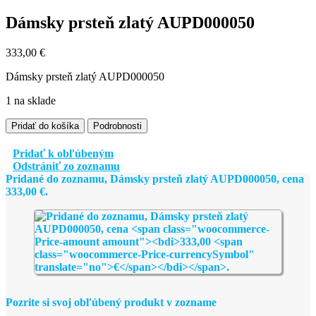
Dámsky prsteň zlatý AUPD000050
333,00
€
Dámsky prsteň zlatý AUPD000050
1 na sklade
množstvo
Pridať do košíka
Podrobnosti
Dámsky
prsteň
Pridať k obľúbeným
zlatý
Odstrániť zo zoznamu
AUPD000050
Pridané do zoznamu, Dámsky prsteň zlatý AUPD000050, cena
333,00
€
.
Pozrite si svoj obľúbený produkt v zozname