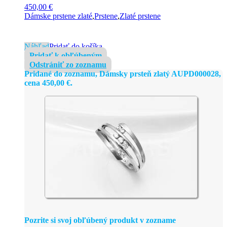
450,00
€
Dámske prstene zlaté
,
Prstene
,
Zlaté prstene
Náhľad
Pridať do košíka
Pridať k obľúbeným
Odstrániť zo zoznamu
Pridané do zoznamu, Dámsky prsteň zlatý AUPD000028,
cena
450,00
€
.
Pozrite si svoj obľúbený produkt v zozname