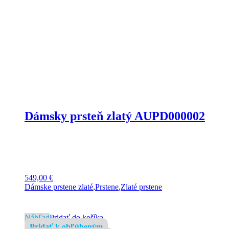
Dámsky prsteň zlatý AUPD000002
549,00
€
Dámske prstene zlaté
,
Prstene
,
Zlaté prstene
Náhľad
Pridať do košíka
Pridať k obľúbeným