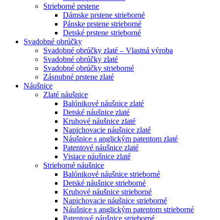
Strieborné prstene
Dámske prstene strieborné
Pánske prstene strieborné
Detské prstene strieborné
Svadobné obrúčky
Svadobné obrúčky zlaté – Vlastná výroba
Svadobné obrúčky zlaté
Svadobné obrúčky strieborné
Zásnubné prstene zlaté
Náušnice
Zlaté náušnice
Balónikové náušnice zlaté
Detské náušnice zlaté
Kruhové náušnice zlaté
Napichovacie náušnice zlaté
Náušnice s anglickým patentom zlaté
Patentové náušnice zlaté
Visiace náušnice zlaté
Strieborné náušnice
Balónikové náušnice strieborné
Detské náušnice strieborné
Kruhové náušnice strieborné
Napichovacie náušnice strieborné
Náušnice s anglickým patentom strieborné
Patentové náušnice strieborné