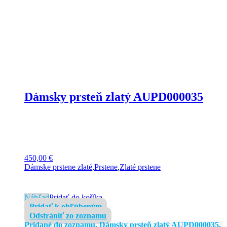
Dámsky prsteň zlatý AUPD000035
450,00
€
Dámske prstene zlaté
,
Prstene
,
Zlaté prstene
Náhľad
Pridať do košíka
Pridať k obľúbeným
Odstrániť zo zoznamu
Pridané do zoznamu, Dámsky prsteň zlatý AUPD000035,