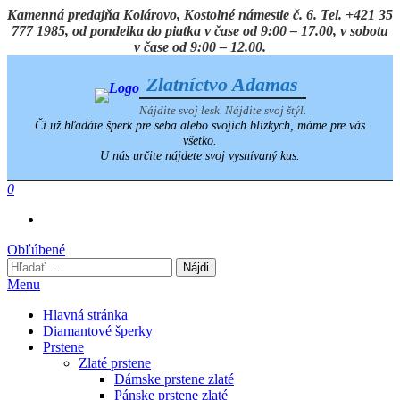
Preskočiť
Kamenná predajňa Kolárovo, Kostolné námestie č. 6. Tel. +421 35
na
777 1985, od pondelka do piatka v čase od 9:00 – 17.00, v sobotu
obsah
v čase od 9:00 – 12.00.
Zlatníctvo Adamas
Nájdite svoj lesk. Nájdite svoj štýl.
Či už hľadáte šperk pre seba alebo svojich blízkych, máme pre vás
všetko.
U nás určite nájdete svoj vysnívaný kus.
0
Obľúbené
Hľadať:
Menu
Hlavná stránka
Diamantové šperky
Prstene
Zlaté prstene
Dámske prstene zlaté
Pánske prstene zlaté