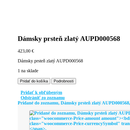
Dámsky prsteň zlatý AUPD000568
423,00
€
Dámsky prsteň zlatý AUPD000568
1 na sklade
množstvo
Pridať do košíka
Podrobnosti
Dámsky
prsteň
Pridať k obľúbeným
zlatý
Odstrániť zo zoznamu
AUPD000568
Pridané do zoznamu, Dámsky prsteň zlatý AUPD000568