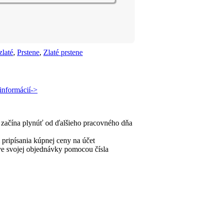
zlaté
,
Prstene
,
Zlaté prstene
informácií->
a začína plynúť od ďalšieho pracovného dňa
pripísania kúpnej ceny na účet
ave svojej objednávky pomocou čísla