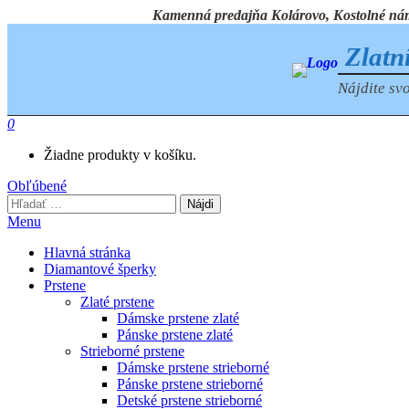
Preskočiť
Kamenná predajňa Kolárovo, Kostolné námest
na
obsah
Zlatn
Nájdite svo
0
Žiadne produkty v košíku.
Obľúbené
Hľadať:
Menu
Hlavná stránka
Diamantové šperky
Prstene
Zlaté prstene
Dámske prstene zlaté
Pánske prstene zlaté
Strieborné prstene
Dámske prstene strieborné
Pánske prstene strieborné
Detské prstene strieborné