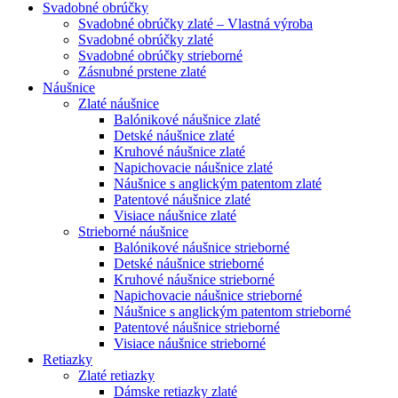
Svadobné obrúčky
Svadobné obrúčky zlaté – Vlastná výroba
Svadobné obrúčky zlaté
Svadobné obrúčky strieborné
Zásnubné prstene zlaté
Náušnice
Zlaté náušnice
Balónikové náušnice zlaté
Detské náušnice zlaté
Kruhové náušnice zlaté
Napichovacie náušnice zlaté
Náušnice s anglickým patentom zlaté
Patentové náušnice zlaté
Visiace náušnice zlaté
Strieborné náušnice
Balónikové náušnice strieborné
Detské náušnice strieborné
Kruhové náušnice strieborné
Napichovacie náušnice strieborné
Náušnice s anglickým patentom strieborné
Patentové náušnice strieborné
Visiace náušnice strieborné
Retiazky
Zlaté retiazky
Dámske retiazky zlaté