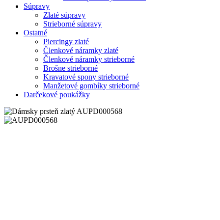
Súpravy
Zlaté súpravy
Strieborné súpravy
Ostatné
Piercingy zlaté
Členkové náramky zlaté
Členkové náramky strieborné
Brošne strieborné
Kravatové spony strieborné
Manžetové gombíky strieborné
Darčekové poukážky
Zoom