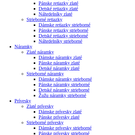
Pánske retiazky zlaté
Detské retiazky zlaté
Náhrdelníky zlaté
Strieborné retiazky
Dámske retiazky strieborné
Pánske retiazky strieborné
Detské retiazky strieborné
Náhrdelníky strieborné
Náramky
Zlaté náramky
Dámske náramky zlaté
Pánske náramky zlaté
Detské náramky zlaté
Strieborné náramky
Dámske náramky strieborné
Pánske náramky strieborné
Detské náramky strieborné
Žužu náramky strieborné
Prívesky
Zlaté prívesky
Dámske prívesky zlaté
Pánske prívesky zlaté
Strieborné prívesky
Dámske prívesky strieborné
Pánske prívesky strieborné