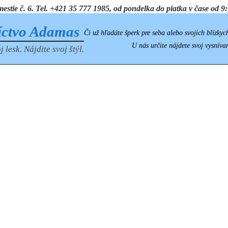
ie č. 6. Tel. +421 35 777 1985, od pondelka do piatka v čase od 9:0
íctvo Adamas
Či už hľadáte šperk pre seba alebo svojich blízkyc
U nás určite nájdete svoj vysníva
j lesk. Nájdite svoj štýl.