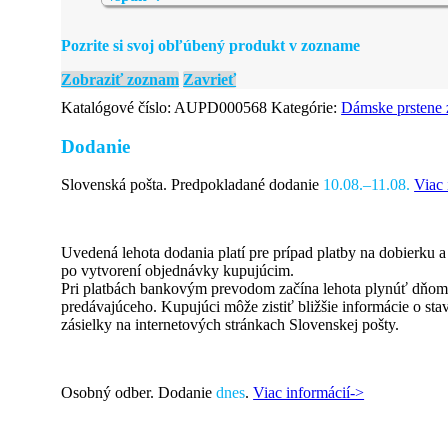
Pozrite si svoj obľúbený produkt v zozname
Zobraziť zoznam
Zavrieť
Katalógové číslo:
AUPD000568
Kategórie:
Dámske prstene 
Dodanie
Slovenská pošta. Predpokladané dodanie
10.08.–11.08.
Viac 
Uvedená lehota dodania platí pre prípad platby na dobierku 
po vytvorení objednávky kupujúcim.
Pri platbách bankovým prevodom začína lehota plynúť dňom 
predávajúceho. Kupujúci môže zistiť bližšie informácie o st
zásielky na internetových stránkach Slovenskej pošty.
Osobný odber. Dodanie
dnes
.
Viac informácií->