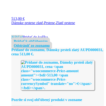
513,00
€
Dámske prstene zlaté
,
Prstene
,
Zlaté prstene
Náhľad
Pridať do košíka
Pridať k obľúbeným
Odstrániť zo zoznamu
Pridané do zoznamu, Dámsky prsteň zlatý AUPD000031,
cena
513,00
€
.
Pozrite si svoj obľúbený produkt v zozname