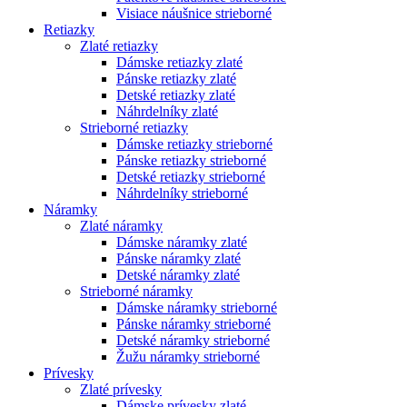
Visiace náušnice strieborné
Retiazky
Zlaté retiazky
Dámske retiazky zlaté
Pánske retiazky zlaté
Detské retiazky zlaté
Náhrdelníky zlaté
Strieborné retiazky
Dámske retiazky strieborné
Pánske retiazky strieborné
Detské retiazky strieborné
Náhrdelníky strieborné
Náramky
Zlaté náramky
Dámske náramky zlaté
Pánske náramky zlaté
Detské náramky zlaté
Strieborné náramky
Dámske náramky strieborné
Pánske náramky strieborné
Detské náramky strieborné
Žužu náramky strieborné
Prívesky
Zlaté prívesky
Dámske prívesky zlaté