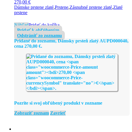
270,00
€
Dámske prstene zlaté
,
Prstene
,
Zásnubné prstene zlaté
,
Zlaté
prstene
Náhľad
Pridať do košíka
Pridať k obľúbeným
Odstrániť zo zoznamu
Pridané do zoznamu, Dámsky prsteň zlatý AUPD000040,
cena
270,00
€
.
Pozrite si svoj obľúbený produkt v zozname
Zobraziť zoznam
Zavrieť