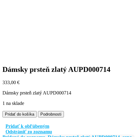
Dámsky prsteň zlatý AUPD000714
333,00
€
Dámsky prsteň zlatý AUPD000714
1 na sklade
množstvo
Pridať do košíka
Podrobnosti
Dámsky
prsteň
Pridať k obľúbeným
zlatý
Odstrániť zo zoznamu
AUPD000714