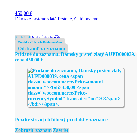
450,00
€
Dámske prstene zlaté
,
Prstene
,
Zlaté prstene
Náhľad
Pridať do košíka
Pridať k obľúbeným
Odstrániť zo zoznamu
Pridané do zoznamu, Dámsky prsteň zlatý AUPD000039,
cena
450,00
€
.
Pozrite si svoj obľúbený produkt v zozname
Zobraziť zoznam
Zavrieť