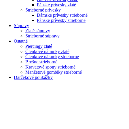
Pánske prívesky zlaté
Strieborné prívesky
Dámske prívesky strieborné
Pánske prívesky strieborné
Súpravy
Zlaté súpravy
Strieborné súpravy
Ostatné
Piercingy zlaté
Členkové náramky zlaté
Členkové náramky strieborné
Brošne strieborné
Kravatové spony strieborné
Manžetové gombíky strieborné
Darčekové poukážky
Zoom