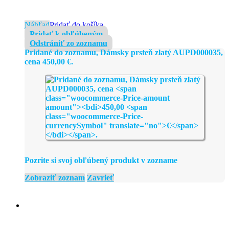
Náhľad
Pridať do košíka
Pridať k obľúbeným
Odstrániť zo zoznamu
Pridané do zoznamu, Dámsky prsteň zlatý AUPD000035,
cena
450,00
€
.
Pozrite si svoj obľúbený produkt v zozname
Zobraziť zoznam
Zavrieť