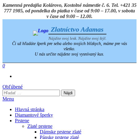
Preskočiť
Kamenná predajňa Kolárovo, Kostolné námestie č. 6. Tel. +421 35
na
777 1985, od pondelka do piatka v čase od 9:00 – 17.00, v sobotu
obsah
v čase od 9:00 – 12.00.
Zlatníctvo Adamas
Nájdite svoj lesk. Nájdite svoj štýl.
Či už hľadáte šperk pre seba alebo svojich blízkych, máme pre vás
všetko.
U nás určite nájdete svoj vysnívaný kus.
0
Obľúbené
Hľadať:
Menu
Hlavná stránka
Diamantové šperky
Prstene
Zlaté prstene
Dámske prstene zlaté
Pánske prstene zlaté