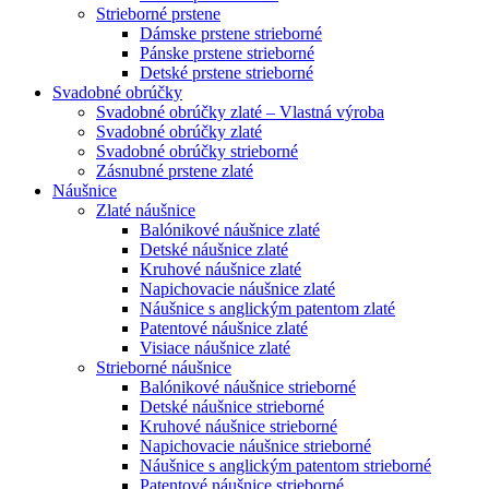
Strieborné prstene
Dámske prstene strieborné
Pánske prstene strieborné
Detské prstene strieborné
Svadobné obrúčky
Svadobné obrúčky zlaté – Vlastná výroba
Svadobné obrúčky zlaté
Svadobné obrúčky strieborné
Zásnubné prstene zlaté
Náušnice
Zlaté náušnice
Balónikové náušnice zlaté
Detské náušnice zlaté
Kruhové náušnice zlaté
Napichovacie náušnice zlaté
Náušnice s anglickým patentom zlaté
Patentové náušnice zlaté
Visiace náušnice zlaté
Strieborné náušnice
Balónikové náušnice strieborné
Detské náušnice strieborné
Kruhové náušnice strieborné
Napichovacie náušnice strieborné
Náušnice s anglickým patentom strieborné
Patentové náušnice strieborné