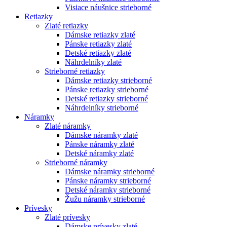
Visiace náušnice strieborné
Retiazky
Zlaté retiazky
Dámske retiazky zlaté
Pánske retiazky zlaté
Detské retiazky zlaté
Náhrdelníky zlaté
Strieborné retiazky
Dámske retiazky strieborné
Pánske retiazky strieborné
Detské retiazky strieborné
Náhrdelníky strieborné
Náramky
Zlaté náramky
Dámske náramky zlaté
Pánske náramky zlaté
Detské náramky zlaté
Strieborné náramky
Dámske náramky strieborné
Pánske náramky strieborné
Detské náramky strieborné
Žužu náramky strieborné
Prívesky
Zlaté prívesky
Dámske prívesky zlaté