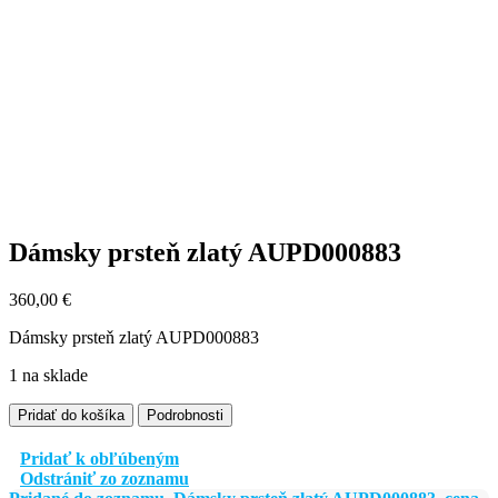
Dámsky prsteň zlatý AUPD000883
360,00
€
Dámsky prsteň zlatý AUPD000883
1 na sklade
množstvo
Pridať do košíka
Podrobnosti
Dámsky
prsteň
Pridať k obľúbeným
zlatý
Odstrániť zo zoznamu
AUPD000883