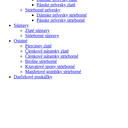
Pánske prívesky zlaté
Strieborné prívesky
Dámske prívesky strieborné
Pánske prívesky strieborné
Súpravy
Zlaté súpravy
Strieborné súpravy
Ostatné
Piercingy zlaté
Členkové náramky zlaté
Členkové náramky strieborné
Brošne strieborné
Kravatové spony strieborné
Manžetové gombíky strieborné
Darčekové poukážky
Zoom