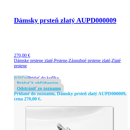
Dámsky prsteň zlatý AUPD000009
270,00
€
Dámske prstene zlaté
,
Prstene
,
Zásnubné prstene zlaté
,
Zlaté
prstene
Náhľad
Pridať do košíka
Pridať k obľúbeným
Odstrániť zo zoznamu
Pridané do zoznamu, Dámsky prsteň zlatý AUPD000009,
cena
270,00
€
.