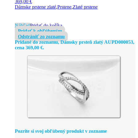
369,00
€
Dámske prstene zlaté
,
Prstene
,
Zlaté prstene
Náhľad
Pridať do košíka
Pridať k obľúbeným
Odstrániť zo zoznamu
Pridané do zoznamu, Dámsky prsteň zlatý AUPD000053,
cena
369,00
€
.
Pozrite si svoj obľúbený produkt v zozname