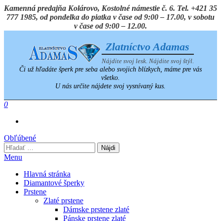
Preskočiť
Kamenná predajňa Kolárovo, Kostolné námestie č. 6. Tel. +421 35
na
777 1985, od pondelka do piatka v čase od 9:00 – 17.00, v sobotu
obsah
v čase od 9:00 – 12.00.
Zlatníctvo Adamas
Nájdite svoj lesk. Nájdite svoj štýl.
Či už hľadáte šperk pre seba alebo svojich blízkych, máme pre vás
všetko.
U nás určite nájdete svoj vysnívaný kus.
0
Obľúbené
Hľadať:
Menu
Hlavná stránka
Diamantové šperky
Prstene
Zlaté prstene
Dámske prstene zlaté
Pánske prstene zlaté