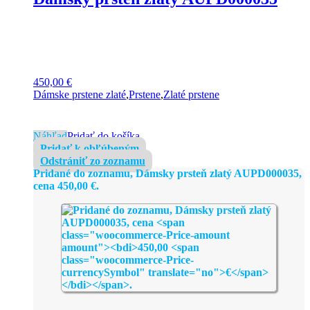
450,00
€
Dámske prstene zlaté
,
Prstene
,
Zlaté prstene
Náhľad
Pridať do košíka
Pridať k obľúbeným
Odstrániť zo zoznamu
Pridané do zoznamu, Dámsky prsteň zlatý AUPD000035,
cena
450,00
€
.