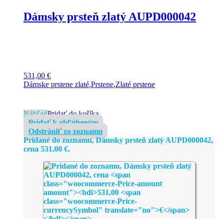
Dámsky prsteň zlatý AUPD000042
531,00
€
Dámske prstene zlaté
,
Prstene
,
Zlaté prstene
Náhľad
Pridať do košíka
Pridať k obľúbeným
Odstrániť zo zoznamu
Pridané do zoznamu, Dámsky prsteň zlatý AUPD000042,
cena
531,00
€
.