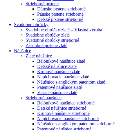
Strieborné prstene
Dámske prstene strieborné
Pánske prstene strieborné
Detské prstene strieborné
Svadobné obrúčky
Svadobné obrúčky zlaté – Vlastná výroba
Svadobné obrúčky zlaté
Svadobné obrúčky strieborné
Zásnubné prstene zlaté
Náušnice
Zlaté náušnice
Balónikové náušnice zlaté
Detské náušnice zlaté
Kruhové náušnice zlaté
Napichovacie náušnice zlaté
Náušnice s anglickým patentom zlaté
Patentové náušnice zlaté
Visiace náušnice zlaté
Strieborné náušnice
Balónikové náušnice strieborné
Detské náušnice strieborné
Kruhové náušnice strieborné
Napichovacie náušnice strieborné
Náušnice s anglickým patentom strieborné
Patentové náušnice strieborné