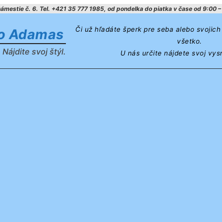
mestie č. 6. Tel. +421 35 777 1985, od pondelka do piatka v čase od 9:00 – 
Či už hľadáte šperk pre seba alebo svojic
vo Adamas
všetko.
 Nájdite svoj štýl.
U nás určite nájdete svoj vys