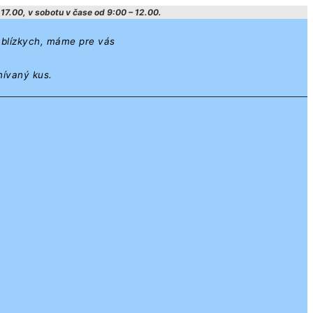
17.00, v sobotu v čase od 9:00 – 12.00.
h blízkych, máme pre vás
nívaný kus.