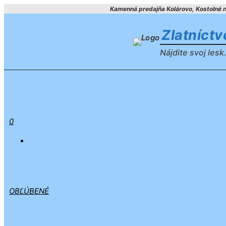
Preskočiť
Kamenná predajňa Kolárovo, Kostolné ná
na
Zlatníct
obsah
Nájdite svoj lesk.
0
OBĽÚBENÉ