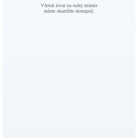
šperkov len u nás zakúpených, aj
po záručnej dobe.
Šperky na sklade
Všetok tovar na našej stránke
máme okamžite dostupný.