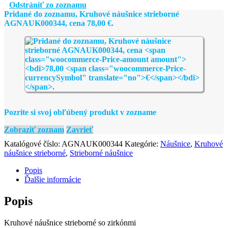
strieborné
Odstrániť zo zoznamu
AGNAUK000344
Pridané do zoznamu, Kruhové náušnice strieborné
AGNAUK000344, cena
78,00
€
.
Pozrite si svoj obľúbený produkt v zozname
Zobraziť zoznam
Zavrieť
Katalógové číslo:
AGNAUK000344
Kategórie:
Náušnice
,
Kruhové
náušnice strieborné
,
Strieborné náušnice
Popis
Ďalšie informácie
Popis
Kruhové náušnice strieborné so zirkónmi