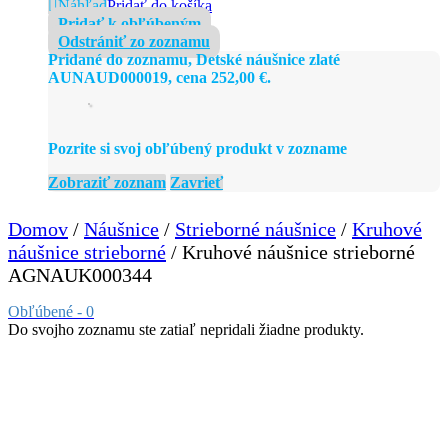
Detské náušnice zlaté
AUNAUD000019
252,00
€
Detské náušnice zlaté
,
Náušnice
,
Zlaté náušnice
Náhľad
Pridať do košíka
Pridať k obľúbeným
Odstrániť zo zoznamu
Pridané do zoznamu, Detské náušnice zlaté
AUNAUD000019, cena
252,00
€
.
Pozrite si svoj obľúbený produkt v zozname
Zobraziť zoznam
Zavrieť
Domov
/
Náušnice
/
Strieborné náušnice
/
Kruhové