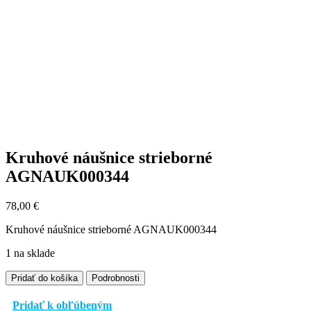
Kruhové náušnice strieborné
AGNAUK000344
78,00
€
Kruhové náušnice strieborné AGNAUK000344
1 na sklade
množstvo
Pridať do košíka
Podrobnosti
Kruhové
náušnice
Pridať k obľúbeným