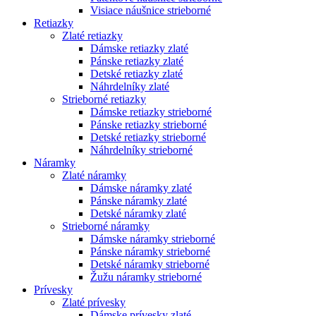
Visiace náušnice strieborné
Retiazky
Zlaté retiazky
Dámske retiazky zlaté
Pánske retiazky zlaté
Detské retiazky zlaté
Náhrdelníky zlaté
Strieborné retiazky
Dámske retiazky strieborné
Pánske retiazky strieborné
Detské retiazky strieborné
Náhrdelníky strieborné
Náramky
Zlaté náramky
Dámske náramky zlaté
Pánske náramky zlaté
Detské náramky zlaté
Strieborné náramky
Dámske náramky strieborné
Pánske náramky strieborné
Detské náramky strieborné
Žužu náramky strieborné
Prívesky
Zlaté prívesky
Dámske prívesky zlaté