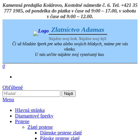
Preskočiť
Kamenná predajňa Kolárovo, Kostolné námestie č. 6. Tel. +421 35
na
777 1985, od pondelka do piatka v čase od 9:00 – 17.00, v sobotu
obsah
v čase od 9:00 – 12.00.
Zlatníctvo Adamas
Nájdite svoj lesk. Nájdite svoj štýl.
Či už hľadáte šperk pre seba alebo svojich blízkych, máme pre vás
všetko.
U nás určite nájdete svoj vysnívaný kus.
0
Obľúbené
Hľadať:
Menu
Hlavná stránka
Diamantové šperky
Prstene
Zlaté prstene
Dámske prstene zlaté
Pánske prstene zlaté