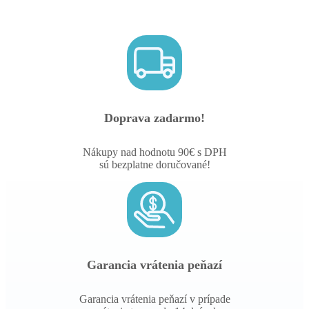
náušnice strieborné
/ Kruhové náušnice strieborné
AGNAUK000344
Obľúbené -
0
Do svojho zoznamu ste zatiaľ nepridali žiadne produkty.
Doprava zadarmo!
Nákupy nad hodnotu 90€ s DPH
sú bezplatne doručované!