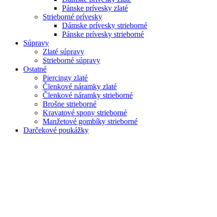
Pánske prívesky zlaté
Strieborné prívesky
Dámske prívesky strieborné
Pánske prívesky strieborné
Súpravy
Zlaté súpravy
Strieborné súpravy
Ostatné
Piercingy zlaté
Členkové náramky zlaté
Členkové náramky strieborné
Brošne strieborné
Kravatové spony strieborné
Manžetové gombíky strieborné
Darčekové poukážky
Zoom