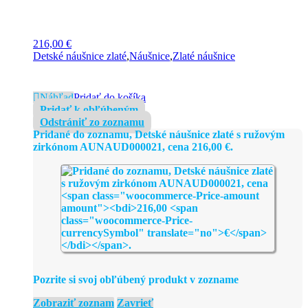
216,00
€
Detské náušnice zlaté
,
Náušnice
,
Zlaté náušnice
Náhľad
Pridať do košíka
Pridať k obľúbeným
Odstrániť zo zoznamu
Pridané do zoznamu, Detské náušnice zlaté s ružovým
zirkónom AUNAUD000021, cena
216,00
€
.
Pozrite si svoj obľúbený produkt v zozname
Zobraziť zoznam
Zavrieť