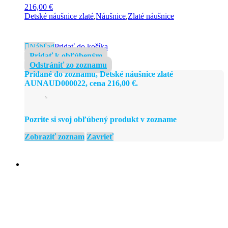
Detské náušnice zlaté
AUNAUD000022
216,00
€
Detské náušnice zlaté
,
Náušnice
,
Zlaté náušnice
Náhľad
Pridať do košíka
Pridať k obľúbeným
Odstrániť zo zoznamu
Pridané do zoznamu, Detské náušnice zlaté
AUNAUD000022, cena
216,00
€
.
Pozrite si svoj obľúbený produkt v zozname