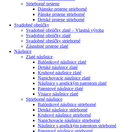
Strieborné prstene
Dámske prstene strieborné
Pánske prstene strieborné
Detské prstene strieborné
Svadobné obrúčky
Svadobné obrúčky zlaté – Vlastná výroba
Svadobné obrúčky zlaté
Svadobné obrúčky strieborné
Zásnubné prstene zlaté
Náušnice
Zlaté náušnice
Balónikové náušnice zlaté
Detské náušnice zlaté
Kruhové náušnice zlaté
Napichovacie náušnice zlaté
Náušnice s anglickým patentom zlaté
Patentové náušnice zlaté
Visiace náušnice zlaté
Strieborné náušnice
Balónikové náušnice strieborné
Detské náušnice strieborné
Kruhové náušnice strieborné
Napichovacie náušnice strieborné
Náušnice s anglickým patentom strieborné
Patentové náušnice strieborné