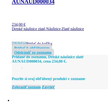
AUNAUD000034
234,00
€
Detské náušnice zlaté
,
Náušnice
,
Zlaté náušnice
Náhľad
Pridať do košíka
Pridať k obľúbeným
Odstrániť zo zoznamu
Pridané do zoznamu, Detské náušnice zlaté
AUNAUD000034, cena
234,00
€
.