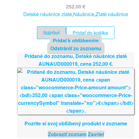
252,00
€
Detské náušnice zlaté
,
Náušnice
,
Zlaté náušnice
Náhľad
Pridať do košíka
Pridať k obľúbeným
Odstrániť zo zoznamu
Pridané do zoznamu, Detské náušnice zlaté
AUNAUD000019, cena
252,00
€
.
Pozrite si svoj obľúbený produkt v zozname
Zobraziť zoznam
Zavrieť