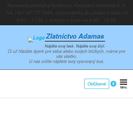
Preskočiť
Kamenná predajňa Kolárovo, Kostolné námestie č. 6.
na
Tel. +421 35 777 1985, od pondelka do piatka v čase od
obsah
9:00 – 17.00, v sobotu v čase od 9:00 – 12.00.
Zlatníctvo Adamas
Nájdite svoj lesk. Nájdite svoj štýl.
Či už hľadáte šperk pre seba alebo svojich blízkych, máme pre
vás všetko.
U nás určite nájdete svoj vysnívaný kus.
Obľúbené
0
Menu
Zoom