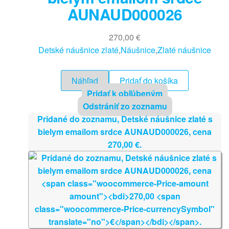
AUNAUD000026
270,00
€
Detské náušnice zlaté
,
Náušnice
,
Zlaté náušnice
Náhľad
Pridať do košíka
Pridať k obľúbeným
Odstrániť zo zoznamu
Pridané do zoznamu, Detské náušnice zlaté s
bielym emailom srdce AUNAUD000026, cena
270,00
€
.