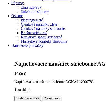
Súpravy
Zlaté súpravy
Strieborné súpravy
Ostatné
Piercingy zlaté
Členkové náramky zlaté
Členkové náramky strieborné
Brošne strieborné
Kravatové spony strieborné
Manžetové gombíky strieborné
Darčekové poukážky
Zoom
Napichovacie náušnice strieborné 
19,00
€
Napichovacie náušnice strieborné AGNAUN000783
1 na sklade
množstvo
Pridať do košíka
Podrobnosti
Napichovacie