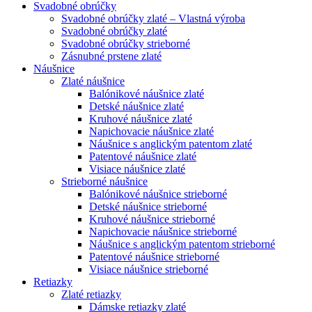
Svadobné obrúčky
Svadobné obrúčky zlaté – Vlastná výroba
Svadobné obrúčky zlaté
Svadobné obrúčky strieborné
Zásnubné prstene zlaté
Náušnice
Zlaté náušnice
Balónikové náušnice zlaté
Detské náušnice zlaté
Kruhové náušnice zlaté
Napichovacie náušnice zlaté
Náušnice s anglickým patentom zlaté
Patentové náušnice zlaté
Visiace náušnice zlaté
Strieborné náušnice
Balónikové náušnice strieborné
Detské náušnice strieborné
Kruhové náušnice strieborné
Napichovacie náušnice strieborné
Náušnice s anglickým patentom strieborné
Patentové náušnice strieborné
Visiace náušnice strieborné
Retiazky
Zlaté retiazky
Dámske retiazky zlaté