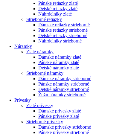
Pánske retiazky zlaté
Detské retiazky zlaté
Náhrdelníky zlaté
Strieborné retiazky
Dámske retiazky strieborné
Pánske retiazky strieborné
Detské retiazky strieborné
Náhrdelníky strieborné
Náramky
Zlaté náramky
Dámske náramky zlaté
Pánske náramky zlaté
Detské náramky zlaté
Strieborné náramky
Dámske náramky strieborné
Pánske náramky strieborné
Detské náramky strieborné
Žužu náramky strieborné
Prívesky
Zlaté prívesky
Dámske prívesky zlaté
Pánske prívesky zlaté
Strieborné prívesky
Dámske prívesky strieborné
Pánske prívesky strieborné