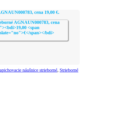
né AGNAUN000783, cena
19,00
€
.
apichovacie náušnice strieborné
,
Strieborné