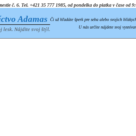
ie č. 6. Tel. +421 35 777 1985, od pondelka do piatka v čase od 9:0
íctvo Adamas
Či už hľadáte šperk pre seba alebo svojich blízkyc
U nás určite nájdete svoj vysníva
j lesk. Nájdite svoj štýl.