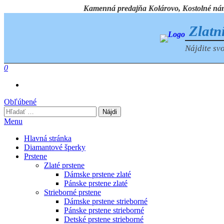
Preskočiť
Kamenná predajňa Kolárovo, Kostolné námest
na
obsah
Zlatn
Nájdite svo
0
Obľúbené
Hľadať:
Menu
Hlavná stránka
Diamantové šperky
Prstene
Zlaté prstene
Dámske prstene zlaté
Pánske prstene zlaté
Strieborné prstene
Dámske prstene strieborné
Pánske prstene strieborné
Detské prstene strieborné