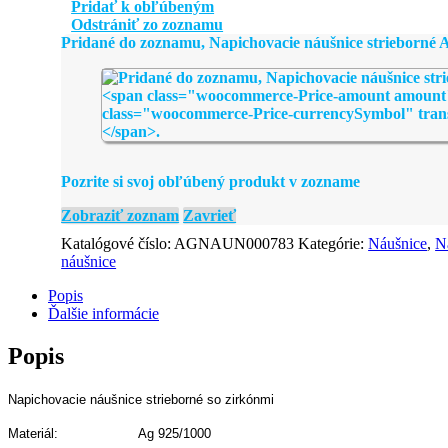
náušnice
Pridať k obľúbeným
strieborné
Odstrániť zo zoznamu
AGNAUN000783
Pridané do zoznamu, Napichovacie náušnice striebor
Pozrite si svoj obľúbený produkt v zozname
Zobraziť zoznam
Zavrieť
Katalógové číslo:
AGNAUN000783
Kategórie:
Náušnice
,
N
náušnice
Popis
Ďalšie informácie
Popis
Napichovacie náušnice strieborné so zirkónmi
Materiál: Ag 925/1000