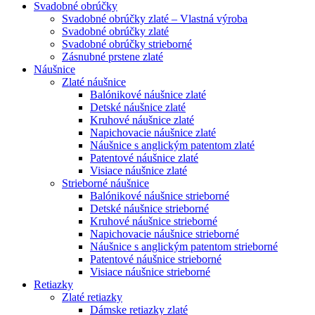
Svadobné obrúčky
Svadobné obrúčky zlaté – Vlastná výroba
Svadobné obrúčky zlaté
Svadobné obrúčky strieborné
Zásnubné prstene zlaté
Náušnice
Zlaté náušnice
Balónikové náušnice zlaté
Detské náušnice zlaté
Kruhové náušnice zlaté
Napichovacie náušnice zlaté
Náušnice s anglickým patentom zlaté
Patentové náušnice zlaté
Visiace náušnice zlaté
Strieborné náušnice
Balónikové náušnice strieborné
Detské náušnice strieborné
Kruhové náušnice strieborné
Napichovacie náušnice strieborné
Náušnice s anglickým patentom strieborné
Patentové náušnice strieborné
Visiace náušnice strieborné
Retiazky
Zlaté retiazky
Dámske retiazky zlaté