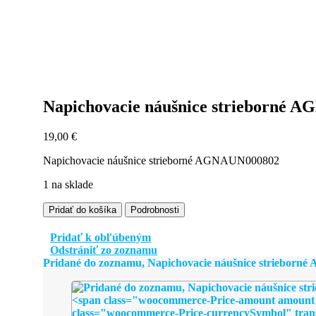
Napichovacie náušnice strieborné 
19,00
€
Napichovacie náušnice strieborné AGNAUN000802
1 na sklade
množstvo
Pridať do košíka
Podrobnosti
Napichovacie
náušnice
Pridať k obľúbeným
strieborné
Odstrániť zo zoznamu
AGNAUN000802
Pridané do zoznamu, Napichovacie náušnice striebor