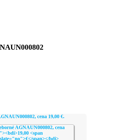
AGNAUN000802
né AGNAUN000802, cena
19,00
€
.