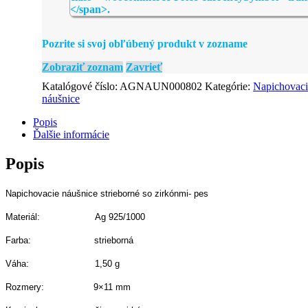
Pozrite si svoj obľúbený produkt v zozname
Zobraziť zoznam
Zavrieť
Katalógové číslo:
AGNAUN000802
Kategórie:
Napichovacie
náušnice
Popis
Ďalšie informácie
Popis
Napichovacie náušnice strieborné so zirkónmi- pes
Materiál: Ag 925/1000
Farba: strieborná
Váha: 1,50 g
Rozmery: 9×11 mm