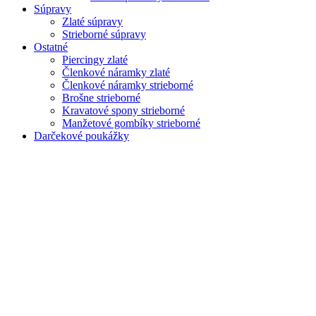
Súpravy
Zlaté súpravy
Strieborné súpravy
Ostatné
Piercingy zlaté
Členkové náramky zlaté
Členkové náramky strieborné
Brošne strieborné
Kravatové spony strieborné
Manžetové gombíky strieborné
Darčekové poukážky
Zoom