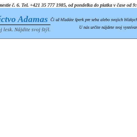
ie č. 6. Tel. +421 35 777 1985, od pondelka do piatka v čase od 9:0
íctvo Adamas
Či už hľadáte šperk pre seba alebo svojich blízkyc
U nás určite nájdete svoj vysníva
j lesk. Nájdite svoj štýl.