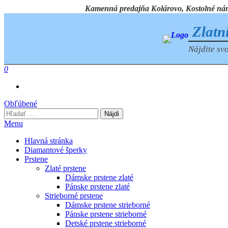
Preskočiť
Kamenná predajňa Kolárovo, Kostolné námest
na
obsah
Zlatn
Nájdite svo
0
Obľúbené
Hľadať:
Menu
Hlavná stránka
Diamantové šperky
Prstene
Zlaté prstene
Dámske prstene zlaté
Pánske prstene zlaté
Strieborné prstene
Dámske prstene strieborné
Pánske prstene strieborné
Detské prstene strieborné