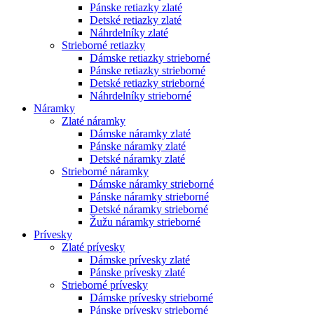
Pánske retiazky zlaté
Detské retiazky zlaté
Náhrdelníky zlaté
Strieborné retiazky
Dámske retiazky strieborné
Pánske retiazky strieborné
Detské retiazky strieborné
Náhrdelníky strieborné
Náramky
Zlaté náramky
Dámske náramky zlaté
Pánske náramky zlaté
Detské náramky zlaté
Strieborné náramky
Dámske náramky strieborné
Pánske náramky strieborné
Detské náramky strieborné
Žužu náramky strieborné
Prívesky
Zlaté prívesky
Dámske prívesky zlaté
Pánske prívesky zlaté
Strieborné prívesky
Dámske prívesky strieborné
Pánske prívesky strieborné