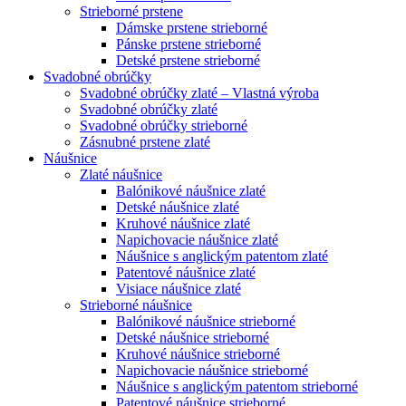
Strieborné prstene
Dámske prstene strieborné
Pánske prstene strieborné
Detské prstene strieborné
Svadobné obrúčky
Svadobné obrúčky zlaté – Vlastná výroba
Svadobné obrúčky zlaté
Svadobné obrúčky strieborné
Zásnubné prstene zlaté
Náušnice
Zlaté náušnice
Balónikové náušnice zlaté
Detské náušnice zlaté
Kruhové náušnice zlaté
Napichovacie náušnice zlaté
Náušnice s anglickým patentom zlaté
Patentové náušnice zlaté
Visiace náušnice zlaté
Strieborné náušnice
Balónikové náušnice strieborné
Detské náušnice strieborné
Kruhové náušnice strieborné
Napichovacie náušnice strieborné
Náušnice s anglickým patentom strieborné
Patentové náušnice strieborné