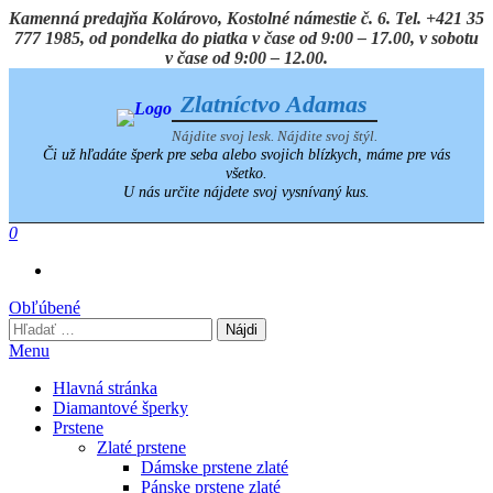
Preskočiť
Kamenná predajňa Kolárovo, Kostolné námestie č. 6. Tel. +421 35
na
777 1985, od pondelka do piatka v čase od 9:00 – 17.00, v sobotu
obsah
v čase od 9:00 – 12.00.
Zlatníctvo Adamas
Nájdite svoj lesk. Nájdite svoj štýl.
Či už hľadáte šperk pre seba alebo svojich blízkych, máme pre vás
všetko.
U nás určite nájdete svoj vysnívaný kus.
0
Obľúbené
Hľadať:
Menu
Hlavná stránka
Diamantové šperky
Prstene
Zlaté prstene
Dámske prstene zlaté
Pánske prstene zlaté