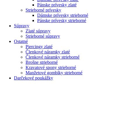
Pánske prívesky zlaté
Strieborné prívesky
Dámske prívesky strieborné
Pánske prívesky strieborné
Súpravy
Zlaté súpravy
Strieborné súpravy
Ostatné
Piercingy zlaté
Členkové náramky zlaté
Členkové náramky strieborné
Brošne strieborné
Kravatové spony strieborné
Manžetové gombíky strieborné
Darčekové poukážky
Zoom