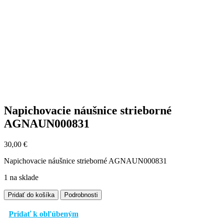
Napichovacie náušnice strieborné
AGNAUN000831
30,00
€
Napichovacie náušnice strieborné AGNAUN000831
1 na sklade
množstvo
Pridať do košíka
Podrobnosti
Napichovacie
náušnice
Pridať k obľúbeným