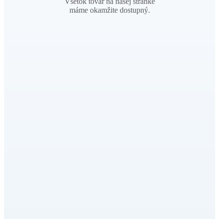
Všetok tovar na našej stránke
máme okamžite dostupný.