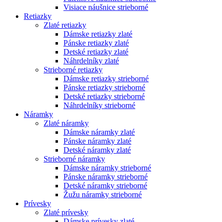
Visiace náušnice strieborné
Retiazky
Zlaté retiazky
Dámske retiazky zlaté
Pánske retiazky zlaté
Detské retiazky zlaté
Náhrdelníky zlaté
Strieborné retiazky
Dámske retiazky strieborné
Pánske retiazky strieborné
Detské retiazky strieborné
Náhrdelníky strieborné
Náramky
Zlaté náramky
Dámske náramky zlaté
Pánske náramky zlaté
Detské náramky zlaté
Strieborné náramky
Dámske náramky strieborné
Pánske náramky strieborné
Detské náramky strieborné
Žužu náramky strieborné
Prívesky
Zlaté prívesky
Dámske prívesky zlaté