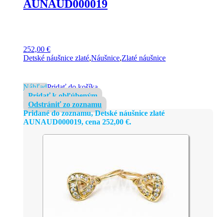
AUNAUD000019
252,00
€
Detské náušnice zlaté
,
Náušnice
,
Zlaté náušnice
Náhľad
Pridať do košíka
Pridať k obľúbeným
Odstrániť zo zoznamu
Pridané do zoznamu, Detské náušnice zlaté
AUNAUD000019, cena
252,00
€
.