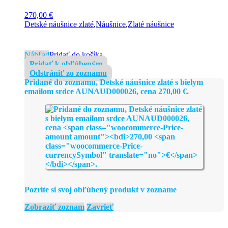
270,00
€
Detské náušnice zlaté
,
Náušnice
,
Zlaté náušnice
Náhľad
Pridať do košíka
Pridať k obľúbeným
Odstrániť zo zoznamu
Pridané do zoznamu, Detské náušnice zlaté s bielym
emailom srdce AUNAUD000026, cena
270,00
€
.
Pozrite si svoj obľúbený produkt v zozname
Zobraziť zoznam
Zavrieť