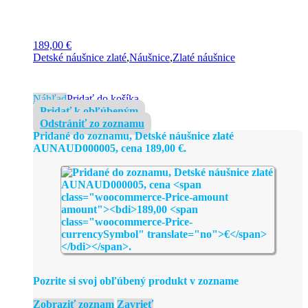
189,00
€
Detské náušnice zlaté
,
Náušnice
,
Zlaté náušnice
Náhľad
Pridať do košíka
Pridať k obľúbeným
Odstrániť zo zoznamu
Pridané do zoznamu, Detské náušnice zlaté
AUNAUD000005, cena
189,00
€
.
Pozrite si svoj obľúbený produkt v zozname
Zobraziť zoznam
Zavrieť