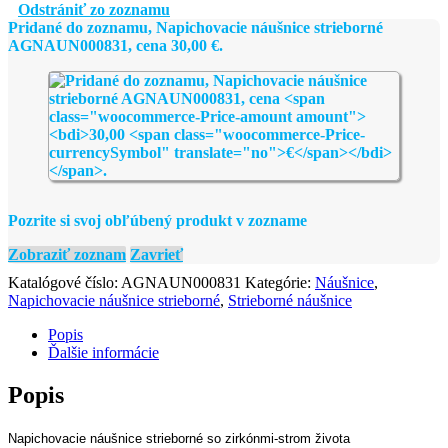
strieborné
Odstrániť zo zoznamu
AGNAUN000831
Pridané do zoznamu, Napichovacie náušnice strieborné
AGNAUN000831, cena
30,00
€
.
Pozrite si svoj obľúbený produkt v zozname
Zobraziť zoznam
Zavrieť
Katalógové číslo:
AGNAUN000831
Kategórie:
Náušnice
,
Napichovacie náušnice strieborné
,
Strieborné náušnice
Popis
Ďalšie informácie
Popis
Napichovacie náušnice strieborné so zirkónmi-strom života