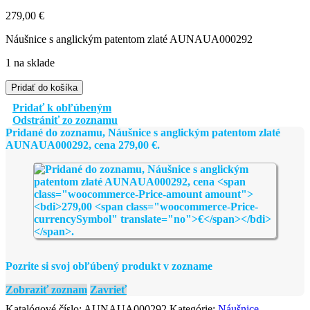
279,00
€
Náušnice s anglickým patentom zlaté AUNAUA000292
1 na sklade
množstvo
Pridať do košíka
Náušnice
Pridať k obľúbeným
s
Odstrániť zo zoznamu
anglickým
Pridané do zoznamu, Náušnice s anglickým patentom zlaté
patentom
AUNAUA000292, cena
279,00
€
.
zlaté
AUNAUA000292
Pozrite si svoj obľúbený produkt v zozname
Zobraziť zoznam
Zavrieť
Katalógové číslo:
AUNAUA000292
Kategórie:
Náušnice
,