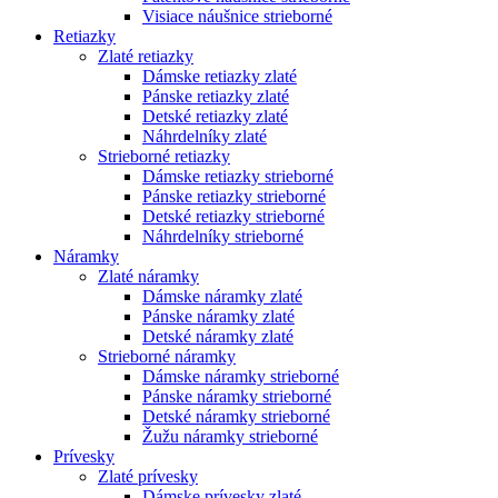
Visiace náušnice strieborné
Retiazky
Zlaté retiazky
Dámske retiazky zlaté
Pánske retiazky zlaté
Detské retiazky zlaté
Náhrdelníky zlaté
Strieborné retiazky
Dámske retiazky strieborné
Pánske retiazky strieborné
Detské retiazky strieborné
Náhrdelníky strieborné
Náramky
Zlaté náramky
Dámske náramky zlaté
Pánske náramky zlaté
Detské náramky zlaté
Strieborné náramky
Dámske náramky strieborné
Pánske náramky strieborné
Detské náramky strieborné
Žužu náramky strieborné
Prívesky
Zlaté prívesky
Dámske prívesky zlaté