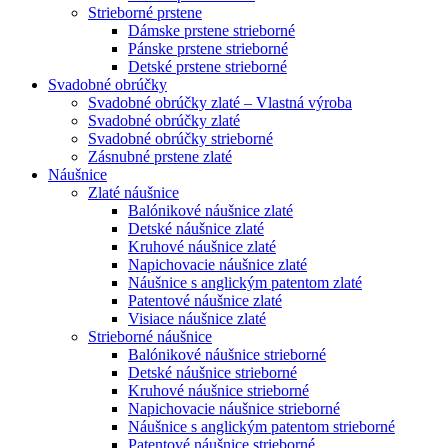
Strieborné prstene
Dámske prstene strieborné
Pánske prstene strieborné
Detské prstene strieborné
Svadobné obrúčky
Svadobné obrúčky zlaté – Vlastná výroba
Svadobné obrúčky zlaté
Svadobné obrúčky strieborné
Zásnubné prstene zlaté
Náušnice
Zlaté náušnice
Balónikové náušnice zlaté
Detské náušnice zlaté
Kruhové náušnice zlaté
Napichovacie náušnice zlaté
Náušnice s anglickým patentom zlaté
Patentové náušnice zlaté
Visiace náušnice zlaté
Strieborné náušnice
Balónikové náušnice strieborné
Detské náušnice strieborné
Kruhové náušnice strieborné
Napichovacie náušnice strieborné
Náušnice s anglickým patentom strieborné
Patentové náušnice strieborné