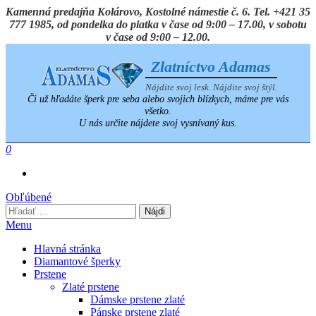
Preskočiť
Kamenná predajňa Kolárovo, Kostolné námestie č. 6. Tel. +421 35
na
777 1985, od pondelka do piatka v čase od 9:00 – 17.00, v sobotu
obsah
v čase od 9:00 – 12.00.
Zlatníctvo Adamas
Nájdite svoj lesk. Nájdite svoj štýl.
Či už hľadáte šperk pre seba alebo svojich blízkych, máme pre vás
všetko.
U nás určite nájdete svoj vysnívaný kus.
0
Obľúbené
Hľadať:
Menu
Hlavná stránka
Diamantové šperky
Prstene
Zlaté prstene
Dámske prstene zlaté
Pánske prstene zlaté