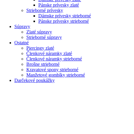
Pánske prívesky zlaté
Strieborné prívesky
Dámske prívesky strieborné
Pánske prívesky strieborné
Súpravy
Zlaté súpravy
Strieborné súpravy
Ostatné
Piercingy zlaté
Členkové náramky zlaté
Členkové náramky strieborné
Brošne strieborné
Kravatové spony strieborné
Manžetové gombíky strieborné
Darčekové poukážky
Zoom