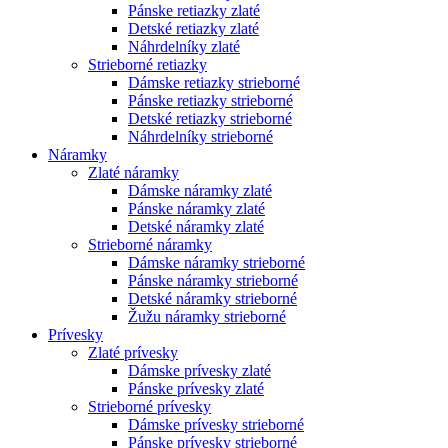
Pánske retiazky zlaté
Detské retiazky zlaté
Náhrdelníky zlaté
Strieborné retiazky
Dámske retiazky strieborné
Pánske retiazky strieborné
Detské retiazky strieborné
Náhrdelníky strieborné
Náramky
Zlaté náramky
Dámske náramky zlaté
Pánske náramky zlaté
Detské náramky zlaté
Strieborné náramky
Dámske náramky strieborné
Pánske náramky strieborné
Detské náramky strieborné
Žužu náramky strieborné
Prívesky
Zlaté prívesky
Dámske prívesky zlaté
Pánske prívesky zlaté
Strieborné prívesky
Dámske prívesky strieborné
Pánske prívesky strieborné