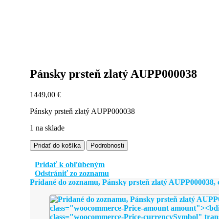
Pánsky prsteň zlatý AUPP000038
1449,00
€
Pánsky prsteň zlatý AUPP000038
1 na sklade
množstvo
Pridať do košíka
Podrobnosti
Pánsky
prsteň
Pridať k obľúbeným
zlatý
Odstrániť zo zoznamu
AUPP000038
Pridané do zoznamu, Pánsky prsteň zlatý AUPP000038,