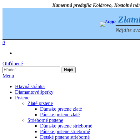
Preskočiť
Kamenná predajňa Kolárovo, Kostolné námest
na
obsah
Zlatn
Nájdite svo
0
Obľúbené
Hľadať:
Menu
Hlavná stránka
Diamantové šperky
Prstene
Zlaté prstene
Dámske prstene zlaté
Pánske prstene zlaté
Strieborné prstene
Dámske prstene strieborné
Pánske prstene strieborné
Detské prstene strieborné