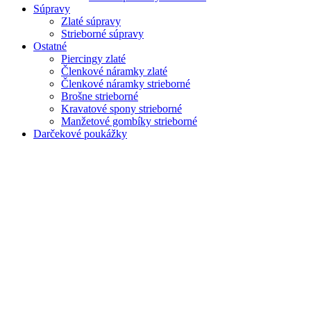
Súpravy
Zlaté súpravy
Strieborné súpravy
Ostatné
Piercingy zlaté
Členkové náramky zlaté
Členkové náramky strieborné
Brošne strieborné
Kravatové spony strieborné
Manžetové gombíky strieborné
Darčekové poukážky
Zoom