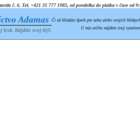
ie č. 6. Tel. +421 35 777 1985, od pondelka do piatka v čase od 9:0
íctvo Adamas
Či už hľadáte šperk pre seba alebo svojich blízkyc
U nás určite nájdete svoj vysníva
j lesk. Nájdite svoj štýl.