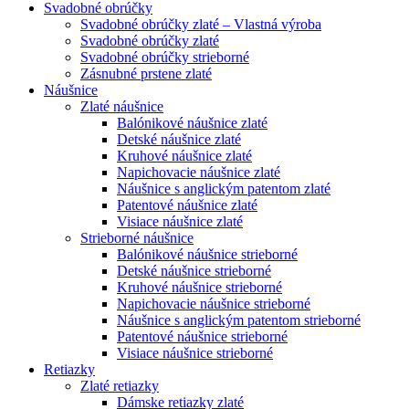
Svadobné obrúčky
Svadobné obrúčky zlaté – Vlastná výroba
Svadobné obrúčky zlaté
Svadobné obrúčky strieborné
Zásnubné prstene zlaté
Náušnice
Zlaté náušnice
Balónikové náušnice zlaté
Detské náušnice zlaté
Kruhové náušnice zlaté
Napichovacie náušnice zlaté
Náušnice s anglickým patentom zlaté
Patentové náušnice zlaté
Visiace náušnice zlaté
Strieborné náušnice
Balónikové náušnice strieborné
Detské náušnice strieborné
Kruhové náušnice strieborné
Napichovacie náušnice strieborné
Náušnice s anglickým patentom strieborné
Patentové náušnice strieborné
Visiace náušnice strieborné
Retiazky
Zlaté retiazky
Dámske retiazky zlaté