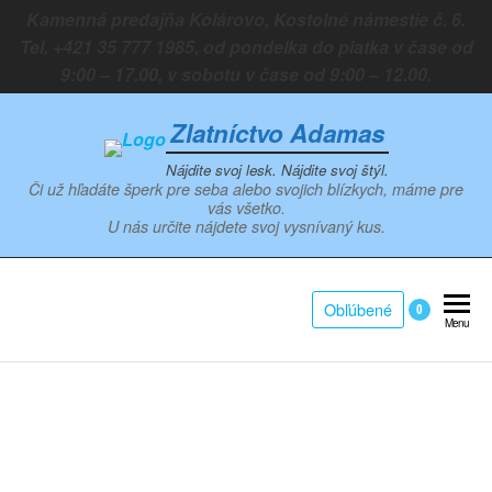
Preskočiť
Kamenná predajňa Kolárovo, Kostolné námestie č. 6.
na
Tel. +421 35 777 1985, od pondelka do piatka v čase od
obsah
9:00 – 17.00, v sobotu v čase od 9:00 – 12.00.
Zlatníctvo Adamas
Nájdite svoj lesk. Nájdite svoj štýl.
Či už hľadáte šperk pre seba alebo svojich blízkych, máme pre
vás všetko.
U nás určite nájdete svoj vysnívaný kus.
Obľúbené
0
Menu
Zoom