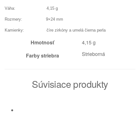
Váha: 4,15 g
Rozmery: 9×24 mm
Kamienky: číre zirkóny a umelá čierna perla
Hmotnosť
4,15 g
Strieborná
Farby striebra
Súvisiace produkty