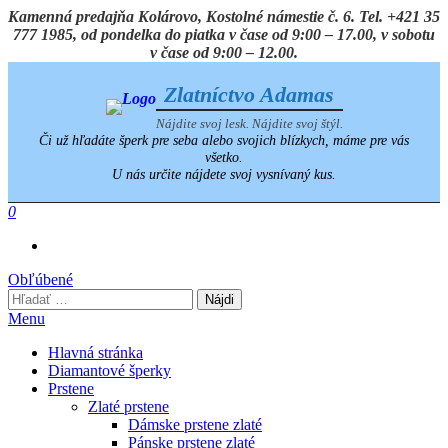
Preskočiť
Kamenná predajňa Kolárovo, Kostolné námestie č. 6. Tel. +421 35
na
777 1985, od pondelka do piatka v čase od 9:00 – 17.00, v sobotu
obsah
v čase od 9:00 – 12.00.
Zlatníctvo Adamas
Nájdite svoj lesk. Nájdite svoj štýl.
Či už hľadáte šperk pre seba alebo svojich blízkych, máme pre vás
všetko.
U nás určite nájdete svoj vysnívaný kus.
0
Obľúbené
Hľadať:
Menu
Hlavná stránka
Diamantové šperky
Prstene
Zlaté prstene
Dámske prstene zlaté
Pánske prstene zlaté