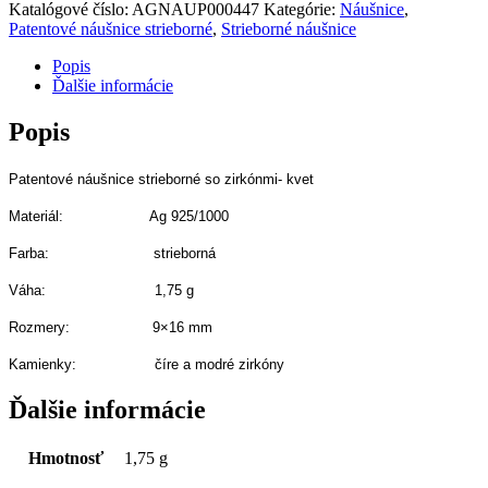
Katalógové číslo:
AGNAUP000447
Kategórie:
Náušnice
,
Patentové náušnice strieborné
,
Strieborné náušnice
Popis
Ďalšie informácie
Popis
Patentové náušnice strieborné so zirkónmi- kvet
Materiál: Ag 925/1000
Farba: strieborná
Váha: 1,75 g
Rozmery: 9×16 mm
Kamienky: číre a modré zirkóny
Ďalšie informácie
Hmotnosť
1,75 g