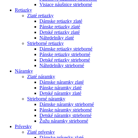
Visiace náušnice strieborné
Retiazky
Zlaté retiazky
Dámske retiazky zlaté
Pánske retiazky zlaté
Detské retiazky zlaté
Náhrdelníky zlaté
Strieborné retiazky
Dámske retiazky strieborné
Pánske retiazky strieborné
Detské retiazky strieborné
Náhrdelníky strieborné
Náramky
Zlaté náramky
Dámske náramky zlaté
Pánske náramky zlaté
Detské náramky zlaté
Strieborné náramky
Dámske náramky strieborné
Pánske náramky strieborné
Detské náramky strieborné
Žužu náramky strieborné
Prívesky
Zlaté prívesky
Dámske prívesky zlaté