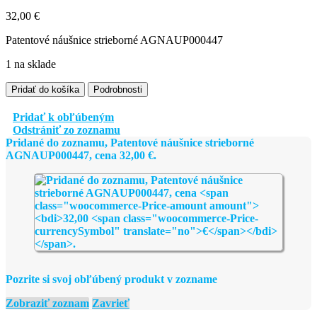
32,00
€
Patentové náušnice strieborné AGNAUP000447
1 na sklade
množstvo
Pridať do košíka
Podrobnosti
Patentové
náušnice
Pridať k obľúbeným
strieborné
Odstrániť zo zoznamu
AGNAUP000447
Pridané do zoznamu, Patentové náušnice strieborné
AGNAUP000447, cena
32,00
€
.
Pozrite si svoj obľúbený produkt v zozname
Zobraziť zoznam
Zavrieť