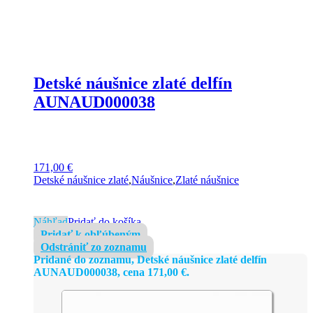
Detské náušnice zlaté delfín
AUNAUD000038
171,00
€
Detské náušnice zlaté
,
Náušnice
,
Zlaté náušnice
Náhľad
Pridať do košíka
Pridať k obľúbeným
Odstrániť zo zoznamu
Pridané do zoznamu, Detské náušnice zlaté delfín
AUNAUD000038, cena
171,00
€
.