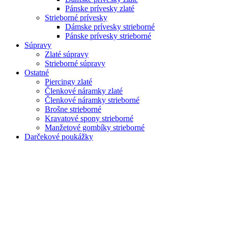
Pánske prívesky zlaté
Strieborné prívesky
Dámske prívesky strieborné
Pánske prívesky strieborné
Súpravy
Zlaté súpravy
Strieborné súpravy
Ostatné
Piercingy zlaté
Členkové náramky zlaté
Členkové náramky strieborné
Brošne strieborné
Kravatové spony strieborné
Manžetové gombíky strieborné
Darčekové poukážky
Zoom