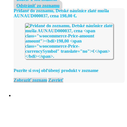
Pridať k obľúbeným
Odstrániť zo zoznamu
Pridané do zoznamu, Detské náušnice zlaté mušla
AUNAUD000037, cena
198,00
€
.
Pozrite si svoj obľúbený produkt v zozname
Zobraziť zoznam
Zavrieť