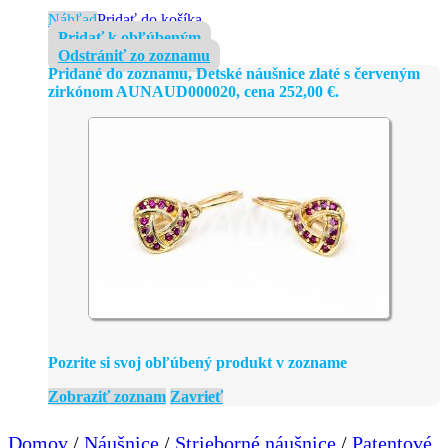
Náhľad
Pridať do košíka
Pridať k obľúbeným
Odstrániť zo zoznamu
Pridané do zoznamu, Detské náušnice zlaté s červeným
zirkónom AUNAUD000020, cena
252,00
€
.
Pozrite si svoj obľúbený produkt v zozname
Zobraziť zoznam
Zavrieť
Domov
/
Náušnice
/
Strieborné náušnice
/
Patentové