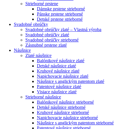
Strieborné prstene
Dámske prstene strieborné
Pánske prstene strieborné
Detské prstene strieborné
Svadobné obrúčky
Svadobné obrúčky zlaté – Vlastná výroba
Svadobné obrúčky zlaté
Svadobné obrúčky strieborné
Zásnubné prstene zlaté
Náušnice
Zlaté náušnice
Balónikové náušnice zlaté
Detské náušnice zlaté
Kruhové náušnice zlaté
Napichovacie náušnice zlaté
Náušnice s anglickým patentom zlaté
Patentové náušnice zlaté
Visiace náušnice zlaté
Strieborné náušnice
Balónikové náušnice strieborné
Detské náušnice strieborné
Kruhové náušnice strieborné
Napichovacie náušnice strieborné
Náušnice s anglickým patentom strieborné
Patentové náušnice strieborné