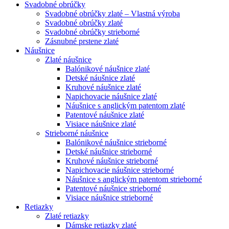
Svadobné obrúčky
Svadobné obrúčky zlaté – Vlastná výroba
Svadobné obrúčky zlaté
Svadobné obrúčky strieborné
Zásnubné prstene zlaté
Náušnice
Zlaté náušnice
Balónikové náušnice zlaté
Detské náušnice zlaté
Kruhové náušnice zlaté
Napichovacie náušnice zlaté
Náušnice s anglickým patentom zlaté
Patentové náušnice zlaté
Visiace náušnice zlaté
Strieborné náušnice
Balónikové náušnice strieborné
Detské náušnice strieborné
Kruhové náušnice strieborné
Napichovacie náušnice strieborné
Náušnice s anglickým patentom strieborné
Patentové náušnice strieborné
Visiace náušnice strieborné
Retiazky
Zlaté retiazky
Dámske retiazky zlaté