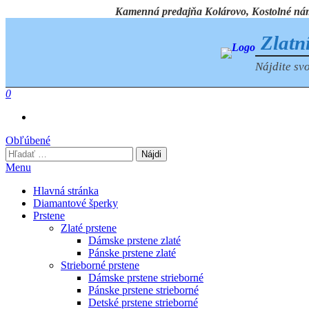
Preskočiť
Kamenná predajňa Kolárovo, Kostolné námest
na
obsah
Zlatn
Nájdite svo
0
Obľúbené
Hľadať:
Menu
Hlavná stránka
Diamantové šperky
Prstene
Zlaté prstene
Dámske prstene zlaté
Pánske prstene zlaté
Strieborné prstene
Dámske prstene strieborné
Pánske prstene strieborné
Detské prstene strieborné