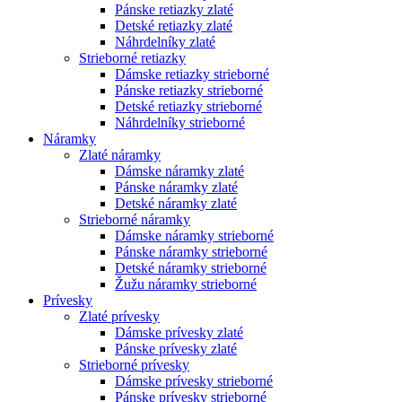
Pánske retiazky zlaté
Detské retiazky zlaté
Náhrdelníky zlaté
Strieborné retiazky
Dámske retiazky strieborné
Pánske retiazky strieborné
Detské retiazky strieborné
Náhrdelníky strieborné
Náramky
Zlaté náramky
Dámske náramky zlaté
Pánske náramky zlaté
Detské náramky zlaté
Strieborné náramky
Dámske náramky strieborné
Pánske náramky strieborné
Detské náramky strieborné
Žužu náramky strieborné
Prívesky
Zlaté prívesky
Dámske prívesky zlaté
Pánske prívesky zlaté
Strieborné prívesky
Dámske prívesky strieborné
Pánske prívesky strieborné