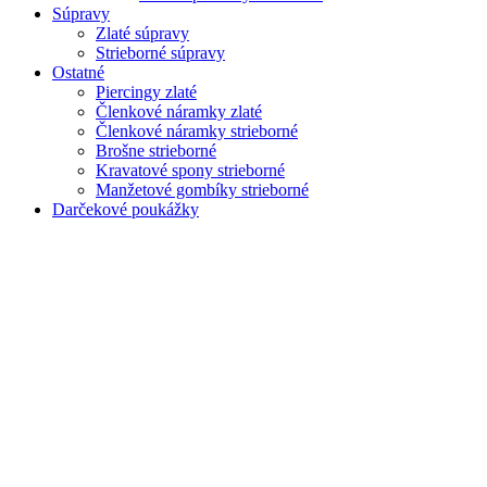
Súpravy
Zlaté súpravy
Strieborné súpravy
Ostatné
Piercingy zlaté
Členkové náramky zlaté
Členkové náramky strieborné
Brošne strieborné
Kravatové spony strieborné
Manžetové gombíky strieborné
Darčekové poukážky
Zoom