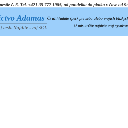
ie č. 6. Tel. +421 35 777 1985, od pondelka do piatka v čase od 9:0
íctvo Adamas
Či už hľadáte šperk pre seba alebo svojich blízkyc
U nás určite nájdete svoj vysníva
j lesk. Nájdite svoj štýl.