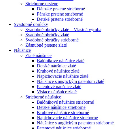
Strieborné prstene
Dámske prstene strieborné
Pánske prstene strieborné
Detské prstene strieborné
Svadobné obrúčky
Svadobné obrúčky zlaté – Vlastná výroba
Svadobné obrúčky zlaté
Svadobné obrúčky strieborné
Zásnubné prstene zlaté
Náušnice
Zlaté náušnice
Balónikové náušnice zlaté
Detské náušnice zlaté
Kruhové náušnice zlaté
Napichovacie náušnice zlaté
Náušnice s anglickým patentom zlaté
Patentové náušnice zlaté
Visiace náušnice zlaté
Strieborné náušnice
Balónikové náušnice strieborné
Detské náušnice strieborné
Kruhové náušnice strieborné
Napichovacie náušnice strieborné
Náušnice s anglickým patentom strieborné
Patentové náušnice strieborné