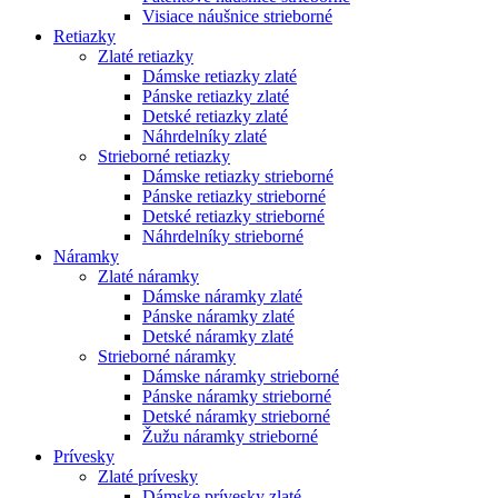
Visiace náušnice strieborné
Retiazky
Zlaté retiazky
Dámske retiazky zlaté
Pánske retiazky zlaté
Detské retiazky zlaté
Náhrdelníky zlaté
Strieborné retiazky
Dámske retiazky strieborné
Pánske retiazky strieborné
Detské retiazky strieborné
Náhrdelníky strieborné
Náramky
Zlaté náramky
Dámske náramky zlaté
Pánske náramky zlaté
Detské náramky zlaté
Strieborné náramky
Dámske náramky strieborné
Pánske náramky strieborné
Detské náramky strieborné
Žužu náramky strieborné
Prívesky
Zlaté prívesky
Dámske prívesky zlaté