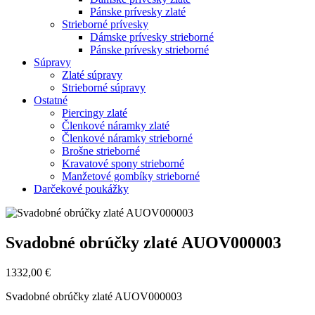
Pánske prívesky zlaté
Strieborné prívesky
Dámske prívesky strieborné
Pánske prívesky strieborné
Súpravy
Zlaté súpravy
Strieborné súpravy
Ostatné
Piercingy zlaté
Členkové náramky zlaté
Členkové náramky strieborné
Brošne strieborné
Kravatové spony strieborné
Manžetové gombíky strieborné
Darčekové poukážky
Zoom
Svadobné obrúčky zlaté AUOV000003
1332,00
€
Svadobné obrúčky zlaté AUOV000003