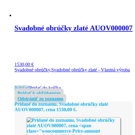
Svadobné obrúčky zlaté AUOV000007
1530,00
€
Svadobné obrúčky
,
Svadobné obrúčky zlaté - Vlastná výroba
Náhľad
Pridať do košíka
Pridať k obľúbeným
Odstrániť zo zoznamu
Pridané do zoznamu, Svadobné obrúčky zlaté
AUOV000007, cena
1530,00
€
.