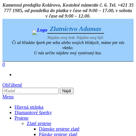
Preskočiť
Kamenná predajňa Kolárovo, Kostolné námestie č. 6. Tel. +421 35
na
777 1985, od pondelka do piatka v čase od 9:00 – 17.00, v sobotu
obsah
v čase od 9:00 – 12.00.
Zlatníctvo Adamas
Nájdite svoj lesk. Nájdite svoj štýl.
Či už hľadáte šperk pre seba alebo svojich blízkych, máme pre vás
všetko.
U nás určite nájdete svoj vysnívaný kus.
0
Obľúbené
Hľadať:
Menu
Hlavná stránka
Diamantové šperky
Prstene
Zlaté prstene
Dámske prstene zlaté
Pánske prstene zlaté