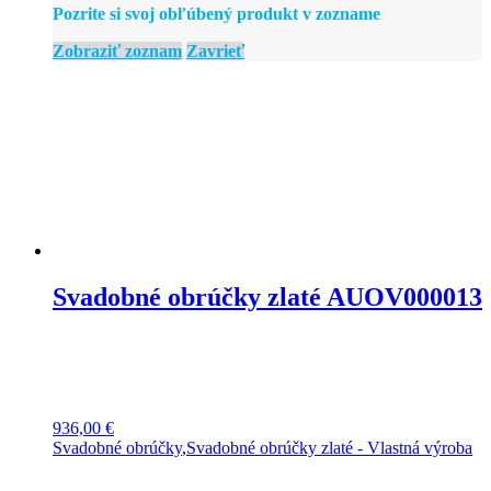
Pozrite si svoj obľúbený produkt v zozname
Zobraziť zoznam
Zavrieť
Svadobné obrúčky zlaté AUOV000013
936,00
€
Svadobné obrúčky
,
Svadobné obrúčky zlaté - Vlastná výroba