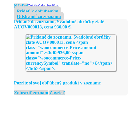
Náhľad
Pridať do košíka
Pridať k obľúbeným
Odstrániť zo zoznamu
Pridané do zoznamu, Svadobné obrúčky zlaté
AUOV000013, cena
936,00
€
.
Pozrite si svoj obľúbený produkt v zozname
Zobraziť zoznam
Zavrieť