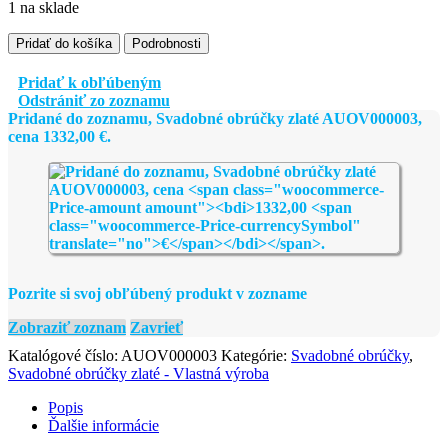
1 na sklade
množstvo
Pridať do košíka
Podrobnosti
Svadobné
obrúčky
Pridať k obľúbeným
zlaté
Odstrániť zo zoznamu
AUOV000003
Pridané do zoznamu, Svadobné obrúčky zlaté AUOV000003,
cena
1332,00
€
.
Pozrite si svoj obľúbený produkt v zozname
Zobraziť zoznam
Zavrieť
Katalógové číslo:
AUOV000003
Kategórie:
Svadobné obrúčky
,
Svadobné obrúčky zlaté - Vlastná výroba
Popis
Ďalšie informácie