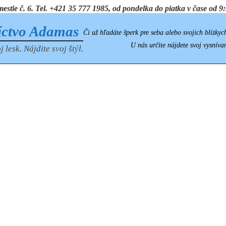
ie č. 6. Tel. +421 35 777 1985, od pondelka do piatka v čase od 9:0
íctvo Adamas
Či už hľadáte šperk pre seba alebo svojich blízkyc
U nás určite nájdete svoj vysníva
j lesk. Nájdite svoj štýl.