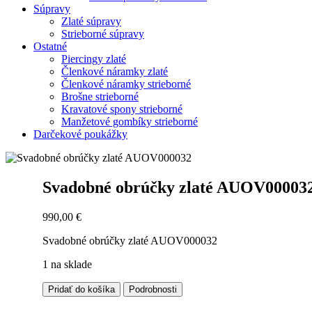
Súpravy
Zlaté súpravy
Strieborné súpravy
Ostatné
Piercingy zlaté
Členkové náramky zlaté
Členkové náramky strieborné
Brošne strieborné
Kravatové spony strieborné
Manžetové gombíky strieborné
Darčekové poukážky
Zoom
Svadobné obrúčky zlaté AUOV00003
990,00
€
Svadobné obrúčky zlaté AUOV000032
1 na sklade
množstvo
Pridať do košíka
Podrobnosti
Svadobné