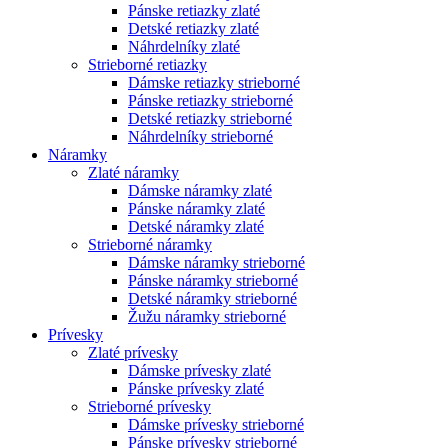
Pánske retiazky zlaté
Detské retiazky zlaté
Náhrdelníky zlaté
Strieborné retiazky
Dámske retiazky strieborné
Pánske retiazky strieborné
Detské retiazky strieborné
Náhrdelníky strieborné
Náramky
Zlaté náramky
Dámske náramky zlaté
Pánske náramky zlaté
Detské náramky zlaté
Strieborné náramky
Dámske náramky strieborné
Pánske náramky strieborné
Detské náramky strieborné
Žužu náramky strieborné
Prívesky
Zlaté prívesky
Dámske prívesky zlaté
Pánske prívesky zlaté
Strieborné prívesky
Dámske prívesky strieborné
Pánske prívesky strieborné