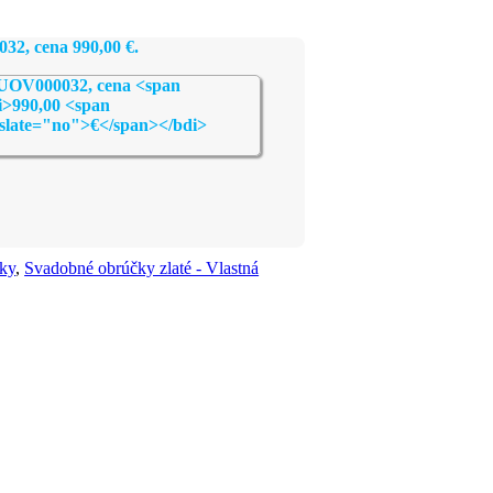
032, cena
990,00
€
.
ky
,
Svadobné obrúčky zlaté - Vlastná