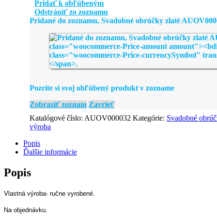
obrúčky
Pridať k obľúbeným
zlaté
Odstrániť zo zoznamu
AUOV000032
Pridané do zoznamu, Svadobné obrúčky zlaté AUOV000
Pozrite si svoj obľúbený produkt v zozname
Zobraziť zoznam
Zavrieť
Katalógové číslo:
AUOV000032
Kategórie:
Svadobné obrúč
výroba
Popis
Ďalšie informácie
Popis
Vlastná výroba- ručne vyrobené.
Na objednávku.