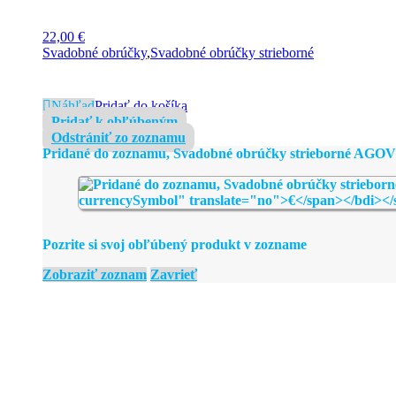
22,00
€
Svadobné obrúčky
,
Svadobné obrúčky strieborné
Náhľad
Pridať do košíka
Pridať k obľúbeným
Odstrániť zo zoznamu
Pridané do zoznamu, Svadobné obrúčky strieborné AGOV
Pozrite si svoj obľúbený produkt v zozname
Zobraziť zoznam
Zavrieť