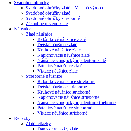
Svadobné obrúčky
Svadobné obrúčky zlaté – Vlastná výroba
Svadobné obrúčky zlaté
Svadobné obrúčky strieborné
Zásnubné prstene zlaté
Náušnice
Zlaté náušnice
Balónikové náušnice zlaté
Detské náušnice zlaté
Kruhové náušnice zlaté
Napichovacie náušnice zlaté
Náušnice s anglickým patentom zlaté
Patentové náušnice zlaté
Visiace náušnice zlaté
Strieborné náušnice
Balónikové náušnice strieborné
Detské náušnice strieborné
Kruhové náušnice strieborné
Napichovacie náušnice strieborné
Náušnice s anglickým patentom strieborné
Patentové náušnice strieborné
Visiace náušnice strieborné
Retiazky
Zlaté retiazky
Dámske retiazky zlaté