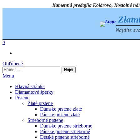
Preskočiť
Kamenná predajňa Kolárovo, Kostolné námest
na
obsah
Zlatn
Nájdite svo
0
Obľúbené
Hľadať:
Menu
Hlavná stránka
Diamantové šperky
Prstene
Zlaté prstene
Dámske prstene zlaté
Pánske prstene zlaté
Strieborné prstene
Dámske prstene strieborné
Pánske prstene strieborné
Detské prstene strieborné