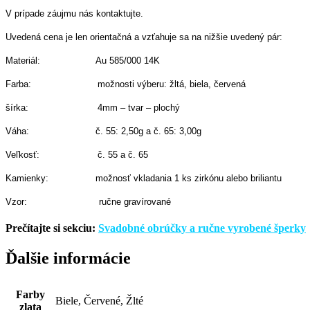
V prípade záujmu nás kontaktujte.
Uvedená cena je len orientačná a vzťahuje sa na nižšie uvedený pár:
Materiál: Au 585/000 14K
Farba: možnosti výberu: žltá, biela, červená
šírka: 4mm – tvar – plochý
Váha: č. 55: 2,50g a č. 65: 3,00g
Veľkosť: č. 55 a č. 65
Kamienky: možnosť vkladania 1 ks zirkónu alebo briliantu
Vzor: ručne gravírované
Prečítajte si sekciu:
Svadobné obrúčky a ručne vyrobené šperky
Ďalšie informácie
Farby
Biele, Červené, Žlté
zlata