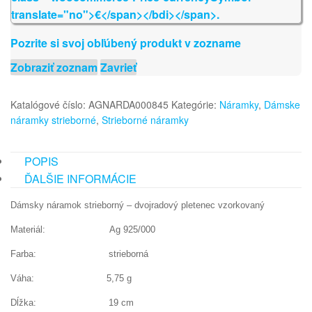
Pozrite si svoj obľúbený produkt v zozname
Zobraziť zoznam
Zavrieť
Katalógové číslo:
AGNARDA000845
Kategórie:
Náramky
,
Dámske
náramky strieborné
,
Strieborné náramky
POPIS
ĎALŠIE INFORMÁCIE
Dámsky náramok strieborný – dvojradový pletenec vzorkovaný
Materiál: Ag 925/000
Farba: strieborná
Váha: 5,75
g
Dĺžka: 19 cm