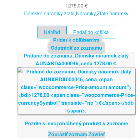
1278,00
€
Dámske náramky zlaté
,
Náramky
,
Zlaté náramky
Náhľad
Pridať do košíka
Pridať k obľúbeným
Odstrániť zo zoznamu
Pridané do zoznamu, Dámsky náramok zlatý
AUNARDA000046, cena
1278,00
€
.
Pozrite si svoj obľúbený produkt v zozname
Zobraziť zoznam
Zavrieť