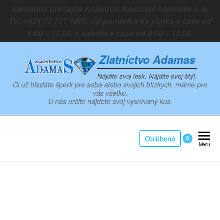
Preskočiť
Kamenná predajňa Kolárovo, Kostolné námestie č. 6.
na
Tel. +421 35 777 1985, od pondelka do piatka v čase od
obsah
9:00 – 17.00, v sobotu v čase od 9:00 – 12.00.
Zlatníctvo Adamas
Nájdite svoj lesk. Nájdite svoj štýl.
Či už hľadáte šperk pre seba alebo svojich blízkych, máme pre
vás všetko.
U nás určite nájdete svoj vysnívaný kus.
Obľúbené
0
Menu
Zoom