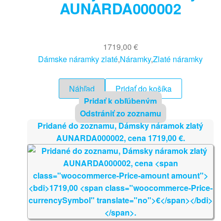
AUNARDA000002
1719,00
€
Dámske náramky zlaté
,
Náramky
,
Zlaté náramky
Náhľad
Pridať do košíka
Pridať k obľúbeným
Odstrániť zo zoznamu
Pridané do zoznamu, Dámsky náramok zlatý
AUNARDA000002, cena
1719,00
€
.