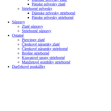
Pánske prívesky zlaté
Strieborné prívesky
Dámske prívesky strieborné
Pánske prívesky strieborné
Súpravy
Zlaté súpravy
Strieborné súpravy
Ostatné
Piercingy zlaté
Členkové náramky zlaté
Členkové náramky strieborné
Brošne strieborné
Kravatové spony strieborné
Manžetové gombíky strieborné
Darčekové poukážky
Zoom