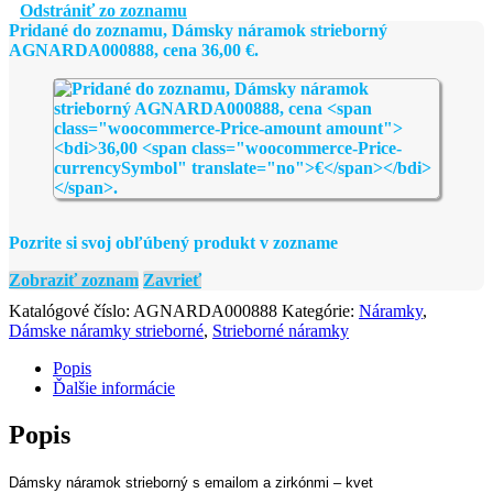
strieborný
Odstrániť zo zoznamu
AGNARDA000888
Pridané do zoznamu, Dámsky náramok strieborný
AGNARDA000888, cena
36,00
€
.
Pozrite si svoj obľúbený produkt v zozname
Zobraziť zoznam
Zavrieť
Katalógové číslo:
AGNARDA000888
Kategórie:
Náramky
,
Dámske náramky strieborné
,
Strieborné náramky
Popis
Ďalšie informácie
Popis
Dámsky náramok strieborný s emailom a zirkónmi – kvet