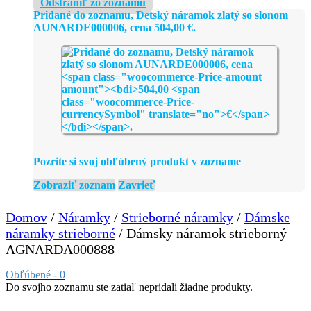
Odstrániť zo zoznamu
Pridané do zoznamu, Detský náramok zlatý so slonom
AUNARDE000006, cena
504,00
€
.
Pozrite si svoj obľúbený produkt v zozname
Zobraziť zoznam
Zavrieť
Domov
/
Náramky
/
Strieborné náramky
/
Dámske
náramky strieborné
/ Dámsky náramok strieborný
AGNARDA000888
Obľúbené -
0
Do svojho zoznamu ste zatiaľ nepridali žiadne produkty.