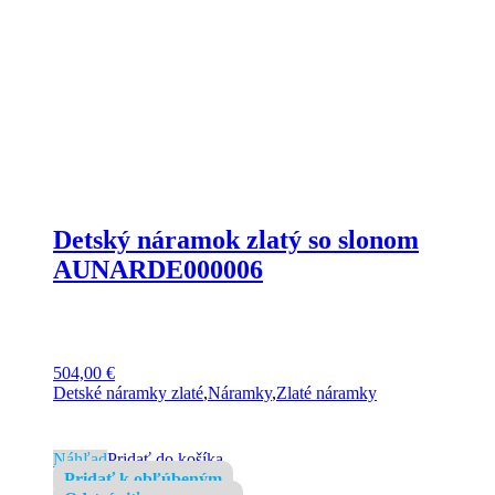
Detský náramok zlatý so slonom
AUNARDE000006
504,00
€
Detské náramky zlaté
,
Náramky
,
Zlaté náramky
Náhľad
Pridať do košíka
Pridať k obľúbeným