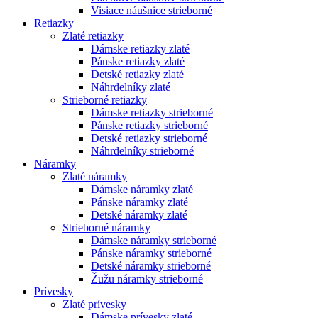
Visiace náušnice strieborné
Retiazky
Zlaté retiazky
Dámske retiazky zlaté
Pánske retiazky zlaté
Detské retiazky zlaté
Náhrdelníky zlaté
Strieborné retiazky
Dámske retiazky strieborné
Pánske retiazky strieborné
Detské retiazky strieborné
Náhrdelníky strieborné
Náramky
Zlaté náramky
Dámske náramky zlaté
Pánske náramky zlaté
Detské náramky zlaté
Strieborné náramky
Dámske náramky strieborné
Pánske náramky strieborné
Detské náramky strieborné
Žužu náramky strieborné
Prívesky
Zlaté prívesky
Dámske prívesky zlaté