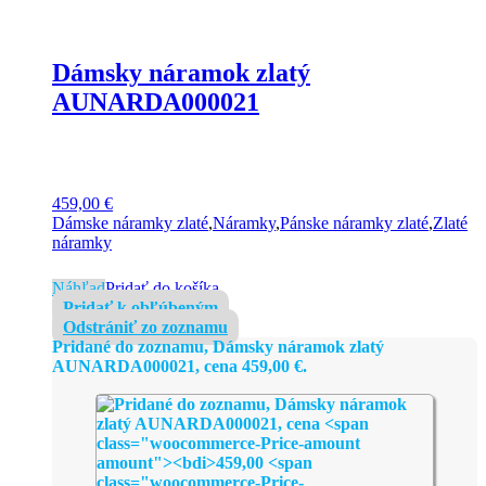
Dámsky náramok zlatý
AUNARDA000021
459,00
€
Dámske náramky zlaté
,
Náramky
,
Pánske náramky zlaté
,
Zlaté
náramky
Náhľad
Pridať do košíka
Pridať k obľúbeným
Odstrániť zo zoznamu
Pridané do zoznamu, Dámsky náramok zlatý
AUNARDA000021, cena
459,00
€
.