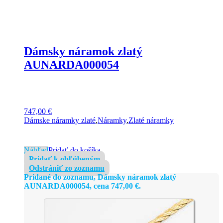
Dámsky náramok zlatý
AUNARDA000054
747,00
€
Dámske náramky zlaté
,
Náramky
,
Zlaté náramky
Náhľad
Pridať do košíka
Pridať k obľúbeným
Odstrániť zo zoznamu
Pridané do zoznamu, Dámsky náramok zlatý
AUNARDA000054, cena
747,00
€
.