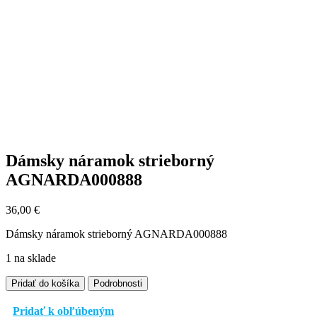
Dámsky náramok strieborný
AGNARDA000888
36,00
€
Dámsky náramok strieborný AGNARDA000888
1 na sklade
množstvo
Pridať do košíka
Podrobnosti
Dámsky
náramok
Pridať k obľúbeným