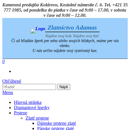
Preskočiť
Kamenná predajňa Kolárovo, Kostolné námestie č. 6. Tel. +421 35
na
777 1985, od pondelka do piatka v čase od 9:00 – 17.00, v sobotu
obsah
v čase od 9:00 – 12.00.
Zlatníctvo Adamas
Nájdite svoj lesk. Nájdite svoj štýl.
Či už hľadáte šperk pre seba alebo svojich blízkych, máme pre vás
všetko.
U nás určite nájdete svoj vysnívaný kus.
0
Obľúbené
Hľadať:
Menu
Hlavná stránka
Diamantové šperky
Prstene
Zlaté prstene
Dámske prstene zlaté
Pánske prstene zlaté