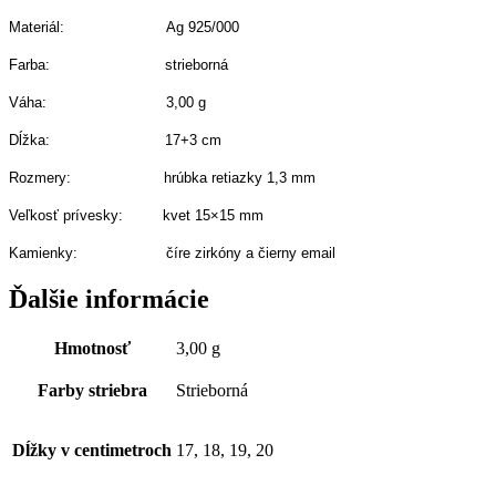
Materiál: Ag 925/000
Farba: strieborná
Váha: 3,00
g
Dĺžka: 17+3 cm
Rozmery: hrúbka retiazky 1,3 mm
Veľkosť prívesky: kvet 15×15 mm
Kamienky: číre zirkóny a čierny email
Ďalšie informácie
Hmotnosť
3,00 g
Farby striebra
Strieborná
Dĺžky v centimetroch
17, 18, 19, 20