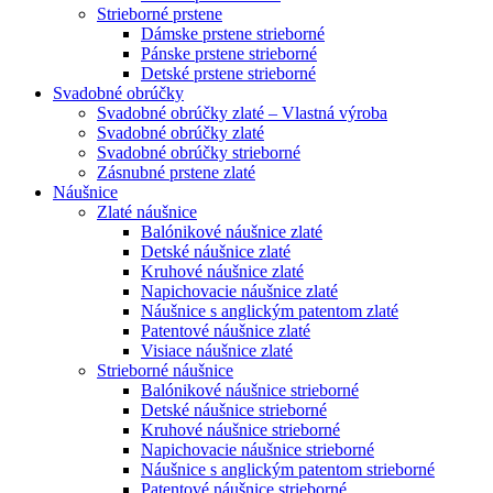
Strieborné prstene
Dámske prstene strieborné
Pánske prstene strieborné
Detské prstene strieborné
Svadobné obrúčky
Svadobné obrúčky zlaté – Vlastná výroba
Svadobné obrúčky zlaté
Svadobné obrúčky strieborné
Zásnubné prstene zlaté
Náušnice
Zlaté náušnice
Balónikové náušnice zlaté
Detské náušnice zlaté
Kruhové náušnice zlaté
Napichovacie náušnice zlaté
Náušnice s anglickým patentom zlaté
Patentové náušnice zlaté
Visiace náušnice zlaté
Strieborné náušnice
Balónikové náušnice strieborné
Detské náušnice strieborné
Kruhové náušnice strieborné
Napichovacie náušnice strieborné
Náušnice s anglickým patentom strieborné
Patentové náušnice strieborné